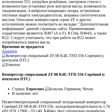
исполнении 551: патрубки резьбовые, смотровое стекло с
возможностью установки реле контроля масла, возможность
тандемизации, 4 вибропоглощающих опоры, встроенная
тепловая защита электродвигателя, заправка синтетическим
маслом. Описание компрессоров серии ZF в других
исполнениях можно посмотреть во вкладке "Дополнительная
информация" данной страницы сайта. Применимыми
хладагентами являются: R407 (A и F), R134a, R404A, а также
R22. Следует учитывать, что при работе на R22 может
потребоваться замена масла.
Временно не продается
Аналоги
Компрессор спиральный ZF 08 K4E-TFD-556 Copeland (с
вентилем DTC)
Страна:
Евросоюз
В наличии:
нет
Низкотемпературный спиральный холодильный компрессор
Copeland ZF-08-K4E-TFD-556, холодопроизводительность 1,76
кВт (EN 12900, -35/+40, R404a), был специально разработан