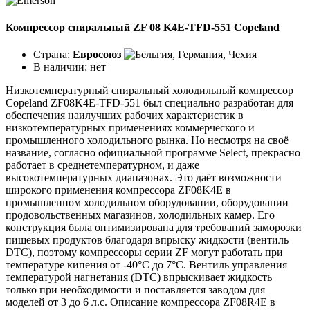
Компрессор спиральный ZF 08 K4E-TFD-551 Copeland
Страна:
Евросоюз
В наличии:
нет
Низкотемпературный спиральный холодильный компрессор
Copeland ZF08K4E-TFD-551 был специально разработан для
обеспечения наилучших рабочих характеристик в
низкотемпературных применениях коммерческого и
промышленного холодильного рынка. Но несмотря на своё
название, согласно официальной программе Select, прекрасно
работает в среднетемпературном, и даже
высокотемпературных диапазонах. Это даёт возможности
широкого применения компрессора ZF08K4E в
промышленном холодильном оборудовании, оборудовании
продовольственных магазинов, холодильных камер. Его
конструкция была оптимизирована для требований заморозки
пищевых продуктов благодаря впрыску жидкости (вентиль
DTC), поэтому компрессоры серии ZF могут работать при
температуре кипения от -40°C до 7°C. Вентиль управления
температурой нагнетания (DTC) впрыскивает жидкость
только при необходимости и поставляется заводом для
моделей от 3 до 6 л.с. Описание компрессора ZF08R4E в