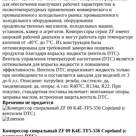
для обеспечения наилучших рабочих характеристик в
низкотемпературных применениях коммерческого и
промышленного холодильного рынка: промышленного
холодильного оборудования, оборудования
продовольственных магазинов, холодильных машин,
установок, камер и агрегатов. Компрессоры серии ZF имеют
широкий рабочий диапазон и могут работать при температуре
кипения от -40°C до 7°C. Их конструкция была
оптимизирована для требований заморозки пищевых
продуктов благодаря впрыску жидкости (вентиль DTC).
Вентиль управления температурой нагнетания (DTC) является
оптимальным для впрыска жидкости и повышения
эффективности. Вентиль DTC впрыскивает жидкость только
при необходимости и поставляется заводом для моделей от 3
до 6 л.с. Описание: патрубки: резьба, см.стекло: да,
тандемизация: да, опоры: 4, газ: R407C, R134a, R22. При
покупке, стандартная поставка включает: монтажные опоры,
заправка маслом, встроенная защита,вентиль DTC.
Временно не продается
Компрессор спиральный ZF 09 K4E-TF5-556 Copeland (с