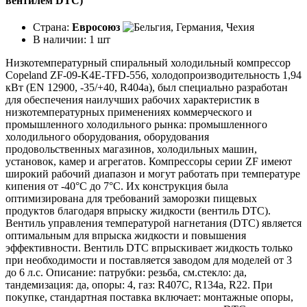
вентилем DTC)
Страна:
Евросоюз
В наличии:
1 шт
Низкотемпературный спиральный холодильный компрессор
Copeland ZF-09-K4E-TFD-556, холодопроизводительность 1,94
кВт (EN 12900, -35/+40, R404a), был специально разработан
для обеспечения наилучших рабочих характеристик в
низкотемпературных применениях коммерческого и
промышленного холодильного рынка: промышленного
холодильного оборудования, оборудования
продовольственных магазинов, холодильных машин,
установок, камер и агрегатов. Компрессоры серии ZF имеют
широкий рабочий диапазон и могут работать при температуре
кипения от -40°C до 7°C. Их конструкция была
оптимизирована для требований заморозки пищевых
продуктов благодаря впрыску жидкости (вентиль DTC).
Вентиль управления температурой нагнетания (DTC) является
оптимальным для впрыска жидкости и повышения
эффективности. Вентиль DTC впрыскивает жидкость только
при необходимости и поставляется заводом для моделей от 3
до 6 л.с. Описание: патрубки: резьба, см.стекло: да,
тандемизация: да, опоры: 4, газ: R407C, R134a, R22. При
покупке, стандартная поставка включает: монтажные опоры,