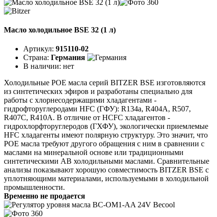
Масло холодильное BSE 32 (1 л)
Артикул:
915110-02
Страна:
Германия
В наличии:
нет
Холодильные POE масла серий BITZER BSE изготовляются
из синтетических эфиров и разработаны специально для
работы с хлорнесодержащими хладагентами -
гидрофторуглеродами HFC (ГФУ): R134a, R404A, R507,
R407C, R410A. В отличие от HCFC хладагентов -
гидрохлорфторуглеродов (ГХФУ), экологически приемлемые
HFC хладагенты имеют полярную структуру. Это значит, что
POE масла требуют другого обращения с ним в сравнении с
маслами на минеральной основе или традиционными
синтетическими АВ холодильными маслами. Сравнительные
анализы показывают хорошую совместимость BITZER BSE с
уплотняющими материалами, используемыми в холодильной
промышленности.
Временно не продается