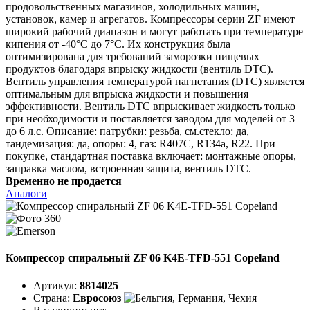
продовольственных магазинов, холодильных машин,
установок, камер и агрегатов. Компрессоры серии ZF имеют
широкий рабочий диапазон и могут работать при температуре
кипения от -40°C до 7°C. Их конструкция была
оптимизирована для требований заморозки пищевых
продуктов благодаря впрыску жидкости (вентиль DTC).
Вентиль управления температурой нагнетания (DTC) является
оптимальным для впрыска жидкости и повышения
эффективности. Вентиль DTC впрыскивает жидкость только
при необходимости и поставляется заводом для моделей от 3
до 6 л.с. Описание: патрубки: резьба, см.стекло: да,
тандемизация: да, опоры: 4, газ: R407C, R134a, R22. При
покупке, стандартная поставка включает: монтажные опоры,
заправка маслом, встроенная защита, вентиль DTC.
Временно не продается
Аналоги
Компрессор спиральный ZF 06 K4E-TFD-551 Copeland
Артикул:
8814025
Страна:
Евросоюз