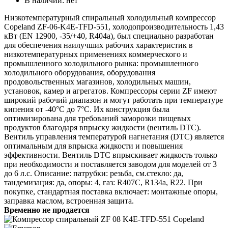
В наличии:
нет
Низкотемпературный спиральный холодильный компрессор
Copeland ZF-06-K4E-TFD-551, холодопроизводительность 1,43
кВт (EN 12900, -35/+40, R404a), был специально разработан
для обеспечения наилучших рабочих характеристик в
низкотемпературных применениях коммерческого и
промышленного холодильного рынка: промышленного
холодильного оборудования, оборудования
продовольственных магазинов, холодильных машин,
установок, камер и агрегатов. Компрессоры серии ZF имеют
широкий рабочий диапазон и могут работать при температуре
кипения от -40°C до 7°C. Их конструкция была
оптимизирована для требований заморозки пищевых
продуктов благодаря впрыску жидкости (вентиль DTC).
Вентиль управления температурой нагнетания (DTC) является
оптимальным для впрыска жидкости и повышения
эффективности. Вентиль DTC впрыскивает жидкость только
при необходимости и поставляется заводом для моделей от 3
до 6 л.с. Описание: патрубки: резьба, см.стекло: да,
тандемизация: да, опоры: 4, газ: R407C, R134a, R22. При
покупке, стандартная поставка включает: монтажные опоры,
заправка маслом, встроенная защита.
Временно не продается