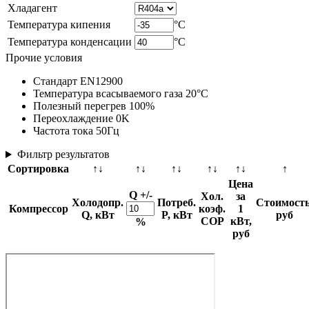
Хладагент
Температура кипения
°C
Температура конденсации
°C
Прочие условия
Стандарт EN12900
Температура всасываемого газа 20°C
Полезный перегрев 100%
Переохлаждение 0K
Частота тока 50Гц
Фильтр результатов
Сортировка
↑↓
↑↓
↑↓
↑↓
↑↓
↑
Цена
Q +/-
Хол.
за
Холодопр.
Потреб.
Стоимость
Компрессор
коэф.
1
Q, кВт
P, кВт
руб
COP
кВт,
%
руб