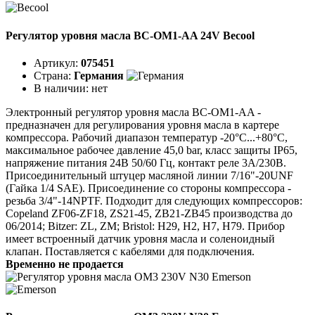
Регулятор уровня масла BC-OM1-AA 24V Becool
Артикул:
075451
Страна:
Германия
В наличии:
нет
Электронный регулятор уровня масла BC-OM1-AA -
предназначен для регулирования уровня масла в картере
компрессора. Рабочий диапазон температур -20°C...+80°C,
максимальное рабочее давление 45,0 bar, класс защиты IP65,
напряжение питания 24В 50/60 Гц, контакт реле 3А/230В.
Присоединительный штуцер масляной линии 7/16"-20UNF
(Гайка 1/4 SAE). Присоединение со стороны компрессора -
резьба 3/4"-14NPTF. Подходит для следующих компрессоров:
Copeland ZF06-ZF18, ZS21-45, ZB21-ZB45 производства до
06/2014; Bitzer: ZL, ZM; Bristol: H29, H2, H7, H79. Прибор
имеет встроенный датчик уровня масла и соленоидный
клапан. Поставляется с кабелями для подключения.
Временно не продается