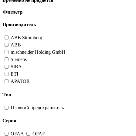
Временно не продается
Фильтр
Производитель
ABB Stromberg
ABB
m.schneider Holding GmbH
Siemens
SIBA
ETI
APATOR
Тип
Плавкий предохранитель
Серия
OFAA
OFAF