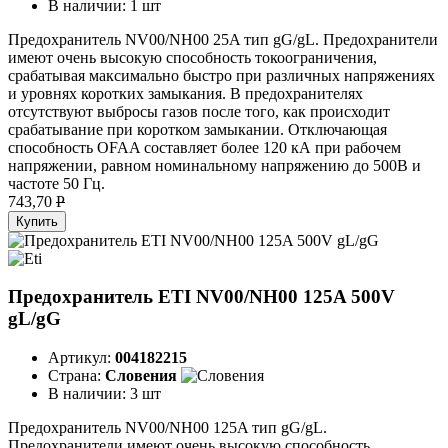
В наличии:
1 шт
Предохранитель NV00/NH00 25A тип gG/gL. Предохранители
имеют очень высокую способность токоограничения,
срабатывая максимально быстро при различных напряжениях
и уровнях коротких замыкания. В предохранителях
отсутствуют выбросы газов после того, как происходит
срабатывание при коротком замыкании. Отключающая
способность OFAA составляет более 120 кА при рабочем
напряжении, равном номинальному напряжению до 500В и
частоте 50 Гц.
743,70
P
Купить
Предохранитель ETI NV00/NH00 125A 500V
gL/gG
Артикул:
004182215
Страна:
Словения
В наличии:
3 шт
Предохранитель NV00/NH00 125A тип gG/gL.
Предохранители имеют очень высокую способность