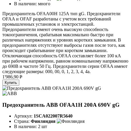
В наличии:
много
Предохранитель OFAA00H 125A тип gG. Предохранители
OFAA и OFAF разработаны с учетом всех требований
промышленных установок и электростанций.
Предохранители имеют очень высокую способность
токоограничения, срабатывая максимально быстро при
различных напряжениях и уровнях коротких замыкания. В
предохранителях отсутствуют выбросы газов после того, как
происходит срабатывание при коротком замыкании.
Отключающая способность OFAA составляет более 100 кА
при рабочем напряжении, равном номинальному напряжению
до 690В и частоте 50 Гц. Предохранители серии OFAA имеют
следующие размеры: 000, 00, 0, 1, 2, 3, 4, 4а.
1'986,90
P
Купить
Предохранитель ABB OFAA1H 200A 690V gG
Артикул:
1SCA022007R5640
Страна:
Финляндия
В наличии:
2 шт