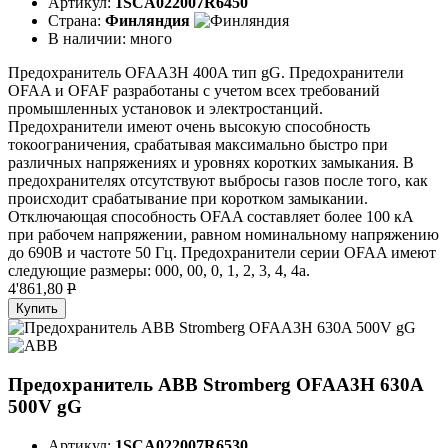
Артикул:
1SCA022007R6450
Страна:
Финляндия
В наличии:
много
Предохранитель OFAA3H 400A тип gG. Предохранители
OFAA и OFAF разработаны с учетом всех требований
промышленных установок и электростанций.
Предохранители имеют очень высокую способность
токоограничения, срабатывая максимально быстро при
различных напряжениях и уровнях коротких замыкания. В
предохранителях отсутствуют выбросы газов после того, как
происходит срабатывание при коротком замыкании.
Отключающая способность OFAA составляет более 100 кА
при рабочем напряжении, равном номинальному напряжению
до 690В и частоте 50 Гц. Предохранители серии OFAA имеют
следующие размеры: 000, 00, 0, 1, 2, 3, 4, 4а.
4'861,80
P
Купить
Предохранитель ABB Stromberg OFAA3H 630A
500V gG
Артикул:
1SCA022007R6530