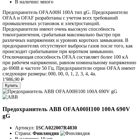
В наличии:
много
Предохранитель OFAA00H 100A тип gG. Предохранители
OFAA и OFAF разработаны с учетом всех требований
промышленных установок и электростанций.
Предохранители имеют очень высокую способность
токоограничения, срабатывая максимально быстро при
различных напряжениях и уровнях коротких замыкания. В
предохранителях отсутствуют выбросы газов после того, как
происходит срабатывание при коротком замыкании.
Отключающая способность OFAA составляет более 100 кА
при рабочем напряжении, равном номинальному напряжению
до 690В и частоте 50 Гц. Предохранители серии OFAA имеют
следующие размеры: 000, 00, 0, 1, 2, 3, 4, 4а.
1'986,90
P
Купить
Предохранитель ABB OFAA00H100 100A 690V
gG
Артикул:
1SCA022007R4830
Страна:
Финляндия
В наличии:
10 шт