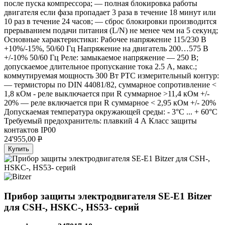
после пуска компрессора; — полная блокировка работы
двигателя если фаза пропадает 3 раза в течение 18 минут или
10 раз в течение 24 часов; — сброс блокировки производится
прерыванием подачи питания (L/N) не менее чем на 5 секунд;
Основные характеристики: Рабочее напряжение 115/230 В
+10%/-15%, 50/60 Гц Напряжение на двигатель 200…575 В
+/-10% 50/60 Гц Реле: замыкаемое напряжение — 250 В;
допускаемое длительное пропускание тока 2.5 А, макс.;
коммутируемая мощность 300 Вт РТС измерительный контур:
— термисторы по DIN 44081/82, суммарное сопротивление <
1,8 кОм - реле выключается при R суммарное >11,4 кОм +/-
20% — реле включается при R суммарное < 2,95 кОм +/- 20%
Допускаемая температура окружающей среды: - 3°С ... + 60°С
Требуемый предохранитель: плавкий 4 А Класс защиты
контактов IP00
24'955,00
P
Купить
Прибор защиты электродвигателя SE-E1 Bitzer
для CSH-, HSKC-, HS53- серий