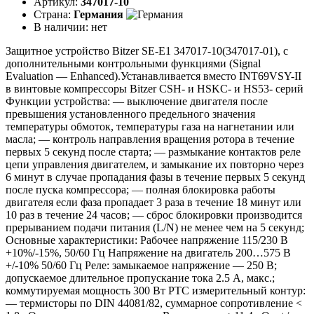
Артикул:
347017-10
Страна:
Германия
В наличии:
нет
Защитное устройство Bitzer SE-E1 347017-10(347017-01), с
дополнительными контрольными функциями (Signal
Evaluation — Enhanced).Устанавливается вместо INT69VSY-II
в винтовые компрессоры Bitzer CSH- и HSKC- и HS53- серий
Функции устройства: — выключение двигателя после
превышения установленного предельного значения
температуры обмоток, температуры газа на нагнетании или
масла; — контроль направления вращения ротора в течение
первых 5 секунд после старта; — размыкание контактов реле
цепи управления двигателем, и замыкание их повторно через
6 минут в случае пропадания фазы в течение первых 5 секунд
после пуска компрессора; — полная блокировка работы
двигателя если фаза пропадает 3 раза в течение 18 минут или
10 раз в течение 24 часов; — сброс блокировки производится
прерыванием подачи питания (L/N) не менее чем на 5 секунд;
Основные характеристики: Рабочее напряжение 115/230 В
+10%/-15%, 50/60 Гц Напряжение на двигатель 200…575 В
+/-10% 50/60 Гц Реле: замыкаемое напряжение — 250 В;
допускаемое длительное пропускание тока 2.5 А, макс.;
коммутируемая мощность 300 Вт РТС измерительный контур:
— термисторы по DIN 44081/82, суммарное сопротивление <