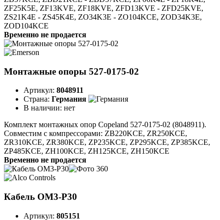
ZF25K5E, ZF13KVE, ZF18KVE, ZFD13KVE - ZFD25KVE,
ZS21K4E - ZS45K4E, ZO34K3E - ZO104KCE, ZOD34K3E,
ZOD104KCE
Временно не продается
Монтажные опоры 527-0175-02
Артикул:
8048911
Страна:
Германия
В наличии:
нет
Комплект монтажных опор Copeland 527-0175-02 (8048911).
Совместим с компрессорами: ZB220KCE, ZR250KCE,
ZR310KCE, ZR380KCE, ZP235KCE, ZP295KCE, ZP385KCE,
ZP485KCE, ZH100KCE, ZH125KCE, ZH150KCE
Временно не продается
Кабель OM3-P30
Артикул:
805151