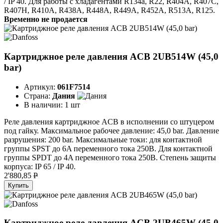
/ IP 40. Для работы с хладагентами R134a, R22, R404A, R407C,
R407H, R410A, R438A, R448A, R449A, R452A, R513A, R125.
Временно не продается
Картриджное реле давления ACB 2UB514W (45,0
bar)
Артикул:
061F7514
Страна:
Дания
В наличии:
1 шт
Реле давления картриджное ACB в исполнении со штуцером
под гайку. Максимальное рабочее давление: 45,0 bar. Давление
разрушения: 200 bar. Максимальные токи: для контактной
группы SPST до 6A переменного тока 250B. Для контактной
группы SPDT до 4A переменного тока 250B. Степень защиты
корпуса: IP 65 / IP 40.
2'880,85
P
Купить
Картриджное реле давления ACB 2UB465W (45,0