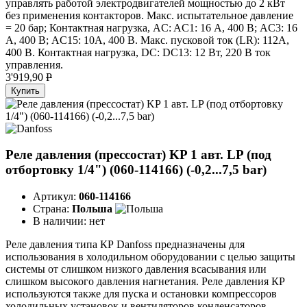
управлять работой электродвигателей мощностью до 2 кВт
без применения контакторов. Макс. испытательное давление
= 20 бар; Контактная нагрузка, AC: AC1: 16 А, 400 В; AC3: 16
А, 400 В; AC15: 10А, 400 В. Макс. пусковой ток (LR): 112А,
400 В. Контактная нагрузка, DC: DC13: 12 Вт, 220 В ток
управления.
3'919,90
P
Купить
Реле давления (прессостат) KP 1 авт. LP (под
отбортовку 1/4") (060-114166) (-0,2...7,5 bar)
Артикул:
060-114166
Страна:
Польша
В наличии:
нет
Реле давления типа КР Danfoss предназначены для
использования в холодильном оборудовании с целью защиты
системы от слишком низкого давления всасывания или
слишком высокого давления нагнетания. Реле давления КР
используются также для пуска и остановки компрессоров
холодильных установок и вентиляторов конденсаторов,