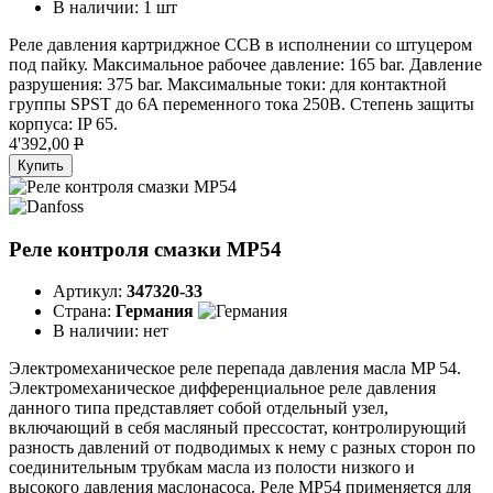
В наличии:
1 шт
Реле давления картриджное CCB в исполнении со штуцером
под пайку. Максимальное рабочее давление: 165 bar. Давление
разрушения: 375 bar. Максимальные токи: для контактной
группы SPST до 6A переменного тока 250B. Степень защиты
корпуса: IP 65.
4'392,00
P
Купить
Реле контроля смазки MP54
Артикул:
347320-33
Страна:
Германия
В наличии:
нет
Электромеханическое реле перепада давления масла MP 54.
Электромеханическое дифференциальное реле давления
данного типа представляет собой отдельный узел,
включающий в себя масляный прессостат, контролирующий
разность давлений от подводимых к нему с разных сторон по
соединительным трубкам масла из полости низкого и
высокого давления маслонасоса. Реле МР54 применяется для