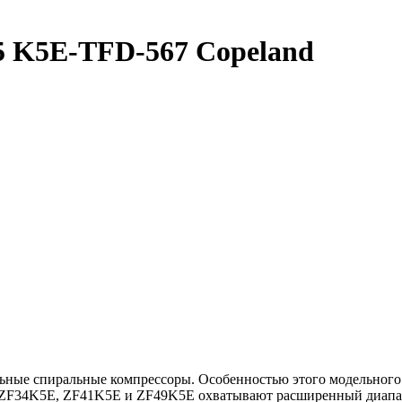
5 K5E-TFD-567 Copeland
льные спиральные компрессоры. Особенностью этого модельного
 ZF34K5E, ZF41K5E и ZF49K5E охватывают расширенный диапазо