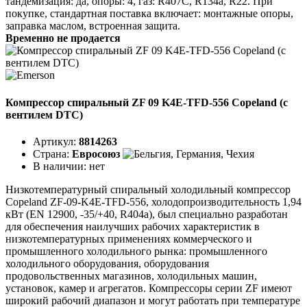
тандемизация: да, опоры: 4, газ: R407C, R134a, R22. При
покупке, стандартная поставка включает: монтажные опоры,
заправка маслом, встроенная защита.
Временно не продается
Компрессор спиральный ZF 09 K4E-TFD-556 Copeland (с
вентилем DTC)
Артикул:
8814263
Страна:
Евросоюз
В наличии:
нет
Низкотемпературный спиральный холодильный компрессор
Copeland ZF-09-K4E-TFD-556, холодопроизводительность 1,94
кВт (EN 12900, -35/+40, R404a), был специально разработан
для обеспечения наилучших рабочих характеристик в
низкотемпературных применениях коммерческого и
промышленного холодильного рынка: промышленного
холодильного оборудования, оборудования
продовольственных магазинов, холодильных машин,
установок, камер и агрегатов. Компрессоры серии ZF имеют
широкий рабочий диапазон и могут работать при температуре