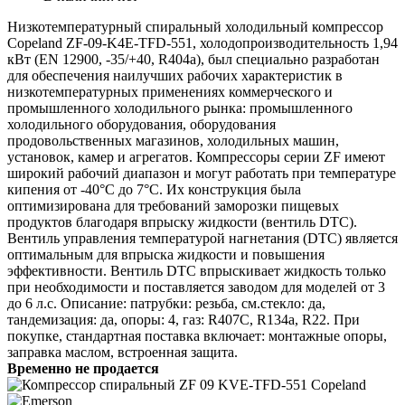
Низкотемпературный спиральный холодильный компрессор
Copeland ZF-09-K4E-TFD-551, холодопроизводительность 1,94
кВт (EN 12900, -35/+40, R404a), был специально разработан
для обеспечения наилучших рабочих характеристик в
низкотемпературных применениях коммерческого и
промышленного холодильного рынка: промышленного
холодильного оборудования, оборудования
продовольственных магазинов, холодильных машин,
установок, камер и агрегатов. Компрессоры серии ZF имеют
широкий рабочий диапазон и могут работать при температуре
кипения от -40°C до 7°C. Их конструкция была
оптимизирована для требований заморозки пищевых
продуктов благодаря впрыску жидкости (вентиль DTC).
Вентиль управления температурой нагнетания (DTC) является
оптимальным для впрыска жидкости и повышения
эффективности. Вентиль DTC впрыскивает жидкость только
при необходимости и поставляется заводом для моделей от 3
до 6 л.с. Описание: патрубки: резьба, см.стекло: да,
тандемизация: да, опоры: 4, газ: R407C, R134a, R22. При
покупке, стандартная поставка включает: монтажные опоры,
заправка маслом, встроенная защита.
Временно не продается