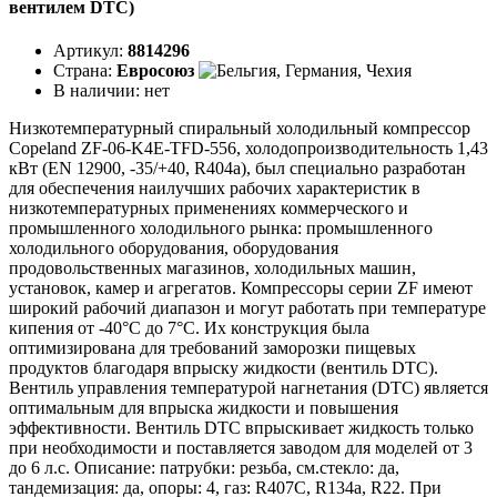
вентилем DTC)
Артикул:
8814296
Страна:
Евросоюз
В наличии:
нет
Низкотемпературный спиральный холодильный компрессор
Copeland ZF-06-K4E-TFD-556, холодопроизводительность 1,43
кВт (EN 12900, -35/+40, R404a), был специально разработан
для обеспечения наилучших рабочих характеристик в
низкотемпературных применениях коммерческого и
промышленного холодильного рынка: промышленного
холодильного оборудования, оборудования
продовольственных магазинов, холодильных машин,
установок, камер и агрегатов. Компрессоры серии ZF имеют
широкий рабочий диапазон и могут работать при температуре
кипения от -40°C до 7°C. Их конструкция была
оптимизирована для требований заморозки пищевых
продуктов благодаря впрыску жидкости (вентиль DTC).
Вентиль управления температурой нагнетания (DTC) является
оптимальным для впрыска жидкости и повышения
эффективности. Вентиль DTC впрыскивает жидкость только
при необходимости и поставляется заводом для моделей от 3
до 6 л.с. Описание: патрубки: резьба, см.стекло: да,
тандемизация: да, опоры: 4, газ: R407C, R134a, R22. При