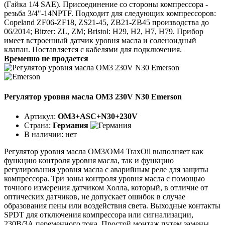
(Гайка 1/4 SAE). Присоединение со стороны компрессора -
резьба 3/4"-14NPTF. Подходит для следующих компрессоров:
Copeland ZF06-ZF18, ZS21-45, ZB21-ZB45 производства до
06/2014; Bitzer: ZL, ZM; Bristol: H29, H2, H7, H79. Прибор
имеет встроенный датчик уровня масла и соленоидный
клапан. Поставляется с кабелями для подключения.
Временно не продается
Регулятор уровня масла OM3 230V N30 Emerson
Артикул:
OM3+ASC+N30+230V
Страна:
Германия
В наличии:
нет
Регулятор уровня масла ОМ3/ОМ4 TraxOil выполняет как
функцию контроля уровня масла, так и функцию
регулирования уровня масла с аварийным реле для защиты
компрессора. Три зоны контроля уровня масла с помощью
точного измерения датчиком Холла, который, в отличие от
оптических датчиков, не допускает ошибок в случае
образования пены или воздействия света. Выходные контакты
SPDT для отключения компрессора или сигнализации,
230В/3А переменного тока. Простой монтаж путем замены