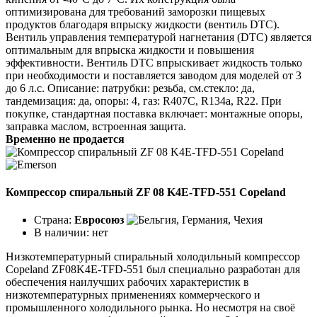
оптимизирована для требований заморозки пищевых
продуктов благодаря впрыску жидкости (вентиль DTC).
Вентиль управления температурой нагнетания (DTC) является
оптимальным для впрыска жидкости и повышения
эффективности. Вентиль DTC впрыскивает жидкость только
при необходимости и поставляется заводом для моделей от 3
до 6 л.с. Описание: патрубки: резьба, см.стекло: да,
тандемизация: да, опоры: 4, газ: R407C, R134a, R22. При
покупке, стандартная поставка включает: монтажные опоры,
заправка маслом, встроенная защита.
Временно не продается
Компрессор спиральный ZF 08 K4E-TFD-551 Copeland
Страна:
Евросоюз
В наличии:
нет
Низкотемпературный спиральный холодильный компрессор
Copeland ZF08K4E-TFD-551 был специально разработан для
обеспечения наилучших рабочих характеристик в
низкотемпературных применениях коммерческого и
промышленного холодильного рынка. Но несмотря на своё