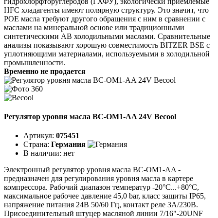
гидрохлорфторуглеродов (ГХФУ), экологически приемлемые
HFC хладагенты имеют полярную структуру. Это значит, что
POE масла требуют другого обращения с ним в сравнении с
маслами на минеральной основе или традиционными
синтетическими АВ холодильными маслами. Сравнительные
анализы показывают хорошую совместимость BITZER BSE с
уплотняющими материалами, используемыми в холодильной
промышленности.
Временно не продается
Регулятор уровня масла BC-OM1-AA 24V Becool
Артикул:
075451
Страна:
Германия
В наличии:
нет
Электронный регулятор уровня масла BC-OM1-AA -
предназначен для регулирования уровня масла в картере
компрессора. Рабочий диапазон температур -20°C...+80°C,
максимальное рабочее давление 45,0 bar, класс защиты IP65,
напряжение питания 24В 50/60 Гц, контакт реле 3А/230В.
Присоединительный штуцер масляной линии 7/16"-20UNF