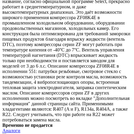
название, согласно официальной программе Select, прекрасно
работает в среднетемпературном, и даже
высокотемпературных диапазонах. Это даёт возможности
широкого применения компрессора ZF08K4E в
промышленном холодильном оборудовании, оборудовании
продовольственных магазинов, холодильных камер. Его
конструкция была оптимизирована для требований заморозки
пищевых продуктов благодаря впрыску жидкости (вентиль
DTC), поэтому компрессоры серии ZF могут работать при
температуре кипения от -40°C до 7°C. Вентиль управления
температурой нагнетания (DTC) впрыскивает жидкость
только при необходимости и поставляется заводом для
моделей от 3 до 6 л.с. Описание компрессора ZF08R4E в
исполнении 551: патрубки резьбовые, смотровое стекло с
возможностью установки реле контроля масла, возможность
тандемизации, 4 вибропоглощающих опоры, встроенная
тепловая защита электродвигателя, заправка синтетическим
маслом. Описание компрессоров серии ZF в других
исполнениях можно посмотреть во вкладке "Дополнительная
информация" данной страницы сайта. Применимыми
хладагентами являются: R407 (A и F), R134a, R404A, а также
R22. Следует учитывать, что при работе на R22 может
потребоваться замена масла.
Временно не продается
Аналоги