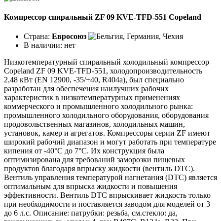
Компрессор спиральный ZF 09 KVE-TFD-551 Copeland
Страна:
Евросоюз
В наличии:
нет
Низкотемпературный спиральный холодильный компрессор
Copeland ZF 09 KVE-TFD-551, холодопроизводительность
2,48 кВт (EN 12900, -35/+40, R404a), был специально
разработан для обеспечения наилучших рабочих
характеристик в низкотемпературных применениях
коммерческого и промышленного холодильного рынка:
промышленного холодильного оборудования, оборудования
продовольственных магазинов, холодильных машин,
установок, камер и агрегатов. Компрессоры серии ZF имеют
широкий рабочий диапазон и могут работать при температуре
кипения от -40°C до 7°C. Их конструкция была
оптимизирована для требований заморозки пищевых
продуктов благодаря впрыску жидкости (вентиль DTC).
Вентиль управления температурой нагнетания (DTC) является
оптимальным для впрыска жидкости и повышения
эффективности. Вентиль DTC впрыскивает жидкость только
при необходимости и поставляется заводом для моделей от 3
до 6 л.с. Описание: патрубки: резьба, см.стекло: да,