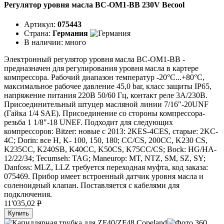
Регулятор уровня масла BC-OM1-BB 230V Becool
Артикул:
075443
Страна:
Германия
В наличии:
много
Электронный регулятор уровня масла BC-OM1-BB -
предназначен для регулирования уровня масла в картере
компрессора. Рабочий диапазон температур -20°C...+80°C,
максимальное рабочее давление 45,0 bar, класс защиты IP65,
напряжение питания 220В 50/60 Гц, контакт реле 3А/230В.
Присоединительный штуцер масляной линии 7/16"-20UNF
(Гайка 1/4 SAE). Присоединение со стороны компрессора-
резьба 1 1/8"-18 UNEF. Подходит для следующих
компрессоров: Bitzer: новые с 2013: 2KES-4CES, старые: 2KC-
4C; Dorin: все H, K- 100, 150, 180; CC/CS, 200CC, K230 CS,
K235CC, K240SB, K40CC, K50CS, K75CC/CS; Bock: HG/HA-
12/22/34; Tecumseh: TAG; Maneurop: MT, NTZ, SM, SZ, SY;
Danfoss: MLZ, LLZ требуется переходная муфта, код заказа:
075469. Прибор имеет встроенный датчик уровня масла и
соленоидный клапан. Поставляется с кабелями для
подключения.
11'035,02
P
Купить