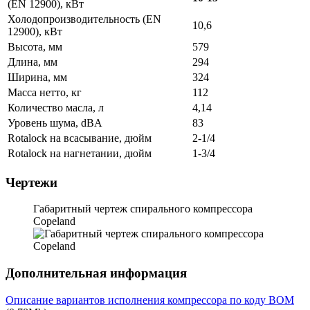
(EN 12900), кВт
Холодопроизводительность (EN
10,6
12900), кВт
Высота, мм
579
Длина, мм
294
Ширина, мм
324
Масса нетто, кг
112
Количество масла, л
4,14
Уровень шума, dBA
83
Rotalock на всасывание, дюйм
2-1/4
Rotalock на нагнетании, дюйм
1-3/4
Чертежи
Габаритный чертеж спирального компрессора
Copeland
Дополнительная информация
Описание вариантов исполнения компрессора по коду BOM