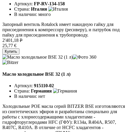
Артикул:
FP-RV-134-158
Страна:
Италия
В наличии:
много
Запорный вентиль Rotalock имеет накидную гайку для
присоединения к компрессору (ресиверу), и патрубок под
пайку для присоединения к трубопроводу.
2'401,18
P
25,77 €
Купить
Масло холодильное BSE 32 (1 л)
Артикул:
915110-02
Страна:
Германия
В наличии:
нет
Холодильные POE масла серий BITZER BSE изготовляются
из синтетических эфиров и разработаны специально для
работы с хлорнесодержащими хладагентами -
гидрофторуглеродами HFC (ГФУ): R134a, R404A, R507,
R407C, R410A. В отличие от HCFC хладагентов -