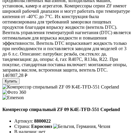
продовольственных магазинов, холодильных машин,
установок, камер и агрегатов. Компрессоры серии ZF имеют
широкий рабочий диапазон и могут работать при температуре
кипения от -40°C до 7°C. Их конструкция была
оптимизирована для требований заморозки пищевых
продуктов благодаря впрыску жидкости (вентиль DTC).
Вентиль управления температурой нагнетания (DTC) является
оптимальным для впрыска жидкости и повышения
эффективности. Вентиль DTC впрыскивает жидкость только
при необходимости и поставляется заводом для моделей от 3
до 6 л.с. Описание: патрубки: резьба, см.стекло: да,
тандемизация: да, опоры: 4, газ: R407C, R134a, R22. При
покупке, стандартная поставка включает: монтажные опоры,
заправка маслом, встроенная защита, вентиль DTC.
146'807,28
P
Купить
Компрессор спиральный ZF 09 K4E-TFD-551 Copeland
Артикул:
8800022
Страна:
Евросоюз
В наличии:
нет