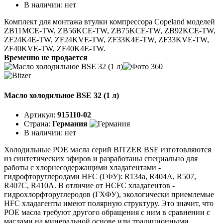
В наличии:
нет
Комплект для монтажа втулки компрессора Copeland моделей
ZB11MCE-TW, ZB56KCE-TW, ZB75KCE-TW, ZB92KCE-TW,
ZF24K4E-TW, ZF24KVE-TW, ZF33K4E-TW, ZF33KVE-TW,
ZF40KVE-TW, ZF40K4E-TW.
Временно не продается
Масло холодильное BSE 32 (1 л)
Артикул:
915110-02
Страна:
Германия
В наличии:
нет
Холодильные POE масла серий BITZER BSE изготовляются
из синтетических эфиров и разработаны специально для
работы с хлорнесодержащими хладагентами -
гидрофторуглеродами HFC (ГФУ): R134a, R404A, R507,
R407C, R410A. В отличие от HCFC хладагентов -
гидрохлорфторуглеродов (ГХФУ), экологически приемлемые
HFC хладагенты имеют полярную структуру. Это значит, что
POE масла требуют другого обращения с ним в сравнении с
маслами на минеральной основе или традиционными