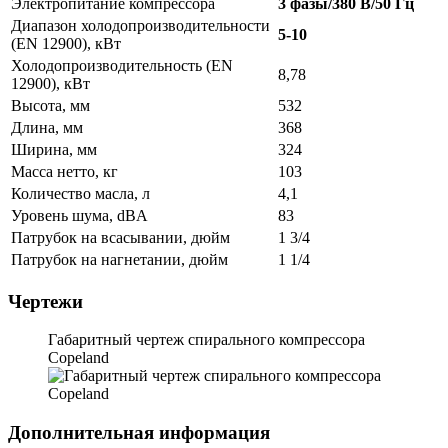
Электропитание компрессора
3 фазы/380 В/50 Гц
Диапазон холодопроизводительности
5-10
(EN 12900), кВт
Холодопроизводительность (EN
8,78
12900), кВт
Высота, мм
532
Длина, мм
368
Ширина, мм
324
Масса нетто, кг
103
Количество масла, л
4,1
Уровень шума, dBA
83
Патрубок на всасывании, дюйм
1 3/4
Патрубок на нагнетании, дюйм
1 1/4
Чертежи
Габаритный чертеж спирального компрессора
Copeland
Дополнительная информация