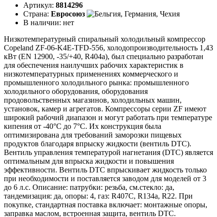
Артикул:
8814296
Страна:
Евросоюз
В наличии:
нет
Низкотемпературный спиральный холодильный компрессор
Copeland ZF-06-K4E-TFD-556, холодопроизводительность 1,43
кВт (EN 12900, -35/+40, R404a), был специально разработан
для обеспечения наилучших рабочих характеристик в
низкотемпературных применениях коммерческого и
промышленного холодильного рынка: промышленного
холодильного оборудования, оборудования
продовольственных магазинов, холодильных машин,
установок, камер и агрегатов. Компрессоры серии ZF имеют
широкий рабочий диапазон и могут работать при температуре
кипения от -40°C до 7°C. Их конструкция была
оптимизирована для требований заморозки пищевых
продуктов благодаря впрыску жидкости (вентиль DTC).
Вентиль управления температурой нагнетания (DTC) является
оптимальным для впрыска жидкости и повышения
эффективности. Вентиль DTC впрыскивает жидкость только
при необходимости и поставляется заводом для моделей от 3
до 6 л.с. Описание: патрубки: резьба, см.стекло: да,
тандемизация: да, опоры: 4, газ: R407C, R134a, R22. При
покупке, стандартная поставка включает: монтажные опоры,
заправка маслом, встроенная защита, вентиль DTC.