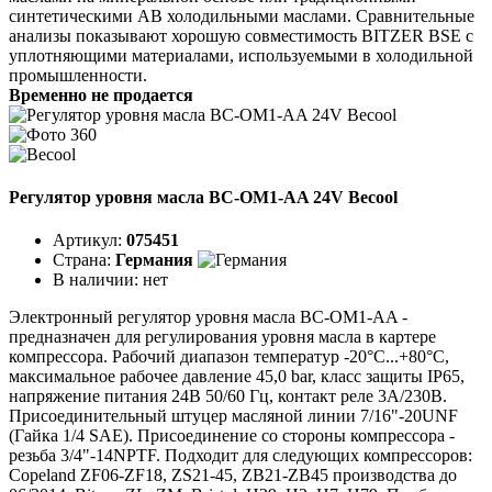
синтетическими АВ холодильными маслами. Сравнительные
анализы показывают хорошую совместимость BITZER BSE с
уплотняющими материалами, используемыми в холодильной
промышленности.
Временно не продается
Регулятор уровня масла BC-OM1-AA 24V Becool
Артикул:
075451
Страна:
Германия
В наличии:
нет
Электронный регулятор уровня масла BC-OM1-AA -
предназначен для регулирования уровня масла в картере
компрессора. Рабочий диапазон температур -20°C...+80°C,
максимальное рабочее давление 45,0 bar, класс защиты IP65,
напряжение питания 24В 50/60 Гц, контакт реле 3А/230В.
Присоединительный штуцер масляной линии 7/16"-20UNF
(Гайка 1/4 SAE). Присоединение со стороны компрессора -
резьба 3/4"-14NPTF. Подходит для следующих компрессоров:
Copeland ZF06-ZF18, ZS21-45, ZB21-ZB45 производства до