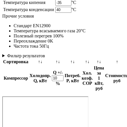
Температура кипения
°C
Температура конденсации
°C
Прочие условия
Стандарт EN12900
Температура всасываемого газа 20°C
Полезный перегрев 100%
Переохлаждение 0K
Частота тока 50Гц
Фильтр результатов
Сортировка
↑↓
↑↓
↑↓
↑↓
↑↓
↑
Цена
Q +/-
Хол.
за
Холодопр.
Потреб.
Стоимость
Компрессор
коэф.
1
Q, кВт
P, кВт
руб
COP
кВт,
%
руб