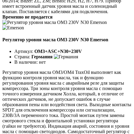
06/2014; Bitzer: ZL, ZM; Bristol: H29, H2, H7, H79. Прибор
имеет встроенный датчик уровня масла и соленоидный
клапан. Поставляется с кабелями для подключения.
Временно не продается
Регулятор уровня масла OM3 230V N30 Emerson
Артикул:
OM3+ASC+N30+230V
Страна:
Германия
В наличии:
нет
Регулятор уровня масла ОМ3/ОМ4 TraxOil выполняет как
функцию контроля уровня масла, так и функцию
регулирования уровня масла с аварийным реле для защиты
компрессора. Три зоны контроля уровня масла с помощью
точного измерения датчиком Холла, который, в отличие от
оптических датчиков, не допускает ошибок в случае
образования пены или воздействия света. Выходные контакты
SPDT для отключения компрессора или сигнализации,
230В/3А переменного тока. Простой монтаж путем замены
смотрового стекла и фронтальной установки регулятора
(гайки не требуются). Индикация аварий, состояния и уровня
масла с помощью светодиодов. Самодостаточный регулятор с