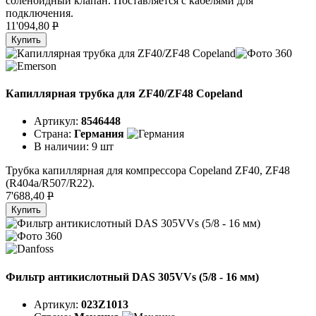
соленоидный клапан. Поставляется с кабелями для
подключения.
11'094,80
P
Купить
Капиллярная трубка для ZF40/ZF48 Copeland
Артикул:
8546448
Страна:
Германия
В наличии:
9 шт
Трубка капиллярная для компрессора Copeland ZF40, ZF48
(R404a/R507/R22).
7'688,40
P
Купить
Фильтр антикислотный DAS 305VVs (5/8 - 16 мм)
Артикул:
023Z1013