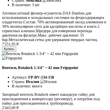
Страна:
Мексика
В наличии:
3 шт
Антикислотный фильтр-осушитель DAS Danfoss для
использования в холодильных системах на фторсодержащих
хладагентах.Состав: 70% активированный оксид алюминия и
30% молекулярное сито для адсорбции кислоты и влаги.2
сервисных клапана Шредера для измерения перепада
давления на фильтре.Макс. рабочее давление: 35
бар.Металлическая сетка для удержания твердых частиц.
7'251,95
P
Купить
Вентиль Rotalock 1-3/4" ~ 42 mm Frigopoint
Артикул:
FP-RV-134-158
Страна:
Италия
В наличии:
много
Запорный вентиль Rotalock имеет накидную гайку для
присоединения к компрессору (ресиверу), и патрубок под
пайку для присоединения к трубопроводу.
2'443,60
P