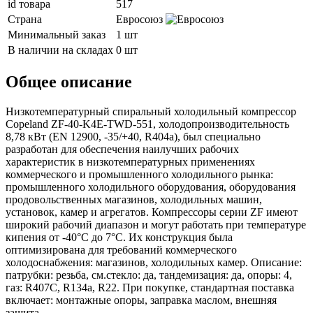
id товара
517
Страна
Евросоюз
Минимальный заказ
1 шт
В наличии на складах
0 шт
Общее описание
Низкотемпературный спиральный холодильный компрессор
Copeland ZF-40-K4E-TWD-551, холодопроизводительность
8,78 кВт (EN 12900, -35/+40, R404a), был специально
разработан для обеспечения наилучших рабочих
характеристик в низкотемпературных применениях
коммерческого и промышленного холодильного рынка:
промышленного холодильного оборудования, оборудования
продовольственных магазинов, холодильных машин,
установок, камер и агрегатов. Компрессоры серии ZF имеют
широкий рабочий диапазон и могут работать при температуре
кипения от -40°C до 7°C. Их конструкция была
оптимизирована для требований коммерческого
холодоснабжения: магазинов, холодильных камер. Описание:
патрубки: резьба, см.стекло: да, тандемизация: да, опоры: 4,
газ: R407C, R134a, R22. При покупке, стандартная поставка
включает: монтажные опоры, заправка маслом, внешняя
защита.