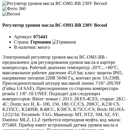
Регулятор уровня масла BC-OM1-BB 230V Becool
Артикул:
075443
Страна:
Германия
В наличии:
много
Электронный регулятор уровня масла BC-OM1-BB -
предназначен для регулирования уровня масла в картере
компрессора. Рабочий диапазон температур -20°C...+80°C,
максимальное рабочее давление 45,0 bar, класс защиты IP65,
напряжение питания 220В 50/60 Гц, контакт реле 3А/230В.
Присоединительный штуцер масляной линии 7/16"-20UNF
(Гайка 1/4 SAE). Присоединение со стороны компрессора-
резьба 1 1/8"-18 UNEF. Подходит для следующих
компрессоров: Bitzer: новые с 2013: 2KES-4CES, старые: 2KC-
4C; Dorin: все H, K- 100, 150, 180; CC/CS, 200CC, K230 CS,
K235CC, K240SB, K40CC, K50CS, K75CC/CS; Bock: HG/HA-
12/22/34; Tecumseh: TAG; Maneurop: MT, NTZ, SM, SZ, SY;
Danfoss: MLZ, LLZ требуется переходная муфта, код заказа:
075469. Прибор имеет встроенный датчик уровня масла и