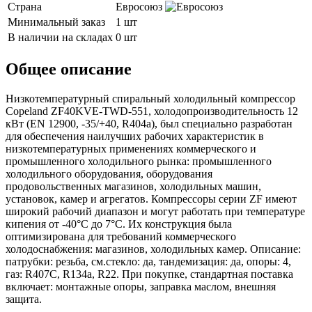
Страна
Евросоюз
Минимальный заказ
1 шт
В наличии на складах
0 шт
Общее описание
Низкотемпературный спиральный холодильный компрессор
Copeland ZF40KVE-TWD-551, холодопроизводительность 12
кВт (EN 12900, -35/+40, R404a), был специально разработан
для обеспечения наилучших рабочих характеристик в
низкотемпературных применениях коммерческого и
промышленного холодильного рынка: промышленного
холодильного оборудования, оборудования
продовольственных магазинов, холодильных машин,
установок, камер и агрегатов. Компрессоры серии ZF имеют
широкий рабочий диапазон и могут работать при температуре
кипения от -40°C до 7°C. Их конструкция была
оптимизирована для требований коммерческого
холодоснабжения: магазинов, холодильных камер. Описание:
патрубки: резьба, см.стекло: да, тандемизация: да, опоры: 4,
газ: R407C, R134a, R22. При покупке, стандартная поставка
включает: монтажные опоры, заправка маслом, внешняя
защита.