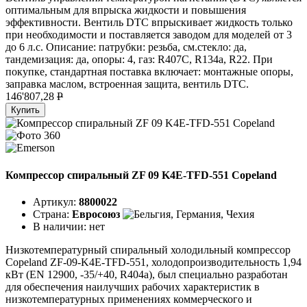
оптимальным для впрыска жидкости и повышения
эффективности. Вентиль DTC впрыскивает жидкость только
при необходимости и поставляется заводом для моделей от 3
до 6 л.с. Описание: патрубки: резьба, см.стекло: да,
тандемизация: да, опоры: 4, газ: R407C, R134a, R22. При
покупке, стандартная поставка включает: монтажные опоры,
заправка маслом, встроенная защита, вентиль DTC.
146'807,28
P
Купить
Компрессор спиральный ZF 09 K4E-TFD-551 Copeland
Артикул:
8800022
Страна:
Евросоюз
В наличии:
нет
Низкотемпературный спиральный холодильный компрессор
Copeland ZF-09-K4E-TFD-551, холодопроизводительность 1,94
кВт (EN 12900, -35/+40, R404a), был специально разработан
для обеспечения наилучших рабочих характеристик в
низкотемпературных применениях коммерческого и