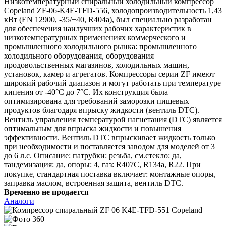
Низкотемпературный спиральный холодильный компрессор
Copeland ZF-06-K4E-TFD-556, холодопроизводительность 1,43
кВт (EN 12900, -35/+40, R404a), был специально разработан
для обеспечения наилучших рабочих характеристик в
низкотемпературных применениях коммерческого и
промышленного холодильного рынка: промышленного
холодильного оборудования, оборудования
продовольственных магазинов, холодильных машин,
установок, камер и агрегатов. Компрессоры серии ZF имеют
широкий рабочий диапазон и могут работать при температуре
кипения от -40°C до 7°C. Их конструкция была
оптимизирована для требований заморозки пищевых
продуктов благодаря впрыску жидкости (вентиль DTC).
Вентиль управления температурой нагнетания (DTC) является
оптимальным для впрыска жидкости и повышения
эффективности. Вентиль DTC впрыскивает жидкость только
при необходимости и поставляется заводом для моделей от 3
до 6 л.с. Описание: патрубки: резьба, см.стекло: да,
тандемизация: да, опоры: 4, газ: R407C, R134a, R22. При
покупке, стандартная поставка включает: монтажные опоры,
заправка маслом, встроенная защита, вентиль DTC.
Временно не продается
Аналоги