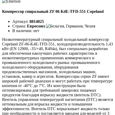
Компрессор спиральный ZF 06 K4E-TFD-551 Copeland
Артикул:
8814025
Страна:
Евросоюз
В наличии:
нет
Низкотемпературный спиральный холодильный компрессор
Copeland ZF-06-K4E-TFD-551, холодопроизводительность 1,43
кВт (EN 12900, -35/+40, R404a), был специально разработан
для обеспечения наилучших рабочих характеристик в
низкотемпературных применениях коммерческого и
промышленного холодильного рынка: промышленного
холодильного оборудования, оборудования
продовольственных магазинов, холодильных машин,
установок, камер и агрегатов. Компрессоры серии ZF имеют
широкий рабочий диапазон и могут работать при температуре
кипения от -40°C до 7°C. Их конструкция была
оптимизирована для требований заморозки пищевых
продуктов благодаря впрыску жидкости (вентиль DTC).
Вентиль управления температурой нагнетания (DTC) является
оптимальным для впрыска жидкости и повышения
эффективности. Вентиль DTC впрыскивает жидкость только
при необходимости и поставляется заводом для моделей от 3