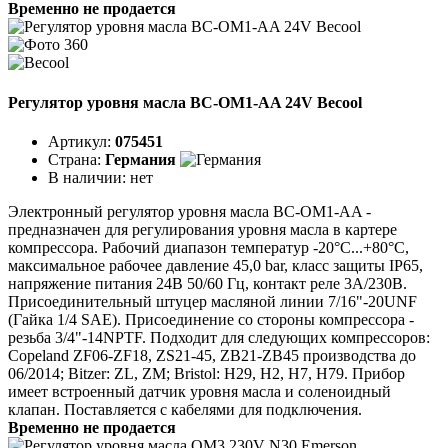
Временно не продается
Регулятор уровня масла BC-OM1-AA 24V Becool
Артикул:
075451
Страна:
Германия
В наличии:
нет
Электронный регулятор уровня масла BC-OM1-AA -
предназначен для регулирования уровня масла в картере
компрессора. Рабочий диапазон температур -20°C...+80°C,
максимальное рабочее давление 45,0 bar, класс защиты IP65,
напряжение питания 24В 50/60 Гц, контакт реле 3А/230В.
Присоединительный штуцер масляной линии 7/16"-20UNF
(Гайка 1/4 SAE). Присоединение со стороны компрессора -
резьба 3/4"-14NPTF. Подходит для следующих компрессоров:
Copeland ZF06-ZF18, ZS21-45, ZB21-ZB45 производства до
06/2014; Bitzer: ZL, ZM; Bristol: H29, H2, H7, H79. Прибор
имеет встроенный датчик уровня масла и соленоидный
клапан. Поставляется с кабелями для подключения.
Временно не продается