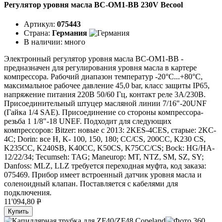
Регулятор уровня масла BC-OM1-BB 230V Becool
Артикул:
075443
Страна:
Германия
В наличии:
много
Электронный регулятор уровня масла BC-OM1-BB -
предназначен для регулирования уровня масла в картере
компрессора. Рабочий диапазон температур -20°C...+80°C,
максимальное рабочее давление 45,0 bar, класс защиты IP65,
напряжение питания 220В 50/60 Гц, контакт реле 3А/230В.
Присоединительный штуцер масляной линии 7/16"-20UNF
(Гайка 1/4 SAE). Присоединение со стороны компрессора-
резьба 1 1/8"-18 UNEF. Подходит для следующих
компрессоров: Bitzer: новые с 2013: 2KES-4CES, старые: 2KC-
4C; Dorin: все H, K- 100, 150, 180; CC/CS, 200CC, K230 CS,
K235CC, K240SB, K40CC, K50CS, K75CC/CS; Bock: HG/HA-
12/22/34; Tecumseh: TAG; Maneurop: MT, NTZ, SM, SZ, SY;
Danfoss: MLZ, LLZ требуется переходная муфта, код заказа:
075469. Прибор имеет встроенный датчик уровня масла и
соленоидный клапан. Поставляется с кабелями для
подключения.
11'094,80
P
Купить