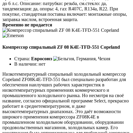
до 6 л.с. Описание: патрубки: резьба, см.стекло: да,
тандемизация: да, опоры: 4, газ: R407C, R134a, R22. При
покупке, стандартная поставка включает: монтажные опоры,
заправка маслом, встроенная защита.
Временно не продается
Компрессор спиральный ZF 08 K4E-TFD-551 Copeland
Страна:
Евросоюз
В наличии:
нет
Низкотемпературный спиральный холодильный компрессор
Copeland ZF08K4E-TFD-551 был специально разработан для
обеспечения наилучших рабочих характеристик в
низкотемпературных применениях коммерческого и
промышленного холодильного рынка. Но несмотря на своё
название, согласно официальной программе Select, прекрасно
работает в среднетемпературном, и даже
высокотемпературных диапазонах. Это даёт возможности
широкого применения компрессора ZF08K4E в
промышленном холодильном оборудовании, оборудовании
продовольственных магазинов, холодильных камер. Его
конструкция была оптимизирована для требований заморозки