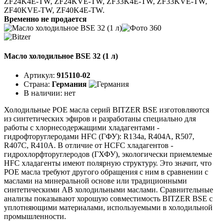
ZF24K4E-TW, ZF24KVE-TW, ZF33K4E-TW, ZF33KVE-TW,
ZF40KVE-TW, ZF40K4E-TW.
Временно не продается
Масло холодильное BSE 32 (1 л)
Артикул:
915110-02
Страна:
Германия
В наличии:
нет
Холодильные POE масла серий BITZER BSE изготовляются
из синтетических эфиров и разработаны специально для
работы с хлорнесодержащими хладагентами -
гидрофторуглеродами HFC (ГФУ): R134a, R404A, R507,
R407C, R410A. В отличие от HCFC хладагентов -
гидрохлорфторуглеродов (ГХФУ), экологически приемлемые
HFC хладагенты имеют полярную структуру. Это значит, что
POE масла требуют другого обращения с ним в сравнении с
маслами на минеральной основе или традиционными
синтетическими АВ холодильными маслами. Сравнительные
анализы показывают хорошую совместимость BITZER BSE с
уплотняющими материалами, используемыми в холодильной
промышленности.