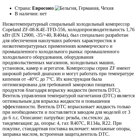
Страна:
Евросоюз
В наличии:
нет
Низкотемпературный спиральный холодильный компрессор
Copeland ZF-08-K4E-TFD-556, холодопроизводительность 1,76
кВт (EN 12900, -35/+40, R404a), был специально разработан
для обеспечения наилучших рабочих характеристик в
низкотемпературных применениях коммерческого и
промышленного холодильного рынка: промышленного
холодильного оборудования, оборудования
продовольственных магазинов, холодильных машин,
установок, камер и агрегатов. Компрессоры серии ZF имеют
широкий рабочий диапазон и могут работать при температуре
кипения от -40°C до 7°C. Их конструкция была
оптимизирована для требований заморозки пищевых
продуктов благодаря впрыску жидкости (вентиль DTC).
Вентиль управления температурой нагнетания (DTC) является
оптимальным для впрыска жидкости и повышения
эффективности. Вентиль DTC впрыскивает жидкость только
при необходимости и поставляется заводом для моделей от 3
до 6 л.с. Описание: патрубки: резьба, см.стекло: да,
тандемизация: да, опоры: 4, газ: R407C, R134a, R22. При
покупке, стандартная поставка включает: монтажные опоры,
заправка маслом, встроенная защита,вентиль DTC.