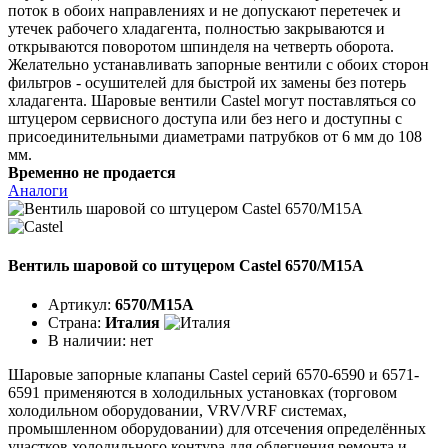
поток в обоих направлениях и не допускают перетечек и
утечек рабочего хладагента, полностью закрываются и
открываются поворотом шпинделя на четверть оборота.
Желательно устанавливать запорные вентили с обоих сторон
фильтров - осушителей для быстрой их замены без потерь
хладагента. Шаровые вентили Castel могут поставляться со
штуцером сервисного доступа или без него и доступны с
присоединительными диаметрами патрубков от 6 мм до 108
мм.
Временно не продается
Аналоги
Вентиль шаровой со штуцером Castel 6570/M15A
Артикул:
6570/M15A
Страна:
Италия
В наличии:
нет
Шаровые запорные клапаны Castel серий 6570-6590 и 6571-
6591 применяются в холодильных установках (торговом
холодильном оборудовании, VRV/VRF системах,
промышленном оборудовании) для отсечения определённых
участков холодильного контура для облегчения ремонта и