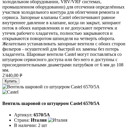
холодильном оборудовании, VRV/VRF системах,
промышленном оборудовании) для отсечения определённых
участков холодильного контура для облегчения ремонта и
сервиса. Запорные клапаны Castel обеспечивают равное
внутреннее давление в клапане, когда он закрыт, запирают
поток в обоих направлениях и не допускают перетечек и
утечек рабочего хладагента, полностью закрываются и
открываются поворотом шпинделя на четверть оборота.
Желательно устанавливать запорные вентили с обоих сторон
фильтров - осушителей для быстрой их замены без потерь
хладагента. Шаровые вентили Castel могут поставляться со
штуцером сервисного доступа или без него и доступны с
присоединительными диаметрами патрубков от 6 мм до 108
мм.
2'440,00
P
Купить
Вентиль шаровой со штуцером Castel 6570/5A
Артикул:
6570/5A
Страна:
Италия
В наличии:
2 шт