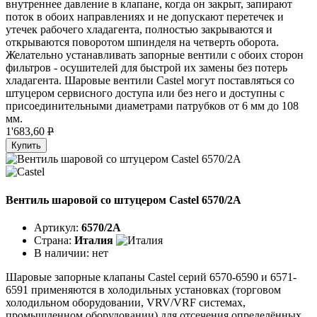
внутреннее давление в клапане, когда он закрыт, запирают
поток в обоих направлениях и не допускают перетечек и
утечек рабочего хладагента, полностью закрываются и
открываются поворотом шпинделя на четверть оборота.
Желательно устанавливать запорные вентили с обоих сторон
фильтров - осушителей для быстрой их замены без потерь
хладагента. Шаровые вентили Castel могут поставляться со
штуцером сервисного доступа или без него и доступны с
присоединительными диаметрами патрубков от 6 мм до 108
мм.
1'683,60
P
Купить
Вентиль шаровой со штуцером Castel 6570/2A
Артикул:
6570/2A
Страна:
Италия
В наличии:
нет
Шаровые запорные клапаны Castel серий 6570-6590 и 6571-
6591 применяются в холодильных установках (торговом
холодильном оборудовании, VRV/VRF системах,
промышленном оборудовании) для отсечения определённых