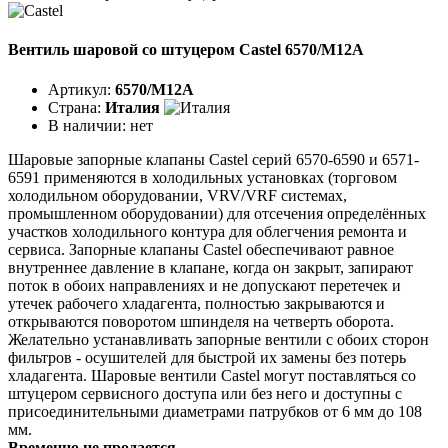
Вентиль шаровой со штуцером Castel 6570/M12A
Артикул:
6570/M12A
Страна:
Италия
В наличии:
нет
Шаровые запорные клапаны Castel серий 6570-6590 и 6571-
6591 применяются в холодильных установках (торговом
холодильном оборудовании, VRV/VRF системах,
промышленном оборудовании) для отсечения определённых
участков холодильного контура для облегчения ремонта и
сервиса. Запорные клапаны Castel обеспечивают равное
внутреннее давление в клапане, когда он закрыт, запирают
поток в обоих направлениях и не допускают перетечек и
утечек рабочего хладагента, полностью закрываются и
открываются поворотом шпинделя на четверть оборота.
Желательно устанавливать запорные вентили с обоих сторон
фильтров - осушителей для быстрой их замены без потерь
хладагента. Шаровые вентили Castel могут поставляться со
штуцером сервисного доступа или без него и доступны с
присоединительными диаметрами патрубков от 6 мм до 108
мм.
Временно не продается