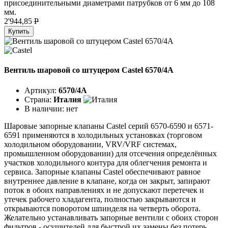
присоединительными диаметрами патрубков от 6 мм до 108
мм.
2'944,85
P
Купить
Вентиль шаровой со штуцером Castel 6570/4A
Артикул:
6570/4A
Страна:
Италия
В наличии:
нет
Шаровые запорные клапаны Castel серий 6570-6590 и 6571-
6591 применяются в холодильных установках (торговом
холодильном оборудовании, VRV/VRF системах,
промышленном оборудовании) для отсечения определённых
участков холодильного контура для облегчения ремонта и
сервиса. Запорные клапаны Castel обеспечивают равное
внутреннее давление в клапане, когда он закрыт, запирают
поток в обоих направлениях и не допускают перетечек и
утечек рабочего хладагента, полностью закрываются и
открываются поворотом шпинделя на четверть оборота.
Желательно устанавливать запорные вентили с обоих сторон
фильтров - осушителей для быстрой их замены без потерь