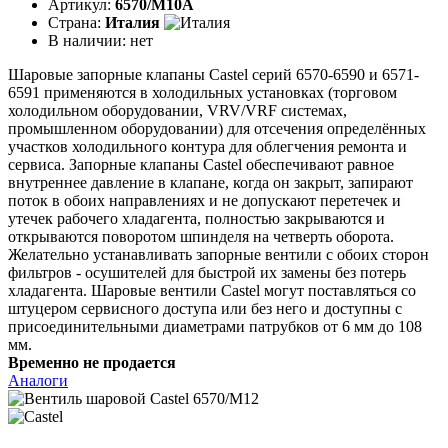
Артикул:
6570/M10A
Страна:
Италия
В наличии:
нет
Шаровые запорные клапаны Castel серий 6570-6590 и 6571-
6591 применяются в холодильных установках (торговом
холодильном оборудовании, VRV/VRF системах,
промышленном оборудовании) для отсечения определённых
участков холодильного контура для облегчения ремонта и
сервиса. Запорные клапаны Castel обеспечивают равное
внутреннее давление в клапане, когда он закрыт, запирают
поток в обоих направлениях и не допускают перетечек и
утечек рабочего хладагента, полностью закрываются и
открываются поворотом шпинделя на четверть оборота.
Желательно устанавливать запорные вентили с обоих сторон
фильтров - осушителей для быстрой их замены без потерь
хладагента. Шаровые вентили Castel могут поставляться со
штуцером сервисного доступа или без него и доступны с
присоединительными диаметрами патрубков от 6 мм до 108
мм.
Временно не продается
Аналоги