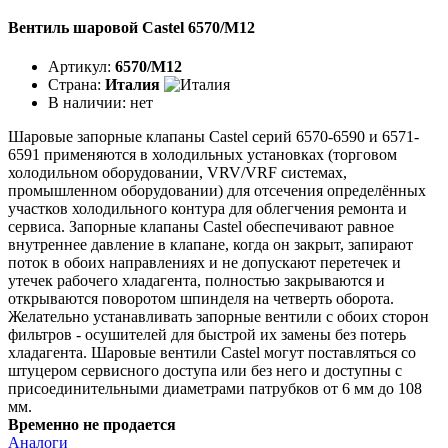
Вентиль шаровой Castel 6570/M12
Артикул:
6570/M12
Страна:
Италия
В наличии:
нет
Шаровые запорные клапаны Castel серий 6570-6590 и 6571-
6591 применяются в холодильных установках (торговом
холодильном оборудовании, VRV/VRF системах,
промышленном оборудовании) для отсечения определённых
участков холодильного контура для облегчения ремонта и
сервиса. Запорные клапаны Castel обеспечивают равное
внутреннее давление в клапане, когда он закрыт, запирают
поток в обоих направлениях и не допускают перетечек и
утечек рабочего хладагента, полностью закрываются и
открываются поворотом шпинделя на четверть оборота.
Желательно устанавливать запорные вентили с обоих сторон
фильтров - осушителей для быстрой их замены без потерь
хладагента. Шаровые вентили Castel могут поставляться со
штуцером сервисного доступа или без него и доступны с
присоединительными диаметрами патрубков от 6 мм до 108
мм.
Временно не продается
Аналоги