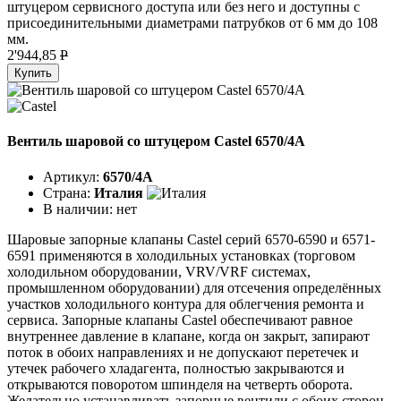
штуцером сервисного доступа или без него и доступны с
присоединительными диаметрами патрубков от 6 мм до 108
мм.
2'944,85
P
Купить
Вентиль шаровой со штуцером Castel 6570/4A
Артикул:
6570/4A
Страна:
Италия
В наличии:
нет
Шаровые запорные клапаны Castel серий 6570-6590 и 6571-
6591 применяются в холодильных установках (торговом
холодильном оборудовании, VRV/VRF системах,
промышленном оборудовании) для отсечения определённых
участков холодильного контура для облегчения ремонта и
сервиса. Запорные клапаны Castel обеспечивают равное
внутреннее давление в клапане, когда он закрыт, запирают
поток в обоих направлениях и не допускают перетечек и
утечек рабочего хладагента, полностью закрываются и
открываются поворотом шпинделя на четверть оборота.
Желательно устанавливать запорные вентили с обоих сторон