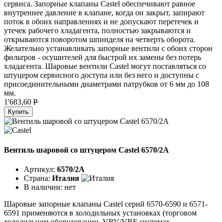
сервиса. Запорные клапаны Castel обеспечивают равное
внутреннее давление в клапане, когда он закрыт, запирают
поток в обоих направлениях и не допускают перетечек и
утечек рабочего хладагента, полностью закрываются и
открываются поворотом шпинделя на четверть оборота.
Желательно устанавливать запорные вентили с обоих сторон
фильтров - осушителей для быстрой их замены без потерь
хладагента. Шаровые вентили Castel могут поставляться со
штуцером сервисного доступа или без него и доступны с
присоединительными диаметрами патрубков от 6 мм до 108
мм.
1'683,60
P
Купить
Вентиль шаровой со штуцером Castel 6570/2A
Артикул:
6570/2A
Страна:
Италия
В наличии:
нет
Шаровые запорные клапаны Castel серий 6570-6590 и 6571-
6591 применяются в холодильных установках (торговом
холодильном оборудовании, VRV/VRF системах,