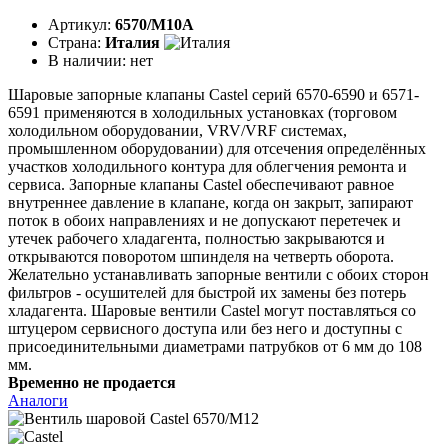
Артикул:
6570/M10A
Страна:
Италия
В наличии:
нет
Шаровые запорные клапаны Castel серий 6570-6590 и 6571-
6591 применяются в холодильных установках (торговом
холодильном оборудовании, VRV/VRF системах,
промышленном оборудовании) для отсечения определённых
участков холодильного контура для облегчения ремонта и
сервиса. Запорные клапаны Castel обеспечивают равное
внутреннее давление в клапане, когда он закрыт, запирают
поток в обоих направлениях и не допускают перетечек и
утечек рабочего хладагента, полностью закрываются и
открываются поворотом шпинделя на четверть оборота.
Желательно устанавливать запорные вентили с обоих сторон
фильтров - осушителей для быстрой их замены без потерь
хладагента. Шаровые вентили Castel могут поставляться со
штуцером сервисного доступа или без него и доступны с
присоединительными диаметрами патрубков от 6 мм до 108
мм.
Временно не продается
Аналоги