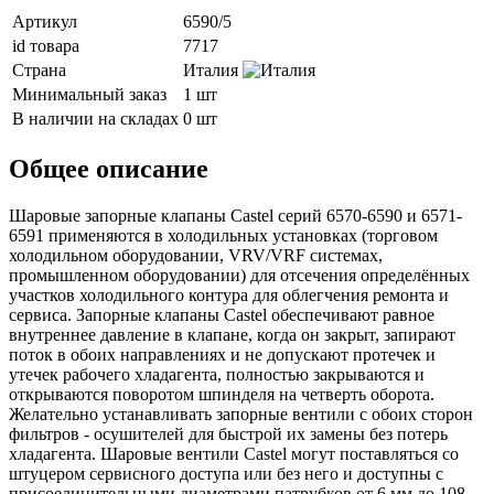
Артикул
6590/5
id товара
7717
Страна
Италия
Минимальный заказ
1 шт
В наличии на складах
0 шт
Общее описание
Шаровые запорные клапаны Castel серий 6570-6590 и 6571-
6591 применяются в холодильных установках (торговом
холодильном оборудовании, VRV/VRF системах,
промышленном оборудовании) для отсечения определённых
участков холодильного контура для облегчения ремонта и
сервиса. Запорные клапаны Castel обеспечивают равное
внутреннее давление в клапане, когда он закрыт, запирают
поток в обоих направлениях и не допускают протечек и
утечек рабочего хладагента, полностью закрываются и
открываются поворотом шпинделя на четверть оборота.
Желательно устанавливать запорные вентили с обоих сторон
фильтров - осушителей для быстрой их замены без потерь
хладагента. Шаровые вентили Castel могут поставляться со
штуцером сервисного доступа или без него и доступны с
присоединительными диаметрами патрубков от 6 мм до 108