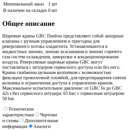
Минимальный заказ
1 шт
В наличии на складах
0 шт
Общее описание
Шаровые краны GBC Danfoss представляют собой запорные
клапаны с ручным управлением и пригодны для
реверсивного потока хладагента. Устанавливаются в
жидкостных линиях, линиях всасывания и линиях горячего
газа систем охлаждения, заморозки и кондиционирования
воздуха. Реверсивные шаровые краны GBC могут
поставляться с штуцером сервисного доступа или без него.
Краны снабжены цельным колпачком с возможностью
фиксации проволочной пломбой, для предотвращения снятия
колпачка и ограничения доступа к управлению краном.
Максимальное испытательное давление: от GBC 6s до GBC
42s с/без сервисного штуцера: 65 bar; с сервисным штуцером:
50 bar.
Технические
характеристики
Чертежи
и схемы
Дополнительная
информация
Аналоги