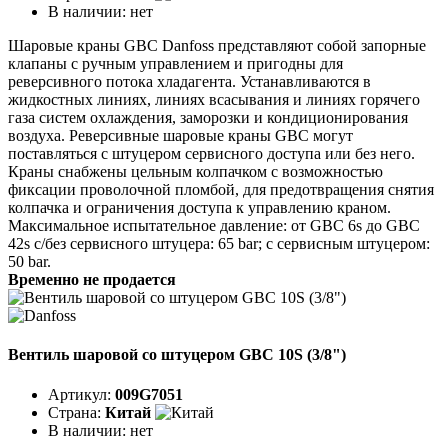
В наличии:
нет
Шаровые краны GBC Danfoss представляют собой запорные
клапаны с ручным управлением и пригодны для
реверсивного потока хладагента. Устанавливаются в
жидкостных линиях, линиях всасывания и линиях горячего
газа систем охлаждения, заморозки и кондиционирования
воздуха. Реверсивные шаровые краны GBC могут
поставляться с штуцером сервисного доступа или без него.
Краны снабжены цельным колпачком с возможностью
фиксации проволочной пломбой, для предотвращения снятия
колпачка и ограничения доступа к управлению краном.
Максимальное испытательное давление: от GBC 6s до GBC
42s с/без сервисного штуцера: 65 bar; с сервисным штуцером:
50 bar.
Временно не продается
Вентиль шаровой со штуцером GBC 10S (3/8")
Артикул:
009G7051
Страна:
Китай
В наличии:
нет