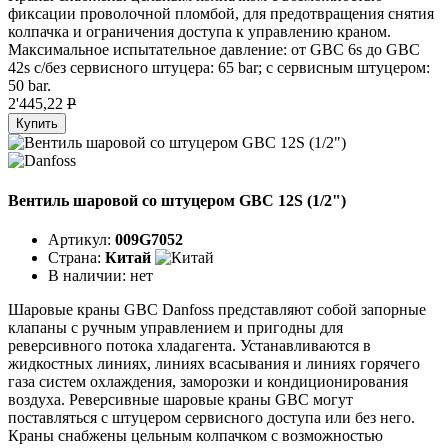
фиксации проволочной пломбой, для предотвращения снятия
колпачка и ограничения доступа к управлению краном.
Максимальное испытательное давление: от GBC 6s до GBC
42s с/без сервисного штуцера: 65 bar; с сервисным штуцером:
50 bar.
2'445,22
P
Купить
Вентиль шаровой со штуцером GBC 12S (1/2")
Артикул:
009G7052
Страна:
Китай
В наличии:
нет
Шаровые краны GBC Danfoss представляют собой запорные
клапаны с ручным управлением и пригодны для
реверсивного потока хладагента. Устанавливаются в
жидкостных линиях, линиях всасывания и линиях горячего
газа систем охлаждения, заморозки и кондиционирования
воздуха. Реверсивные шаровые краны GBC могут
поставляться с штуцером сервисного доступа или без него.
Краны снабжены цельным колпачком с возможностью