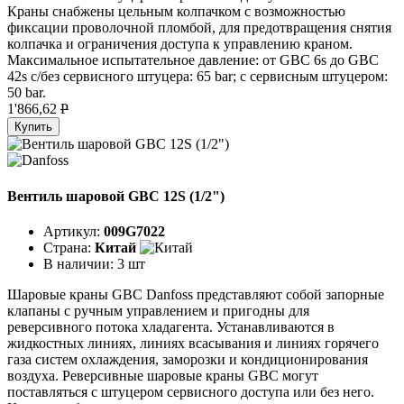
Краны снабжены цельным колпачком с возможностью
фиксации проволочной пломбой, для предотвращения снятия
колпачка и ограничения доступа к управлению краном.
Максимальное испытательное давление: от GBC 6s до GBC
42s с/без сервисного штуцера: 65 bar; с сервисным штуцером:
50 bar.
1'866,62
P
Купить
Вентиль шаровой GBC 12S (1/2")
Артикул:
009G7022
Страна:
Китай
В наличии:
3 шт
Шаровые краны GBC Danfoss представляют собой запорные
клапаны с ручным управлением и пригодны для
реверсивного потока хладагента. Устанавливаются в
жидкостных линиях, линиях всасывания и линиях горячего
газа систем охлаждения, заморозки и кондиционирования
воздуха. Реверсивные шаровые краны GBC могут
поставляться с штуцером сервисного доступа или без него.