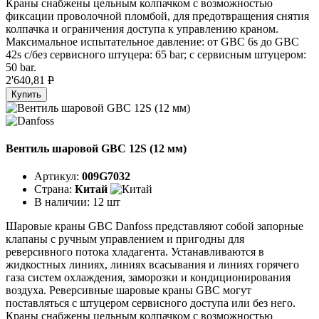
Краны снабжены цельным колпачком с возможностью
фиксации проволочной пломбой, для предотвращения снятия
колпачка и ограничения доступа к управлению краном.
Максимальное испытательное давление: от GBC 6s до GBC
42s с/без сервисного штуцера: 65 bar; с сервисным штуцером:
50 bar.
2'640,81
P
Купить
Вентиль шаровой GBC 12S (12 мм)
Артикул:
009G7032
Страна:
Китай
В наличии:
12 шт
Шаровые краны GBC Danfoss представляют собой запорные
клапаны с ручным управлением и пригодны для
реверсивного потока хладагента. Устанавливаются в
жидкостных линиях, линиях всасывания и линиях горячего
газа систем охлаждения, заморозки и кондиционирования
воздуха. Реверсивные шаровые краны GBC могут
поставляться с штуцером сервисного доступа или без него.
Краны снабжены цельным колпачком с возможностью