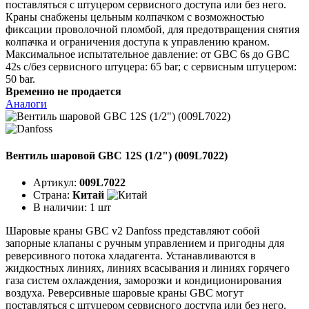
поставляться с штуцером сервисного доступа или без него.
Краны снабжены цельным колпачком с возможностью
фиксации проволочной пломбой, для предотвращения снятия
колпачка и ограничения доступа к управлению краном.
Максимальное испытательное давление: от GBC 6s до GBC
42s с/без сервисного штуцера: 65 bar; с сервисным штуцером:
50 bar.
Временно не продается
Аналоги
Вентиль шаровой GBC 12S (1/2") (009L7022)
Артикул:
009L7022
Страна:
Китай
В наличии:
1 шт
Шаровые краны GBC v2 Danfoss представляют собой
запорные клапаны с ручным управлением и пригодны для
реверсивного потока хладагента. Устанавливаются в
жидкостных линиях, линиях всасывания и линиях горячего
газа систем охлаждения, заморозки и кондиционирования
воздуха. Реверсивные шаровые краны GBC могут
поставляться с штуцером сервисного доступа или без него.