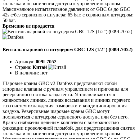
колпачка и ограничения доступа к управлению краном.
Максимальное испытательное давление: от GBC 6s до GBC
42s с/без сервисного штуцера: 65 bar; с сервисным штуцером:
50 bar.
Временно не продается
Вентиль шаровой со штуцером GBC 12S (1/2") (009L7052)
Артикул:
009L7052
Страна:
Китай
В наличии:
нет
Шаровые краны GBC v2 Danfoss представляют собой
запорные клапаны с ручным управлением и пригодны для
реверсивного потока хладагента. Устанавливаются в
жидкостных линиях, линиях всасывания и линиях горячего
газа систем охлаждения, заморозки и кондиционирования
воздуха. Реверсивные шаровые краны GBC могут
поставляться с штуцером сервисного доступа или без него.
Краны снабжены цельным колпачком с возможностью
фиксации проволочной пломбой, для предотвращения снятия
колпачка и ограничения доступа к управлению краном.