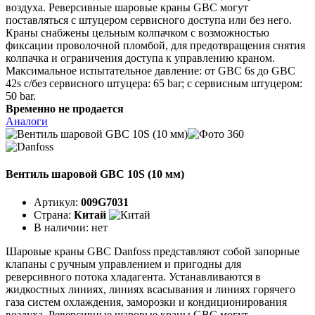
воздуха. Реверсивные шаровые краны GBC могут
поставляться с штуцером сервисного доступа или без него.
Краны снабжены цельным колпачком с возможностью
фиксации проволочной пломбой, для предотвращения снятия
колпачка и ограничения доступа к управлению краном.
Максимальное испытательное давление: от GBC 6s до GBC
42s с/без сервисного штуцера: 65 bar; с сервисным штуцером:
50 bar.
Временно не продается
Аналоги
Вентиль шаровой GBC 10S (10 мм)
Артикул:
009G7031
Страна:
Китай
В наличии:
нет
Шаровые краны GBC Danfoss представляют собой запорные
клапаны с ручным управлением и пригодны для
реверсивного потока хладагента. Устанавливаются в
жидкостных линиях, линиях всасывания и линиях горячего
газа систем охлаждения, заморозки и кондиционирования
воздуха. Реверсивные шаровые краны GBC могут