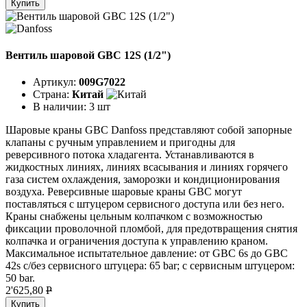
Купить
Вентиль шаровой GBC 12S (1/2")
Артикул:
009G7022
Страна:
Китай
В наличии:
3 шт
Шаровые краны GBC Danfoss представляют собой запорные
клапаны с ручным управлением и пригодны для
реверсивного потока хладагента. Устанавливаются в
жидкостных линиях, линиях всасывания и линиях горячего
газа систем охлаждения, заморозки и кондиционирования
воздуха. Реверсивные шаровые краны GBC могут
поставляться с штуцером сервисного доступа или без него.
Краны снабжены цельным колпачком с возможностью
фиксации проволочной пломбой, для предотвращения снятия
колпачка и ограничения доступа к управлению краном.
Максимальное испытательное давление: от GBC 6s до GBC
42s с/без сервисного штуцера: 65 bar; с сервисным штуцером:
50 bar.
2'625,80
P
Купить