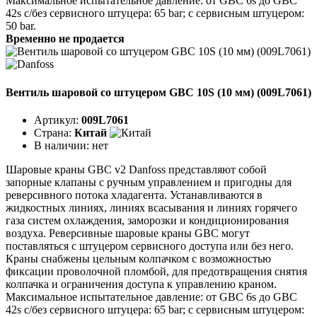
Максимальное испытательное давление: от GBC 6s до GBC
42s с/без сервисного штуцера: 65 bar; с сервисным штуцером:
50 bar.
Временно не продается
Вентиль шаровой со штуцером GBC 10S (10 мм) (009L7061)
Артикул:
009L7061
Страна:
Китай
В наличии:
нет
Шаровые краны GBC v2 Danfoss представляют собой
запорные клапаны с ручным управлением и пригодны для
реверсивного потока хладагента. Устанавливаются в
жидкостных линиях, линиях всасывания и линиях горячего
газа систем охлаждения, заморозки и кондиционирования
воздуха. Реверсивные шаровые краны GBC могут
поставляться с штуцером сервисного доступа или без него.
Краны снабжены цельным колпачком с возможностью
фиксации проволочной пломбой, для предотвращения снятия
колпачка и ограничения доступа к управлению краном.
Максимальное испытательное давление: от GBC 6s до GBC
42s с/без сервисного штуцера: 65 bar; с сервисным штуцером: