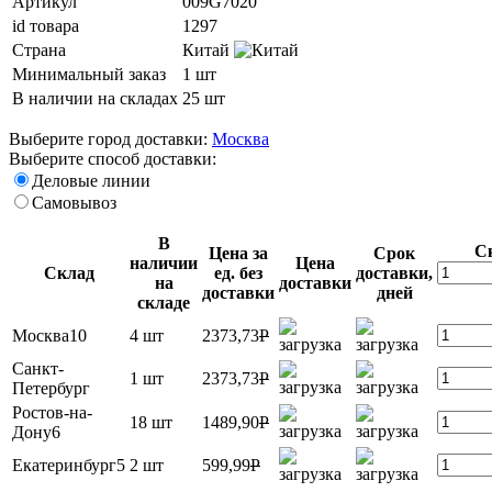
Артикул
009G7020
id товара
1297
Страна
Китай
Минимальный заказ
1 шт
В наличии на складах
25 шт
Выберите город доставки:
Москва
Выберите способ доставки:
Деловые линии
Самовывоз
В
С
Цена за
Срок
наличии
Цена
Склад
ед. без
доставки,
на
доставки
доставки
дней
складе
Москва10
4 шт
2373,73
P
Санкт-
1 шт
2373,73
P
Петербург
Ростов-на-
18 шт
1489,90
P
Дону6
Екатеринбург5
2 шт
599,99
P