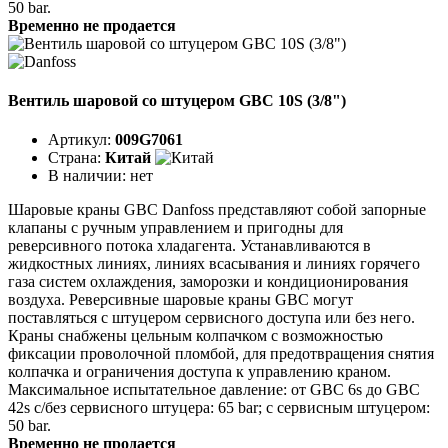
50 bar.
Временно не продается
Вентиль шаровой со штуцером GBC 10S (3/8")
Артикул:
009G7061
Страна:
Китай
В наличии:
нет
Шаровые краны GBC Danfoss представляют собой запорные
клапаны с ручным управлением и пригодны для
реверсивного потока хладагента. Устанавливаются в
жидкостных линиях, линиях всасывания и линиях горячего
газа систем охлаждения, заморозки и кондиционирования
воздуха. Реверсивные шаровые краны GBC могут
поставляться с штуцером сервисного доступа или без него.
Краны снабжены цельным колпачком с возможностью
фиксации проволочной пломбой, для предотвращения снятия
колпачка и ограничения доступа к управлению краном.
Максимальное испытательное давление: от GBC 6s до GBC
42s с/без сервисного штуцера: 65 bar; с сервисным штуцером:
50 bar.
Временно не продается