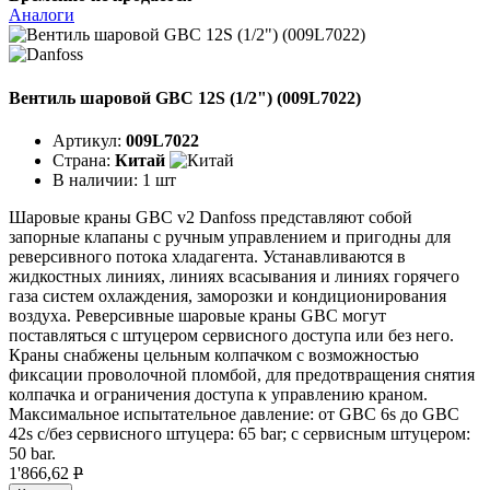
Аналоги
Вентиль шаровой GBC 12S (1/2") (009L7022)
Артикул:
009L7022
Страна:
Китай
В наличии:
1 шт
Шаровые краны GBC v2 Danfoss представляют собой
запорные клапаны с ручным управлением и пригодны для
реверсивного потока хладагента. Устанавливаются в
жидкостных линиях, линиях всасывания и линиях горячего
газа систем охлаждения, заморозки и кондиционирования
воздуха. Реверсивные шаровые краны GBC могут
поставляться с штуцером сервисного доступа или без него.
Краны снабжены цельным колпачком с возможностью
фиксации проволочной пломбой, для предотвращения снятия
колпачка и ограничения доступа к управлению краном.
Максимальное испытательное давление: от GBC 6s до GBC
42s с/без сервисного штуцера: 65 bar; с сервисным штуцером:
50 bar.
1'866,62
P