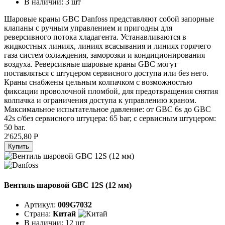
В наличии:
3 шт
Шаровые краны GBC Danfoss представляют собой запорные
клапаны с ручным управлением и пригодны для
реверсивного потока хладагента. Устанавливаются в
жидкостных линиях, линиях всасывания и линиях горячего
газа систем охлаждения, заморозки и кондиционирования
воздуха. Реверсивные шаровые краны GBC могут
поставляться с штуцером сервисного доступа или без него.
Краны снабжены цельным колпачком с возможностью
фиксации проволочной пломбой, для предотвращения снятия
колпачка и ограничения доступа к управлению краном.
Максимальное испытательное давление: от GBC 6s до GBC
42s с/без сервисного штуцера: 65 bar; с сервисным штуцером:
50 bar.
2'625,80
P
Купить
Вентиль шаровой GBC 12S (12 мм)
Артикул:
009G7032
Страна:
Китай
В наличии:
12 шт