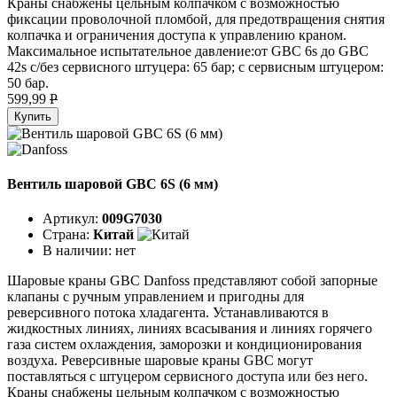
Краны снабжены цельным колпачком с возможностью
фиксации проволочной пломбой, для предотвращения снятия
колпачка и ограничения доступа к управлению краном.
Максимальное испытательное давление:от GBC 6s до GBC
42s с/без сервисного штуцера: 65 бар; с сервисным штуцером:
50 бар.
599,99
P
Купить
Вентиль шаровой GBC 6S (6 мм)
Артикул:
009G7030
Страна:
Китай
В наличии:
нет
Шаровые краны GBC Danfoss представляют собой запорные
клапаны с ручным управлением и пригодны для
реверсивного потока хладагента. Устанавливаются в
жидкостных линиях, линиях всасывания и линиях горячего
газа систем охлаждения, заморозки и кондиционирования
воздуха. Реверсивные шаровые краны GBC могут
поставляться с штуцером сервисного доступа или без него.
Краны снабжены цельным колпачком с возможностью