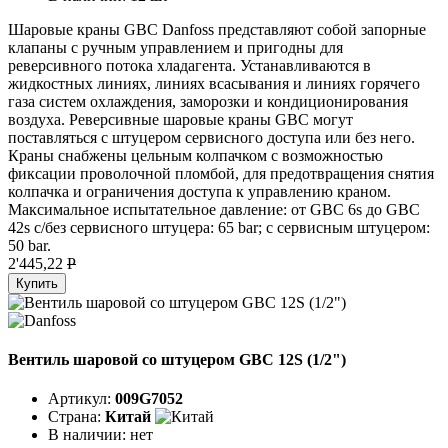
Шаровые краны GBC Danfoss представляют собой запорные
клапаны с ручным управлением и пригодны для
реверсивного потока хладагента. Устанавливаются в
жидкостных линиях, линиях всасывания и линиях горячего
газа систем охлаждения, заморозки и кондиционирования
воздуха. Реверсивные шаровые краны GBC могут
поставляться с штуцером сервисного доступа или без него.
Краны снабжены цельным колпачком с возможностью
фиксации проволочной пломбой, для предотвращения снятия
колпачка и ограничения доступа к управлению краном.
Максимальное испытательное давление: от GBC 6s до GBC
42s с/без сервисного штуцера: 65 bar; с сервисным штуцером:
50 bar.
2'445,22
P
Купить
Вентиль шаровой со штуцером GBC 12S (1/2")
Артикул:
009G7052
Страна:
Китай
В наличии:
нет