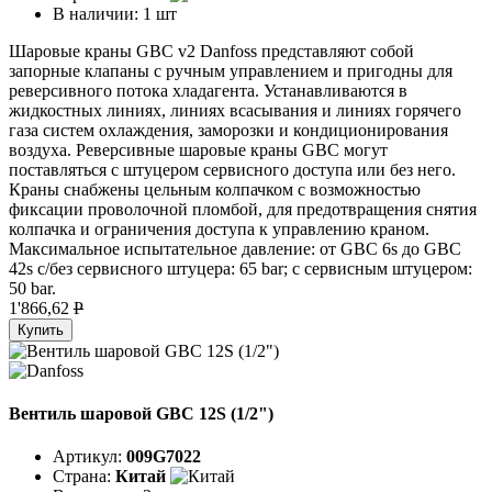
В наличии:
1 шт
Шаровые краны GBC v2 Danfoss представляют собой
запорные клапаны с ручным управлением и пригодны для
реверсивного потока хладагента. Устанавливаются в
жидкостных линиях, линиях всасывания и линиях горячего
газа систем охлаждения, заморозки и кондиционирования
воздуха. Реверсивные шаровые краны GBC могут
поставляться с штуцером сервисного доступа или без него.
Краны снабжены цельным колпачком с возможностью
фиксации проволочной пломбой, для предотвращения снятия
колпачка и ограничения доступа к управлению краном.
Максимальное испытательное давление: от GBC 6s до GBC
42s с/без сервисного штуцера: 65 bar; с сервисным штуцером:
50 bar.
1'866,62
P
Купить
Вентиль шаровой GBC 12S (1/2")
Артикул:
009G7022
Страна:
Китай