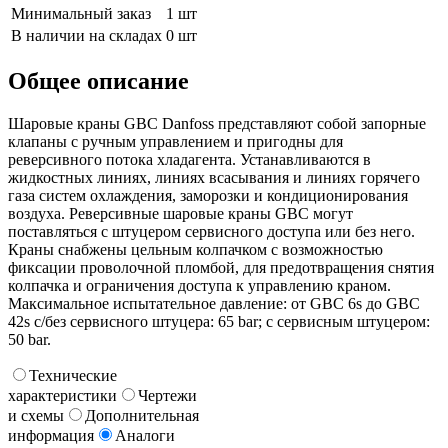
Минимальный заказ
1 шт
В наличии на складах
0 шт
Общее описание
Шаровые краны GBC Danfoss представляют собой запорные
клапаны с ручным управлением и пригодны для
реверсивного потока хладагента. Устанавливаются в
жидкостных линиях, линиях всасывания и линиях горячего
газа систем охлаждения, заморозки и кондиционирования
воздуха. Реверсивные шаровые краны GBC могут
поставляться с штуцером сервисного доступа или без него.
Краны снабжены цельным колпачком с возможностью
фиксации проволочной пломбой, для предотвращения снятия
колпачка и ограничения доступа к управлению краном.
Максимальное испытательное давление: от GBC 6s до GBC
42s с/без сервисного штуцера: 65 bar; с сервисным штуцером:
50 bar.
Технические
характеристики
Чертежи
и схемы
Дополнительная
информация
Аналоги