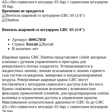
42s с/без сервисного штуцера: 65 бар; с сервисным штуцером:
50 бар.
Временно не продается
Вентиль шаровой со штуцером GBC 6S (1/4")
Артикул:
009G7050
Страна:
Китай
В наличии:
нет
Шаровые краны GBC Danfoss представляют собой запорные
клапаны с ручным управлением и пригодны для
реверсивного потока хладагента. Устанавливаются в
жидкостных линиях, линиях всасывания и линиях горячего
газа систем охлаждения, заморозки и кондиционирования
воздуха. Реверсивные шаровые краны GBC могут
поставляться с штуцером сервисного доступа или без него.
Краны снабжены цельным колпачком с возможностью
фиксации проволочной пломбой, для предотвращения снятия
колпачка и ограничения доступа к управлению краном.
Максимальное испытательное давление:от GBC 6s до GBC
42s с/без сервисного штуцера: 65 бар; с сервисным штуцером:
50 бар.