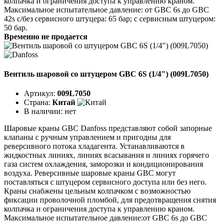
колпачка и ограничения доступа к управлению краном.
Максимальное испытательное давление: от GBC 6s до GBC
42s с/без сервисного штуцера: 65 бар; с сервисным штуцером:
50 бар.
Временно не продается
Вентиль шаровой со штуцером GBC 6S (1/4") (009L7050)
Артикул:
009L7050
Страна:
Китай
В наличии:
нет
Шаровые краны GBC Danfoss представляют собой запорные
клапаны с ручным управлением и пригодны для
реверсивного потока хладагента. Устанавливаются в
жидкостных линиях, линиях всасывания и линиях горячего
газа систем охлаждения, заморозки и кондиционирования
воздуха. Реверсивные шаровые краны GBC могут
поставляться с штуцером сервисного доступа или без него.
Краны снабжены цельным колпачком с возможностью
фиксации проволочной пломбой, для предотвращения снятия
колпачка и ограничения доступа к управлению краном.
Максимальное испытательное давление:от GBC 6s до GBC