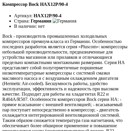
Компрессор Bock HAX12P/90-4
Артикул:
HAX12P/90-4
Страна:
Германия
В наличии:
нет
Bock - производитель промышленных холодильных
компрессоров премиум-класса из Германии. Особенностью
последних разработок является серия «Pluscom»: компрессоры
небольшой производительности, предназначенные для
устройства магазинов или прилавков и отличающиеся
предельно компактными монтажными размерами. Серия HA
представляет собой полугерметичные поршневые
низкотемпературные компрессоры с системой смазки
масляного насоса и с воздушным охлаждением двигателя
(Hermetic Air-cooled). Бесшумность работы, удобство
эксплуатации, эффективность и надежность при высоком
качестве. Подходит для работы на хладагентах R22 и
R404A/R507. Особенности компрессоров Bock серии НА: -
прямое всасывание с внешней вентиляцией; - всасываемый
пар поступает непосредственно в компрессор; - двигатель
охлаждается интегрированной вентиляционной системой.
Таким образом снижается температура газа нагнетания, что
обеспечивает более обширное применение и повышение
производительности (низкотемпературный режим- R22,