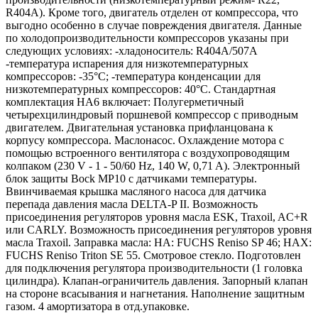
R404A). Кроме того, двигатель отделен от компрессора, что
выгодно особенно в случае повреждения двигателя. Данные
по холодопроизводительности компрессоров указаны при
следующих условиях: -хладоноситель: R404A/507A
-температура испарения для низкотемпературных
компрессоров: -35°C; -температура конденсации для
низкотемпературных компрессоров: 40°C. Стандартная
комплектация HA6 включает: Полугерметичный
четырехцилиндровый поршневой компрессор с приводным
двигателем. Двигательная установка прифланцована к
корпусу компрессора. Маслонасос. Охлаждение мотора с
помощью встроенного вентилятора с воздухопроводящим
колпаком (230 V - 1 - 50/60 Hz, 140 W, 0,71 A). Электронный
блок защиты Bock MP10 с датчиками температуры.
Ввинчиваемая крышка масляного насоса для датчика
перепада давления масла DELTA-P II. Возможность
присоединения регуляторов уровня масла ESK, Traxoil, AC+R
или CARLY. Возможность присоединения регуляторов уровня
масла Traxoil. Заправка масла: HA: FUCHS Reniso SP 46; HAX:
FUCHS Reniso Triton SE 55. Смотровое стекло. Подготовлен
для подключения регулятора производительности (1 головка
цилиндра). Клапан-ограничитель давления. Запорный клапан
на стороне всасывания и нагнетания. Наполнение защитным
газом. 4 амортизатора в отд.упаковке.