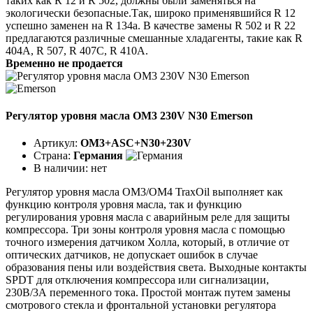
таких как R 12 и R 502, должны были заменяться на
экологически безопасные.Так, широко применявшийся R 12
успешно заменен на R 134a. В качестве замены R 502 и R 22
предлагаются различные смешанные хладагенты, такие как R
404A, R 507, R 407C, R 410A.
Временно не продается
Регулятор уровня масла OM3 230V N30 Emerson
Артикул:
OM3+ASC+N30+230V
Страна:
Германия
В наличии:
нет
Регулятор уровня масла ОМ3/ОМ4 TraxOil выполняет как
функцию контроля уровня масла, так и функцию
регулирования уровня масла с аварийным реле для защиты
компрессора. Три зоны контроля уровня масла с помощью
точного измерения датчиком Холла, который, в отличие от
оптических датчиков, не допускает ошибок в случае
образования пены или воздействия света. Выходные контакты
SPDT для отключения компрессора или сигнализации,
230В/3А переменного тока. Простой монтаж путем замены
смотрового стекла и фронтальной установки регулятора