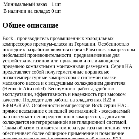
Минимальный заказ
1 шт
В наличии на складах
0 шт
Общее описание
Bock - производитель промышленных холодильных
компрессоров премиум-класса из Германии. Особенностью
последних разработок является серия «Pluscom»: компрессоры
небольшой производительности, предназначенные для
устройства магазинов или прилавков и отличающиеся
предельно компактными монтажными размерами. Серия HA
представляет собой полугерметичные поршневые
низкотемпературные компрессоры с системой смазки
масляного насоса и с воздушным охлаждением двигателя
(Hermetic Air-cooled). Бесшумность работы, удобство
эксплуатации, эффективность и надежность при высоком
качестве. Подходит для работы на хладагентах R22 и
R404A/R507. Особенности компрессоров Bock серии НА: -
прямое всасывание с внешней вентиляцией; - всасываемый
пар поступает непосредственно в компрессор; - двигатель
охлаждается интегрированной вентиляционной системой.
Таким образом снижается температура газа нагнетания, что
обеспечивает более обширное применение и повышение
производительности (низкотемпературный режим- R22,