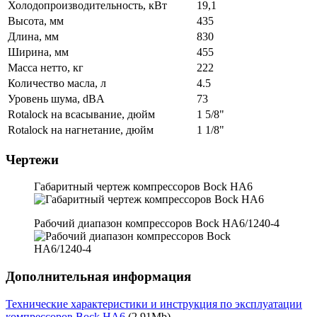
Холодопроизводительность, кВт
19,1
Высота, мм
435
Длина, мм
830
Ширина, мм
455
Масса нетто, кг
222
Количество масла, л
4.5
Уровень шума, dBA
73
Rotalock на всасывание, дюйм
1 5/8"
Rotalock на нагнетание, дюйм
1 1/8"
Чертежи
Габаритный чертеж компрессоров Bock HA6
Рабочий диапазон компрессоров Bock HA6/1240-4
Дополнительная информация
Технические характеристики и инструкция по эксплуатации
компрессоров Bock HA6
(2.91Mb)