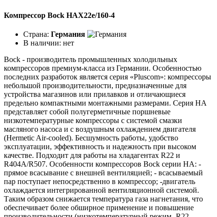
Компрессор Bock HAX22e/160-4
Страна:
Германия
В наличии:
нет
Bock - производитель промышленных холодильных
компрессоров премиум-класса из Германии. Особенностью
последних разработок является серия «Pluscom»: компрессоры
небольшой производительности, предназначенные для
устройства магазинов или прилавков и отличающиеся
предельно компактными монтажными размерами. Серия HA
представляет собой полугерметичные поршневые
низкотемпературные компрессоры с системой смазки
масляного насоса и с воздушным охлаждением двигателя
(Hermetic Air-cooled). Бесшумность работы, удобство
эксплуатации, эффективность и надежность при высоком
качестве. Подходит для работы на хладагентах R22 и
R404A/R507. Особенности компрессоров Bock серии НА: -
прямое всасывание с внешней вентиляцией; - всасываемый
пар поступает непосредственно в компрессор; -двигатель
охлаждается интегрированной вентиляционной системой.
Таким образом снижается температура газа нагнетания, что
обеспечивает более обширное применение и повышение
производительности (низкотемпературный режим- R22,