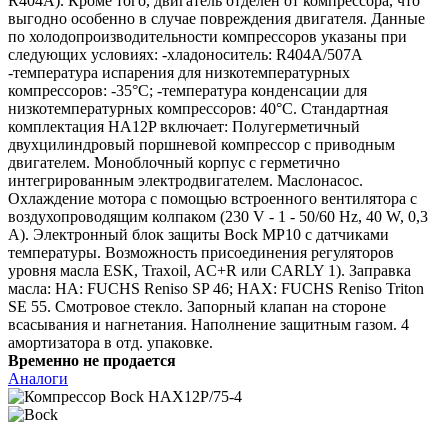
R404A). Кроме того, двигатель отделен от компрессора, что
выгодно особенно в случае повреждения двигателя. Данные
по холодопроизводительности компрессоров указаны при
следующих условиях: -хладоноситель: R404A/507A
-температура испарения для низкотемпературных
компрессоров: -35°C; -температура конденсации для
низкотемпературных компрессоров: 40°C. Стандартная
комплектация HA12P включает: Полугерметичный
двухцилиндровый поршневой компрессор с приводным
двигателем. Моноблочный корпус с герметично
интегрированным электродвигателем. Маслонасос.
Охлаждение мотора с помощью встроенного вентилятора с
воздухопроводящим колпаком (230 V - 1 - 50/60 Hz, 40 W, 0,3
A). Электронный блок защиты Bock MP10 с датчиками
температуры. Возможность присоединения регуляторов
уровня масла ESK, Traxoil, AC+R или CARLY 1). Заправка
масла: HA: FUCHS Reniso SP 46; HAX: FUCHS Reniso Triton
SE 55. Смотровое стекло. Запорный клапан на стороне
всасывания и нагнетания. Наполнение защитным газом. 4
амортизатора в отд. упаковке.
Временно не продается
Аналоги