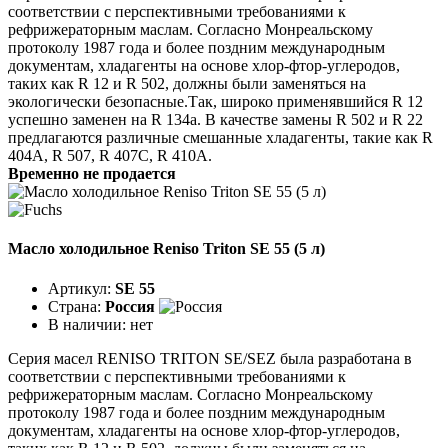
соответствии с перспективными требованиями к
рефрижераторным маслам. Согласно Монреальскому
протоколу 1987 года и более поздним международным
документам, хладагенты на основе хлор-фтор-углеродов,
таких как R 12 и R 502, должны были заменяться на
экологически безопасные.Так, широко применявшийся R 12
успешно заменен на R 134a. В качестве замены R 502 и R 22
предлагаются различные смешанные хладагенты, такие как R
404A, R 507, R 407C, R 410A.
Временно не продается
Масло холодильное Reniso Triton SE 55 (5 л)
Артикул:
SE 55
Страна:
Россия
В наличии:
нет
Серия масел RENISO TRITON SE/SEZ была разработана в
соответствии с перспективными требованиями к
рефрижераторным маслам. Согласно Монреальскому
протоколу 1987 года и более поздним международным
документам, хладагенты на основе хлор-фтор-углеродов,