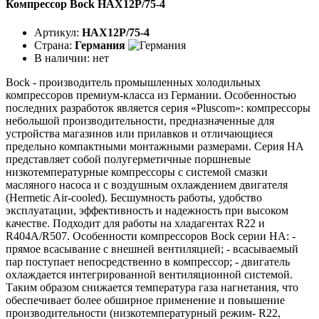
Компрессор Bock HAX12P/75-4
Артикул:
HAX12P/75-4
Страна:
Германия
В наличии:
нет
Bock - производитель промышленных холодильных
компрессоров премиум-класса из Германии. Особенностью
последних разработок является серия «Pluscom»: компрессоры
небольшой производительности, предназначенные для
устройства магазинов или прилавков и отличающиеся
предельно компактными монтажными размерами. Серия HA
представляет собой полугерметичные поршневые
низкотемпературные компрессоры с системой смазки
масляного насоса и с воздушным охлаждением двигателя
(Hermetic Air-cooled). Бесшумность работы, удобство
эксплуатации, эффективность и надежность при высоком
качестве. Подходит для работы на хладагентах R22 и
R404A/R507. Особенности компрессоров Bock серии НА: -
прямое всасывание с внешней вентиляцией; - всасываемый
пар поступает непосредственно в компрессор; - двигатель
охлаждается интегрированной вентиляционной системой.
Таким образом снижается температура газа нагнетания, что
обеспечивает более обширное применение и повышение
производительности (низкотемпературный режим- R22,