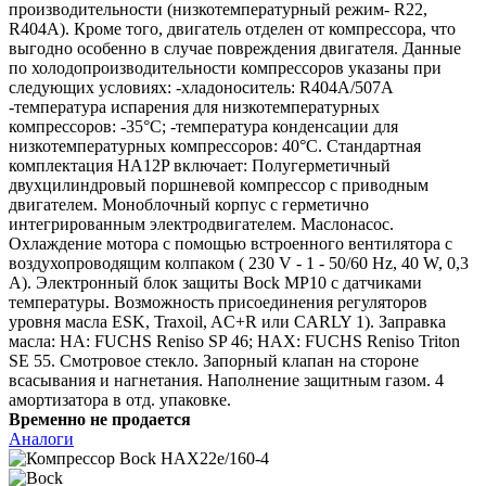
производительности (низкотемпературный режим- R22,
R404A). Кроме того, двигатель отделен от компрессора, что
выгодно особенно в случае повреждения двигателя. Данные
по холодопроизводительности компрессоров указаны при
следующих условиях: -хладоноситель: R404A/507A
-температура испарения для низкотемпературных
компрессоров: -35°C; -температура конденсации для
низкотемпературных компрессоров: 40°C. Стандартная
комплектация HA12P включает: Полугерметичный
двухцилиндровый поршневой компрессор с приводным
двигателем. Моноблочный корпус с герметично
интегрированным электродвигателем. Маслонасос.
Охлаждение мотора с помощью встроенного вентилятора с
воздухопроводящим колпаком ( 230 V - 1 - 50/60 Hz, 40 W, 0,3
A). Электронный блок защиты Bock MP10 с датчиками
температуры. Возможность присоединения регуляторов
уровня масла ESK, Traxoil, AC+R или CARLY 1). Заправка
масла: HA: FUCHS Reniso SP 46; HAX: FUCHS Reniso Triton
SE 55. Смотровое стекло. Запорный клапан на стороне
всасывания и нагнетания. Наполнение защитным газом. 4
амортизатора в отд. упаковке.
Временно не продается
Аналоги