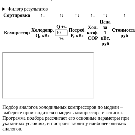
Фильтр результатов
Сортировка
↑↓
↑↓
↑↓
↑↓
↑↓
↑
Цена
Q +/-
Хол.
за
Холодопр.
Потреб.
Стоимость
Компрессор
коэф.
1
Q, кВт
P, кВт
руб
COP
кВт,
%
руб
Подбор аналогов холодильных компрессоров по модели –
выберите производителя и модель компрессора из списка.
Программа подбора рассчитает его основные параметры при
указанных условиях, и построит таблицу наиболее близких
аналогов.