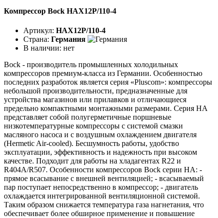
Компрессор Bock HAX12P/110-4
Артикул:
HAX12P/110-4
Страна:
Германия
В наличии:
нет
Bock - производитель промышленных холодильных
компрессоров премиум-класса из Германии. Особенностью
последних разработок является серия «Pluscom»: компрессоры
небольшой производительности, предназначенные для
устройства магазинов или прилавков и отличающиеся
предельно компактными монтажными размерами. Серия HA
представляет собой полугерметичные поршневые
низкотемпературные компрессоры с системой смазки
масляного насоса и с воздушным охлаждением двигателя
(Hermetic Air-cooled). Бесшумность работы, удобство
эксплуатации, эффективность и надежность при высоком
качестве. Подходит для работы на хладагентах R22 и
R404A/R507. Особенности компрессоров Bock серии НА: -
прямое всасывание с внешней вентиляцией; - всасываемый
пар поступает непосредственно в компрессор; - двигатель
охлаждается интегрированной вентиляционной системой.
Таким образом снижается температура газа нагнетания, что
обеспечивает более обширное применение и повышение