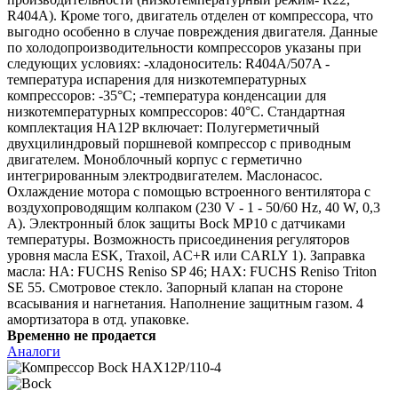
R404A). Кроме того, двигатель отделен от компрессора, что
выгодно особенно в случае повреждения двигателя. Данные
по холодопроизводительности компрессоров указаны при
следующих условиях: -хладоноситель: R404A/507A -
температура испарения для низкотемпературных
компрессоров: -35°C; -температура конденсации для
низкотемпературных компрессоров: 40°C. Стандартная
комплектация HA12P включает: Полугерметичный
двухцилиндровый поршневой компрессор с приводным
двигателем. Моноблочный корпус с герметично
интегрированным электродвигателем. Маслонасос.
Охлаждение мотора с помощью встроенного вентилятора с
воздухопроводящим колпаком (230 V - 1 - 50/60 Hz, 40 W, 0,3
A). Электронный блок защиты Bock MP10 с датчиками
температуры. Возможность присоединения регуляторов
уровня масла ESK, Traxoil, AC+R или CARLY 1). Заправка
масла: HA: FUCHS Reniso SP 46; HAX: FUCHS Reniso Triton
SE 55. Смотровое стекло. Запорный клапан на стороне
всасывания и нагнетания. Наполнение защитным газом. 4
амортизатора в отд. упаковке.
Временно не продается
Аналоги