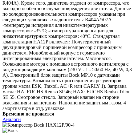
R404A). Кроме того, двигатель отделен от компрессора, что
выгодно особенно в случае повреждения двигателя. Данные
по холодопроизводительности компрессоров указаны при
следующих условиях: -хладоноситель: R404A/507A
-температура испарения для низкотемпературных
компрессоров: -35°C; -температура конденсации для
низкотемпературных компрессоров: 40°C. Стандартная
комплектация HA12P включает: Полугерметичный
двухцилиндровый поршневой компрессор с приводным
двигателем. Моноблочный корпус с герметично
интегрированным электродвигателем. Маслонасос.
Охлаждение мотора с помощью встроенного вентилятора с
воздухопроводящим колпаком (230 V - 1 - 50/60 Hz, 40 W, 0,3
A). Электронный блок защиты Bock MP10 с датчиками
температуры. Возможность присоединения регуляторов
уровня масла ESK, Traxoil, AC+R или CARLY 1). Заправка
масла: HA: FUCHS Reniso SP 46; HAX: FUCHS Reniso Triton
SE 55. Смотровое стекло. Запорный клапан на стороне
всасывания и нагнетания. Наполнение защитным газом. 4
амортизатора в отд. упаковке.
Временно не продается
Аналоги