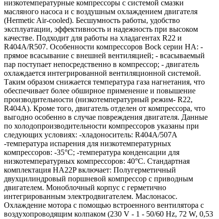
низкотемпературные компрессоры с системой смазки
масляного насоса и с воздушным охлаждением двигателя
(Hermetic Air-cooled). Бесшумность работы, удобство
эксплуатации, эффективность и надежность при высоком
качестве. Подходит для работы на хладагентах R22 и
R404A/R507. Особенности компрессоров Bock серии НА: -
прямое всасывание с внешней вентиляцией; - всасываемый
пар поступает непосредственно в компрессор; - двигатель
охлаждается интегрированной вентиляционной системой.
Таким образом снижается температура газа нагнетания, что
обеспечивает более обширное применение и повышение
производительности (низкотемпературный режим- R22,
R404A). Кроме того, двигатель отделен от компрессора, что
выгодно особенно в случае повреждения двигателя. Данные
по холодопроизводительности компрессоров указаны при
следующих условиях: -хладоноситель: R404A/507A
-температура испарения для низкотемпературных
компрессоров: -35°C; -температура конденсации для
низкотемпературных компрессоров: 40°C. Стандартная
комплектация HA22P включает: Полугерметичный
двухцилиндровый поршневой компрессор с приводным
двигателем. Моноблочный корпус с герметично
интегрированным электродвигателем. Маслонасос.
Охлаждение мотора с помощью встроенного вентилятора с
воздухопроводящим колпаком (230 V - 1 - 50/60 Hz, 72 W, 0,53