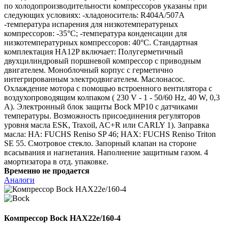
по холодопроизводительности компрессоров указаны при
следующих условиях: -хладоноситель: R404A/507A
-температура испарения для низкотемпературных
компрессоров: -35°C; -температура конденсации для
низкотемпературных компрессоров: 40°C. Стандартная
комплектация HA12P включает: Полугерметичный
двухцилиндровый поршневой компрессор с приводным
двигателем. Моноблочный корпус с герметично
интегрированным электродвигателем. Маслонасос.
Охлаждение мотора с помощью встроенного вентилятора с
воздухопроводящим колпаком ( 230 V - 1 - 50/60 Hz, 40 W, 0,3
A). Электронный блок защиты Bock MP10 с датчиками
температуры. Возможность присоединения регуляторов
уровня масла ESK, Traxoil, AC+R или CARLY 1). Заправка
масла: HA: FUCHS Reniso SP 46; HAX: FUCHS Reniso Triton
SE 55. Смотровое стекло. Запорный клапан на стороне
всасывания и нагнетания. Наполнение защитным газом. 4
амортизатора в отд. упаковке.
Временно не продается
Аналоги
Компрессор Bock HAX22e/160-4