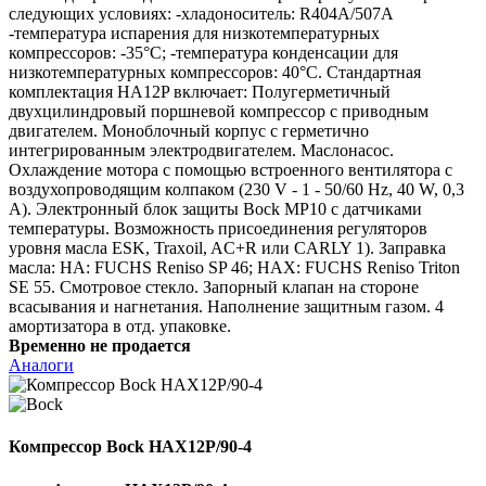
следующих условиях: -хладоноситель: R404A/507A
-температура испарения для низкотемпературных
компрессоров: -35°C; -температура конденсации для
низкотемпературных компрессоров: 40°C. Стандартная
комплектация HA12P включает: Полугерметичный
двухцилиндровый поршневой компрессор с приводным
двигателем. Моноблочный корпус с герметично
интегрированным электродвигателем. Маслонасос.
Охлаждение мотора с помощью встроенного вентилятора с
воздухопроводящим колпаком (230 V - 1 - 50/60 Hz, 40 W, 0,3
A). Электронный блок защиты Bock MP10 с датчиками
температуры. Возможность присоединения регуляторов
уровня масла ESK, Traxoil, AC+R или CARLY 1). Заправка
масла: HA: FUCHS Reniso SP 46; HAX: FUCHS Reniso Triton
SE 55. Смотровое стекло. Запорный клапан на стороне
всасывания и нагнетания. Наполнение защитным газом. 4
амортизатора в отд. упаковке.
Временно не продается
Аналоги
Компрессор Bock HAX12P/90-4