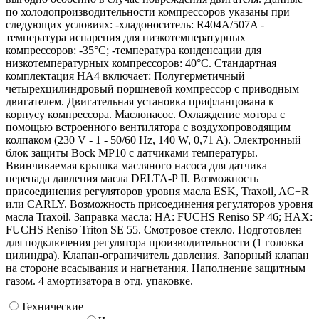
по холодопроизводительности компрессоров указаны при
следующих условиях: -хладоноситель: R404A/507A -
температура испарения для низкотемпературных
компрессоров: -35°C; -температура конденсации для
низкотемпературных компрессоров: 40°C. Стандартная
комплектация HA4 включает: Полугерметичный
четырехцилиндровый поршневой компрессор с приводным
двигателем. Двигательная установка прифланцована к
корпусу компрессора. Маслонасос. Охлаждение мотора с
помощью встроенного вентилятора с воздухопроводящим
колпаком (230 V - 1 - 50/60 Hz, 140 W, 0,71 A). Электронный
блок защиты Bock MP10 с датчиками температуры.
Ввинчиваемая крышка масляного насоса для датчика
перепада давления масла DELTA-P II. Возможность
присоединения регуляторов уровня масла ESK, Traxoil, AC+R
или CARLY. Возможность присоединения регуляторов уровня
масла Traxoil. Заправка масла: HA: FUCHS Reniso SP 46; HAX:
FUCHS Reniso Triton SE 55. Смотровое стекло. Подготовлен
для подключения регулятора производительности (1 головка
цилиндра). Клапан-ограничитель давления. Запорный клапан
на стороне всасывания и нагнетания. Наполнение защитным
газом. 4 амортизатора в отд. упаковке.
Технические