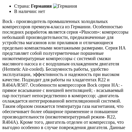
Страна:
Германия
В наличии:
нет
Bock - производитель промышленных холодильных
компрессоров премиум-класса из Германии. Особенностью
последних разработок является серия «Pluscom»: компрессоры
небольшой производительности, предназначенные для
устройства магазинов или прилавков и отличающиеся
предельно компактными монтажными размерами. Серия HA
представляет собой полугерметичные поршневые
низкотемпературные компрессоры с системой смазки
масляного насоса и с воздушным охлаждением двигателя
(Hermetic Air-cooled). Бесшумность работы, удобство
эксплуатации, эффективность и надежность при высоком
качестве. Подходит для работы на хладагентах R22 и
R404A/R507. Особенности компрессоров Bock серии НА: -
прямое всасывание с внешней вентиляцией; - всасываемый
пар поступает непосредственно в компрессор; -двигатель
охлаждается интегрированной вентиляционной системой.
Таким образом снижается температура газа нагнетания, что
обеспечивает более обширное применение и повышение
производительности (низкотемпературный режим- R22,
R404A). Кроме того, двигатель отделен от компрессора, что
выгодно особенно в случае повреждения двигателя. Данные