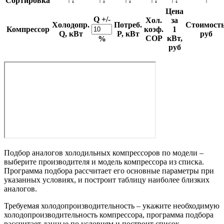
Сортировка
↑↓
↑↓
↑↓
↑↓
↑↓
↑
Цена
Q +/-
Хол.
за
Холодопр.
Потреб.
Стоимость
Компрессор
коэф.
1
Q, кВт
P, кВт
руб
COP
кВт,
%
руб
Подбор аналогов холодильных компрессоров по модели –
выберите производителя и модель компрессора из списка.
Программа подбора рассчитает его основные параметры при
указанных условиях, и построит таблицу наиболее близких
аналогов.
Требуемая холодопроизводительность – укажите необходимую
холодопроизводительность компрессора, программа подбора
рассчитает данные по условиям и построит список