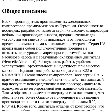
Общее описание
Bock - производитель промышленных холодильных
компрессоров премиум-класса из Германии. Особенностью
последних разработок является серия «Pluscom»: компрессоры
небольшой производительности, предназначенные для
устройства магазинов или прилавков и отличающиеся
предельно компактными монтажными размерами. Серия HA
представляет собой полугерметичные поршневые
низкотемпературные компрессоры с системой смазки
масляного насоса и с воздушным охлаждением двигателя
(Hermetic Air-cooled). Бесшумность работы, удобство
эксплуатации, эффективность и надежность при высоком
качестве. Подходит для работы на хладагентах R22 и
R404A/R507. Особенности компрессоров Bock серии НА: -
прямое всасывание с внешней вентиляцией; - всасываемый
пар поступает непосредственно в компрессор; - двигатель
охлаждается интегрированной вентиляционной системой.
Таким образом снижается температура газа нагнетания, что
обеспечивает более обширное применение и повышение
производительности (низкотемпературный режим R22,
R404A). Кроме того, двигатель отделен от компрессора, что
выгодно особенно в случае повреждения двигателя. Данные