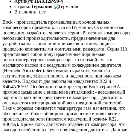
Артикул:
HAX12P/90-4
Страна:
Германия
В наличии:
нет
Bock - производитель промышленных холодильных
компрессоров премиум-класса из Германии. Особенностью
последних разработок является серия «Pluscom»: компрессоры
небольшой производительности, предназначенные для
устройства магазинов или прилавков и отличающиеся
предельно компактными монтажными размерами. Серия HA
представляет собой полугерметичные поршневые
низкотемпературные компрессоры с системой смазки
масляного насоса и с воздушным охлаждением двигателя
(Hermetic Air-cooled). Бесшумность работы, удобство
эксплуатации, эффективность и надежность при высоком
качестве. Подходит для работы на хладагентах R22 и
R404A/R507. Особенности компрессоров Bock серии НА: -
прямое всасывание с внешней вентиляцией; - всасываемый
пар поступает непосредственно в компрессор; - двигатель
охлаждается интегрированной вентиляционной системой.
Таким образом снижается температура газа нагнетания, что
обеспечивает более обширное применение и повышение
производительности (низкотемпературный режим- R22,
R404A). Кроме того, двигатель отделен от компрессора, что
выгодно особенно в случае повреждения двигателя. Данные