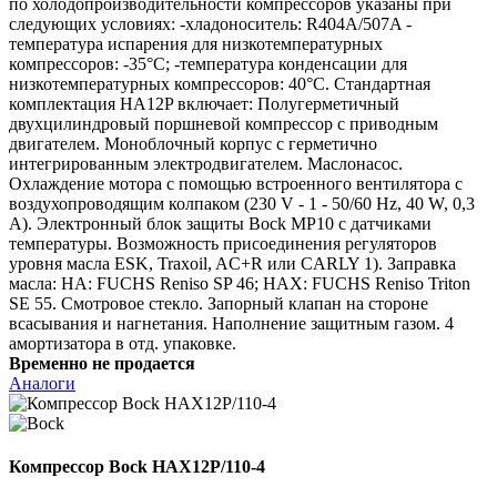
по холодопроизводительности компрессоров указаны при
следующих условиях: -хладоноситель: R404A/507A -
температура испарения для низкотемпературных
компрессоров: -35°C; -температура конденсации для
низкотемпературных компрессоров: 40°C. Стандартная
комплектация HA12P включает: Полугерметичный
двухцилиндровый поршневой компрессор с приводным
двигателем. Моноблочный корпус с герметично
интегрированным электродвигателем. Маслонасос.
Охлаждение мотора с помощью встроенного вентилятора с
воздухопроводящим колпаком (230 V - 1 - 50/60 Hz, 40 W, 0,3
A). Электронный блок защиты Bock MP10 с датчиками
температуры. Возможность присоединения регуляторов
уровня масла ESK, Traxoil, AC+R или CARLY 1). Заправка
масла: HA: FUCHS Reniso SP 46; HAX: FUCHS Reniso Triton
SE 55. Смотровое стекло. Запорный клапан на стороне
всасывания и нагнетания. Наполнение защитным газом. 4
амортизатора в отд. упаковке.
Временно не продается
Аналоги
Компрессор Bock HAX12P/110-4