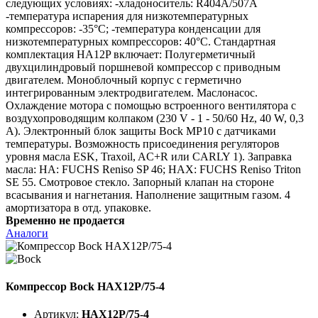
следующих условиях: -хладоноситель: R404A/507A
-температура испарения для низкотемпературных
компрессоров: -35°C; -температура конденсации для
низкотемпературных компрессоров: 40°C. Стандартная
комплектация HA12P включает: Полугерметичный
двухцилиндровый поршневой компрессор с приводным
двигателем. Моноблочный корпус с герметично
интегрированным электродвигателем. Маслонасос.
Охлаждение мотора с помощью встроенного вентилятора с
воздухопроводящим колпаком (230 V - 1 - 50/60 Hz, 40 W, 0,3
A). Электронный блок защиты Bock MP10 с датчиками
температуры. Возможность присоединения регуляторов
уровня масла ESK, Traxoil, AC+R или CARLY 1). Заправка
масла: HA: FUCHS Reniso SP 46; HAX: FUCHS Reniso Triton
SE 55. Смотровое стекло. Запорный клапан на стороне
всасывания и нагнетания. Наполнение защитным газом. 4
амортизатора в отд. упаковке.
Временно не продается
Аналоги
Компрессор Bock HAX12P/75-4
Артикул:
HAX12P/75-4