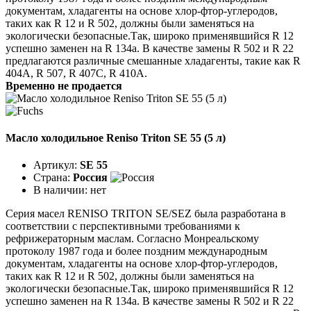
документам, хладагенты на основе хлор-фтор-углеродов,
таких как R 12 и R 502, должны были заменяться на
экологически безопасные.Так, широко применявшийся R 12
успешно заменен на R 134a. В качестве замены R 502 и R 22
предлагаются различные смешанные хладагенты, такие как R
404A, R 507, R 407C, R 410A.
Временно не продается
Масло холодильное Reniso Triton SE 55 (5 л)
Артикул:
SE 55
Страна:
Россия
В наличии:
нет
Серия масел RENISO TRITON SE/SEZ была разработана в
соответствии с перспективными требованиями к
рефрижераторным маслам. Согласно Монреальскому
протоколу 1987 года и более поздним международным
документам, хладагенты на основе хлор-фтор-углеродов,
таких как R 12 и R 502, должны были заменяться на
экологически безопасные.Так, широко применявшийся R 12
успешно заменен на R 134a. В качестве замены R 502 и R 22