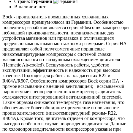
Страна:
Германия
В наличии:
нет
Bock - производитель промышленных холодильных
компрессоров премиум-класса из Германии. Особенностью
последних разработок является серия «Pluscom»: компрессоры
небольшой производительности, предназначенные для
устройства магазинов или прилавков и отличающиеся
предельно компактными монтажными размерами. Серия HA
представляет собой полугерметичные поршневые
низкотемпературные компрессоры с системой смазки
масляного насоса и с воздушным охлаждением двигателя
(Hermetic Air-cooled). Бесшумность работы, удобство
эксплуатации, эффективность и надежность при высоком
качестве. Подходит для работы на хладагентах R22 и
R404A/R507. Особенности компрессоров Bock серии НА: -
прямое всасывание с внешней вентиляцией; - всасываемый
пар поступает непосредственно в компрессор; - двигатель
охлаждается интегрированной вентиляционной системой.
Таким образом снижается температура газа нагнетания, что
обеспечивает более обширное применение и повышение
производительности (низкотемпературный режим- R22,
R404A). Кроме того, двигатель отделен от компрессора, что
выгодно особенно в случае повреждения двигателя. Данные
по холодопроизводительности компрессоров указаны при