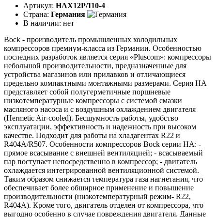
Артикул:
HAX12P/110-4
Страна:
Германия
В наличии:
нет
Bock - производитель промышленных холодильных
компрессоров премиум-класса из Германии. Особенностью
последних разработок является серия «Pluscom»: компрессоры
небольшой производительности, предназначенные для
устройства магазинов или прилавков и отличающиеся
предельно компактными монтажными размерами. Серия HA
представляет собой полугерметичные поршневые
низкотемпературные компрессоры с системой смазки
масляного насоса и с воздушным охлаждением двигателя
(Hermetic Air-cooled). Бесшумность работы, удобство
эксплуатации, эффективность и надежность при высоком
качестве. Подходит для работы на хладагентах R22 и
R404A/R507. Особенности компрессоров Bock серии НА: -
прямое всасывание с внешней вентиляцией; - всасываемый
пар поступает непосредственно в компрессор; - двигатель
охлаждается интегрированной вентиляционной системой.
Таким образом снижается температура газа нагнетания, что
обеспечивает более обширное применение и повышение
производительности (низкотемпературный режим- R22,
R404A). Кроме того, двигатель отделен от компрессора, что
выгодно особенно в случае повреждения двигателя. Данные