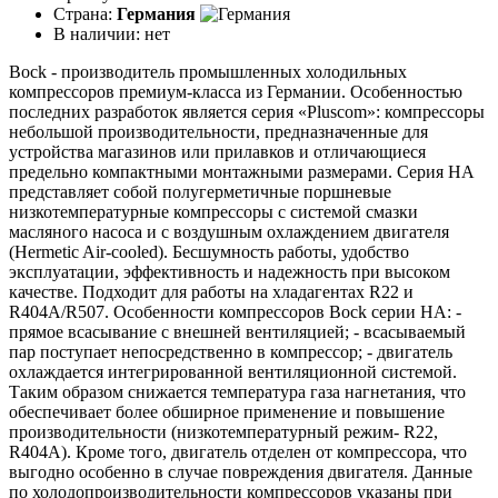
Страна:
Германия
В наличии:
нет
Bock - производитель промышленных холодильных
компрессоров премиум-класса из Германии. Особенностью
последних разработок является серия «Pluscom»: компрессоры
небольшой производительности, предназначенные для
устройства магазинов или прилавков и отличающиеся
предельно компактными монтажными размерами. Серия HA
представляет собой полугерметичные поршневые
низкотемпературные компрессоры с системой смазки
масляного насоса и с воздушным охлаждением двигателя
(Hermetic Air-cooled). Бесшумность работы, удобство
эксплуатации, эффективность и надежность при высоком
качестве. Подходит для работы на хладагентах R22 и
R404A/R507. Особенности компрессоров Bock серии НА: -
прямое всасывание с внешней вентиляцией; - всасываемый
пар поступает непосредственно в компрессор; - двигатель
охлаждается интегрированной вентиляционной системой.
Таким образом снижается температура газа нагнетания, что
обеспечивает более обширное применение и повышение
производительности (низкотемпературный режим- R22,
R404A). Кроме того, двигатель отделен от компрессора, что
выгодно особенно в случае повреждения двигателя. Данные
по холодопроизводительности компрессоров указаны при