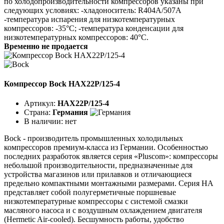
по холодопроизводительности компрессоров указаны при
следующих условиях: -хладоноситель: R404A/507A
-температура испарения для низкотемпературных
компрессоров: -35°C; -температура конденсации для
низкотемпературных компрессоров: 40°C.
Временно не продается
Компрессор Bock HAX22P/125-4
Артикул:
HAX22P/125-4
Страна:
Германия
В наличии:
нет
Bock - производитель промышленных холодильных
компрессоров премиум-класса из Германии. Особенностью
последних разработок является серия «Pluscom»: компрессоры
небольшой производительности, предназначенные для
устройства магазинов или прилавков и отличающиеся
предельно компактными монтажными размерами. Серия HA
представляет собой полугерметичные поршневые
низкотемпературные компрессоры с системой смазки
масляного насоса и с воздушным охлаждением двигателя
(Hermetic Air-cooled). Бесшумность работы, удобство