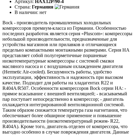
Артикул:
HAX12P/90-4
Страна:
Германия
В наличии:
нет
Bock - производитель промышленных холодильных
компрессоров премиум-класса из Германии. Особенностью
последних разработок является серия «Pluscom»: компрессоры
небольшой производительности, предназначенные для
устройства магазинов или прилавков и отличающиеся
предельно компактными монтажными размерами. Серия HA
представляет собой полугерметичные поршневые
низкотемпературные компрессоры с системой смазки
масляного насоса и с воздушным охлаждением двигателя
(Hermetic Air-cooled). Бесшумность работы, удобство
эксплуатации, эффективность и надежность при высоком
качестве. Подходит для работы на хладагентах R22 и
R404A/R507. Особенности компрессоров Bock серии НА: -
прямое всасывание с внешней вентиляцией; - всасываемый
пар поступает непосредственно в компрессор; - двигатель
охлаждается интегрированной вентиляционной системой.
Таким образом снижается температура газа нагнетания, что
обеспечивает более обширное применение и повышение
производительности (низкотемпературный режим- R22,
R404A). Кроме того, двигатель отделен от компрессора, что
выгодно особенно в случае повреждения двигателя. Данные