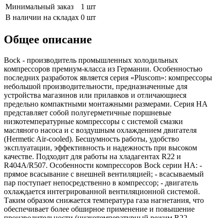
Минимальный заказ
1 шт
В наличии на складах
0 шт
Общее описание
Bock - производитель промышленных холодильных
компрессоров премиум-класса из Германии. Особенностью
последних разработок является серия «Pluscom»: компрессоры
небольшой производительности, предназначенные для
устройства магазинов или прилавков и отличающиеся
предельно компактными монтажными размерами. Серия HA
представляет собой полугерметичные поршневые
низкотемпературные компрессоры с системой смазки
масляного насоса и с воздушным охлаждением двигателя
(Hermetic Air-cooled). Бесшумность работы, удобство
эксплуатации, эффективность и надежность при высоком
качестве. Подходит для работы на хладагентах R22 и
R404A/R507. Особенности компрессоров Bock серии НА: -
прямое всасывание с внешней вентиляцией; - всасываемый
пар поступает непосредственно в компрессор; - двигатель
охлаждается интегрированной вентиляционной системой.
Таким образом снижается температура газа нагнетания, что
обеспечивает более обширное применение и повышение
производительности (низкотемпературный режим R22,