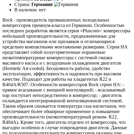
Страна:
Германия
В наличии:
нет
Bock - производитель промышленных холодильных
компрессоров премиум-класса из Германии. Особенностью
последних разработок является серия «Pluscom»: компрессоры
небольшой производительности, предназначенные для
устройства магазинов или прилавков и отличающиеся
предельно компактными монтажными размерами. Серия HA
представляет собой полугерметичные поршневые
низкотемпературные компрессоры с системой смазки
масляного насоса и с воздушным охлаждением двигателя
(Hermetic Air-cooled). Бесшумность работы, удобство
эксплуатации, эффективность и надежность при высоком
качестве. Подходит для работы на хладагентах R22 и
R404A/R507. Особенности компрессоров Bock серии НА: -
прямое всасывание с внешней вентиляцией; - всасываемый
пар поступает непосредственно в компрессор; - двигатель
охлаждается интегрированной вентиляционной системой.
Таким образом снижается температура газа нагнетания, что
обеспечивает более обширное применение и повышение
производительности (низкотемпературный режим- R22,
R404A). Кроме того, двигатель отделен от компрессора, что
выгодно особенно в случае повреждения двигателя. Данные
по холодопроизводительности компрессоров указаны при