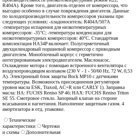
R404A). Кроме того, двигатель отделен от компрессора, что
выгодно особенно в случае повреждения двигателя. Данные
по холодопроизводительности компрессоров указаны при
следующих условиях: -хладоноситель: R404A/507A
-температура испарения для низкотемпературных
компрессоров: -35°C; -температура конденсации для
низкотемпературных компрессоров: 40°C. Стандартная
комплектация HA34P включает: Полугерметичный
двухцилиндровый поршневой компрессор с приводным
двигателем. Моноблочный корпус с герметично
интегрированным электродвигателем. Маслонасос.
Охлаждение мотора с помощью встроенного вентилятора с
воздухопроводящим колпаком (230 V - 1 - 50/60 Hz, 72 W, 0,53
A). Электронный блок защиты Bock MP10 с датчиками
температуры. Возможность присоединения регуляторов
уровня масла ESK, Traxoil, AC+R или CARLY 1). Заправка
масла: HA: FUCHS Reniso SP 46; HAX: FUCHS Reniso Triton
SE 55. Смотровое стекло. Запорный клапан на стороне
всасывания и нагнетания. Наполнение защитным газом. 4
амортизатора в отд. упаковке.
Технические
характеристики
Чертежи
и схемы
Дополнительная