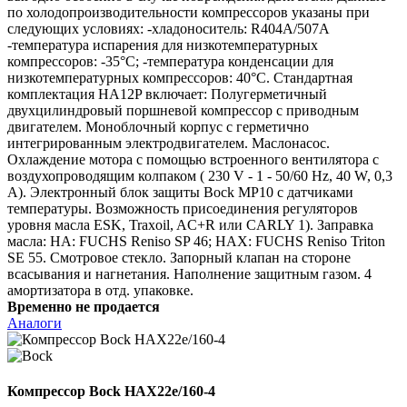
по холодопроизводительности компрессоров указаны при
следующих условиях: -хладоноситель: R404A/507A
-температура испарения для низкотемпературных
компрессоров: -35°C; -температура конденсации для
низкотемпературных компрессоров: 40°C. Стандартная
комплектация HA12P включает: Полугерметичный
двухцилиндровый поршневой компрессор с приводным
двигателем. Моноблочный корпус с герметично
интегрированным электродвигателем. Маслонасос.
Охлаждение мотора с помощью встроенного вентилятора с
воздухопроводящим колпаком ( 230 V - 1 - 50/60 Hz, 40 W, 0,3
A). Электронный блок защиты Bock MP10 с датчиками
температуры. Возможность присоединения регуляторов
уровня масла ESK, Traxoil, AC+R или CARLY 1). Заправка
масла: HA: FUCHS Reniso SP 46; HAX: FUCHS Reniso Triton
SE 55. Смотровое стекло. Запорный клапан на стороне
всасывания и нагнетания. Наполнение защитным газом. 4
амортизатора в отд. упаковке.
Временно не продается
Аналоги
Компрессор Bock HAX22e/160-4