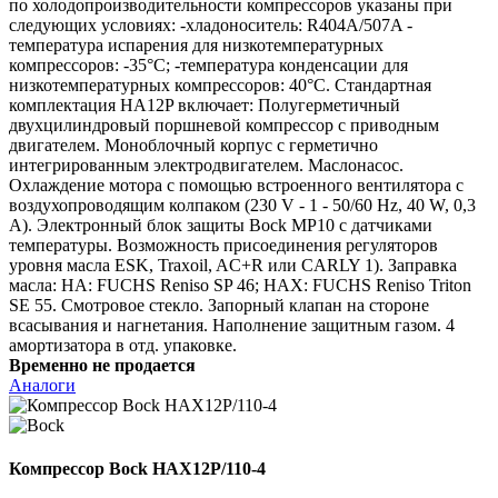
по холодопроизводительности компрессоров указаны при
следующих условиях: -хладоноситель: R404A/507A -
температура испарения для низкотемпературных
компрессоров: -35°C; -температура конденсации для
низкотемпературных компрессоров: 40°C. Стандартная
комплектация HA12P включает: Полугерметичный
двухцилиндровый поршневой компрессор с приводным
двигателем. Моноблочный корпус с герметично
интегрированным электродвигателем. Маслонасос.
Охлаждение мотора с помощью встроенного вентилятора с
воздухопроводящим колпаком (230 V - 1 - 50/60 Hz, 40 W, 0,3
A). Электронный блок защиты Bock MP10 с датчиками
температуры. Возможность присоединения регуляторов
уровня масла ESK, Traxoil, AC+R или CARLY 1). Заправка
масла: HA: FUCHS Reniso SP 46; HAX: FUCHS Reniso Triton
SE 55. Смотровое стекло. Запорный клапан на стороне
всасывания и нагнетания. Наполнение защитным газом. 4
амортизатора в отд. упаковке.
Временно не продается
Аналоги
Компрессор Bock HAX12P/110-4