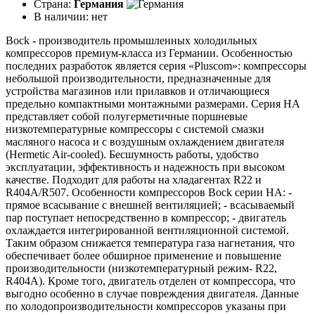
Страна:
Германия
В наличии:
нет
Bock - производитель промышленных холодильных
компрессоров премиум-класса из Германии. Особенностью
последних разработок является серия «Pluscom»: компрессоры
небольшой производительности, предназначенные для
устройства магазинов или прилавков и отличающиеся
предельно компактными монтажными размерами. Серия HA
представляет собой полугерметичные поршневые
низкотемпературные компрессоры с системой смазки
масляного насоса и с воздушным охлаждением двигателя
(Hermetic Air-cooled). Бесшумность работы, удобство
эксплуатации, эффективность и надежность при высоком
качестве. Подходит для работы на хладагентах R22 и
R404A/R507. Особенности компрессоров Bock серии НА: -
прямое всасывание с внешней вентиляцией; - всасываемый
пар поступает непосредственно в компрессор; - двигатель
охлаждается интегрированной вентиляционной системой.
Таким образом снижается температура газа нагнетания, что
обеспечивает более обширное применение и повышение
производительности (низкотемпературный режим- R22,
R404A). Кроме того, двигатель отделен от компрессора, что
выгодно особенно в случае повреждения двигателя. Данные
по холодопроизводительности компрессоров указаны при