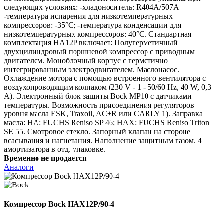
следующих условиях: -хладоноситель: R404A/507A
-температура испарения для низкотемпературных
компрессоров: -35°C; -температура конденсации для
низкотемпературных компрессоров: 40°C. Стандартная
комплектация HA12P включает: Полугерметичный
двухцилиндровый поршневой компрессор с приводным
двигателем. Моноблочный корпус с герметично
интегрированным электродвигателем. Маслонасос.
Охлаждение мотора с помощью встроенного вентилятора с
воздухопроводящим колпаком (230 V - 1 - 50/60 Hz, 40 W, 0,3
A). Электронный блок защиты Bock MP10 с датчиками
температуры. Возможность присоединения регуляторов
уровня масла ESK, Traxoil, AC+R или CARLY 1). Заправка
масла: HA: FUCHS Reniso SP 46; HAX: FUCHS Reniso Triton
SE 55. Смотровое стекло. Запорный клапан на стороне
всасывания и нагнетания. Наполнение защитным газом. 4
амортизатора в отд. упаковке.
Временно не продается
Аналоги
Компрессор Bock HAX12P/90-4