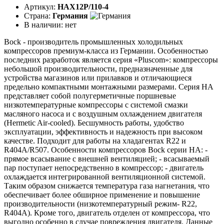
Артикул:
HAX12P/110-4
Страна:
Германия
В наличии:
нет
Bock - производитель промышленных холодильных
компрессоров премиум-класса из Германии. Особенностью
последних разработок является серия «Pluscom»: компрессоры
небольшой производительности, предназначенные для
устройства магазинов или прилавков и отличающиеся
предельно компактными монтажными размерами. Серия HA
представляет собой полугерметичные поршневые
низкотемпературные компрессоры с системой смазки
масляного насоса и с воздушным охлаждением двигателя
(Hermetic Air-cooled). Бесшумность работы, удобство
эксплуатации, эффективность и надежность при высоком
качестве. Подходит для работы на хладагентах R22 и
R404A/R507. Особенности компрессоров Bock серии НА: -
прямое всасывание с внешней вентиляцией; - всасываемый
пар поступает непосредственно в компрессор; - двигатель
охлаждается интегрированной вентиляционной системой.
Таким образом снижается температура газа нагнетания, что
обеспечивает более обширное применение и повышение
производительности (низкотемпературный режим- R22,
R404A). Кроме того, двигатель отделен от компрессора, что
выгодно особенно в случае повреждения двигателя. Данные