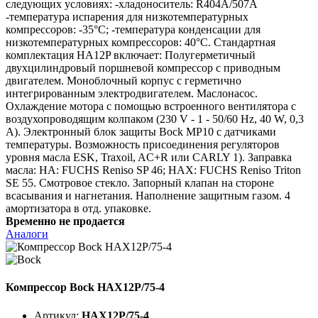
следующих условиях: -хладоноситель: R404A/507A
-температура испарения для низкотемпературных
компрессоров: -35°C; -температура конденсации для
низкотемпературных компрессоров: 40°C. Стандартная
комплектация HA12P включает: Полугерметичный
двухцилиндровый поршневой компрессор с приводным
двигателем. Моноблочный корпус с герметично
интегрированным электродвигателем. Маслонасос.
Охлаждение мотора с помощью встроенного вентилятора с
воздухопроводящим колпаком (230 V - 1 - 50/60 Hz, 40 W, 0,3
A). Электронный блок защиты Bock MP10 с датчиками
температуры. Возможность присоединения регуляторов
уровня масла ESK, Traxoil, AC+R или CARLY 1). Заправка
масла: HA: FUCHS Reniso SP 46; HAX: FUCHS Reniso Triton
SE 55. Смотровое стекло. Запорный клапан на стороне
всасывания и нагнетания. Наполнение защитным газом. 4
амортизатора в отд. упаковке.
Временно не продается
Аналоги
Компрессор Bock HAX12P/75-4
Артикул:
HAX12P/75-4