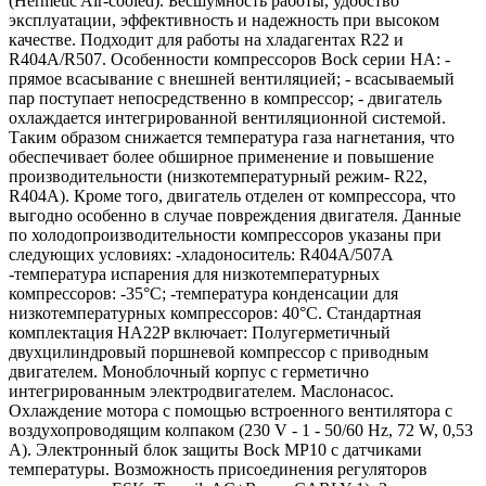
(Hermetic Air-cooled). Бесшумность работы, удобство
эксплуатации, эффективность и надежность при высоком
качестве. Подходит для работы на хладагентах R22 и
R404A/R507. Особенности компрессоров Bock серии НА: -
прямое всасывание с внешней вентиляцией; - всасываемый
пар поступает непосредственно в компрессор; - двигатель
охлаждается интегрированной вентиляционной системой.
Таким образом снижается температура газа нагнетания, что
обеспечивает более обширное применение и повышение
производительности (низкотемпературный режим- R22,
R404A). Кроме того, двигатель отделен от компрессора, что
выгодно особенно в случае повреждения двигателя. Данные
по холодопроизводительности компрессоров указаны при
следующих условиях: -хладоноситель: R404A/507A
-температура испарения для низкотемпературных
компрессоров: -35°C; -температура конденсации для
низкотемпературных компрессоров: 40°C. Стандартная
комплектация HA22P включает: Полугерметичный
двухцилиндровый поршневой компрессор с приводным
двигателем. Моноблочный корпус с герметично
интегрированным электродвигателем. Маслонасос.
Охлаждение мотора с помощью встроенного вентилятора с
воздухопроводящим колпаком (230 V - 1 - 50/60 Hz, 72 W, 0,53
A). Электронный блок защиты Bock MP10 с датчиками
температуры. Возможность присоединения регуляторов