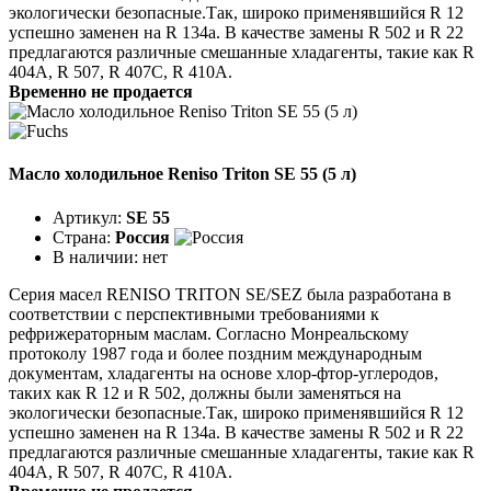
экологически безопасные.Так, широко применявшийся R 12
успешно заменен на R 134a. В качестве замены R 502 и R 22
предлагаются различные смешанные хладагенты, такие как R
404A, R 507, R 407C, R 410A.
Временно не продается
Масло холодильное Reniso Triton SE 55 (5 л)
Артикул:
SE 55
Страна:
Россия
В наличии:
нет
Серия масел RENISO TRITON SE/SEZ была разработана в
соответствии с перспективными требованиями к
рефрижераторным маслам. Согласно Монреальскому
протоколу 1987 года и более поздним международным
документам, хладагенты на основе хлор-фтор-углеродов,
таких как R 12 и R 502, должны были заменяться на
экологически безопасные.Так, широко применявшийся R 12
успешно заменен на R 134a. В качестве замены R 502 и R 22
предлагаются различные смешанные хладагенты, такие как R
404A, R 507, R 407C, R 410A.