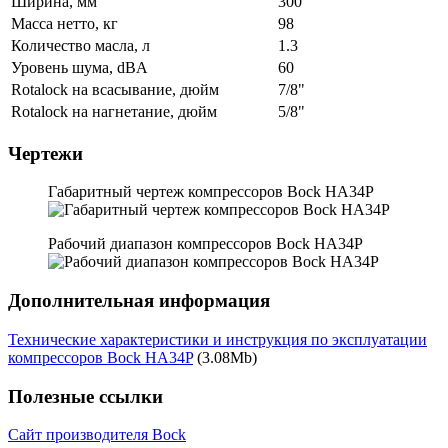
Ширина, мм
300
Масса нетто, кг
98
Количество масла, л
1.3
Уровень шума, dBA
60
Rotalock на всасывание, дюйм
7/8"
Rotalock на нагнетание, дюйм
5/8"
Чертежи
Габаритный чертеж компрессоров Bock HA34P
Рабочий диапазон компрессоров Bock HA34P
Дополнительная информация
Технические характеристики и инструкция по эксплуатации
компрессоров Bock HA34P
(3.08Mb)
Полезные ссылки
Сайт производителя Bock