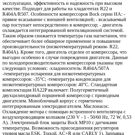
эксплуатации, эффективность и надежность при высоком
качестве. Подходит для работы на хладагентах R22 и
R404A/R507. Особенности компрессоров Bock серии НА: -
прямое всасывание с внешней вентиляцией; - всасываемый
пар поступает непосредственно в компрессор; - двигатель
охлаждается интегрированной вентиляционной системой.
Таким образом снижается температура газа нагнетания, что
обеспечивает более обширное применение и повышение
производительности (низкотемпературный режим- R22,
R404A). Кроме того, двигатель отделен от компрессора, что
выгодно особенно в случае повреждения двигателя. Данные
по холодопроизводительности компрессоров указаны при
следующих условиях: -хладоноситель: R404A/507A
-температура испарения для низкотемпературных
компрессоров: -35°C; -температура конденсации для
низкотемпературных компрессоров: 40°C. Стандартная
комплектация HA22P включает: Полугерметичный
двухцилиндровый поршневой компрессор с приводным
двигателем. Моноблочный корпус с герметично
интегрированным электродвигателем. Маслонасос.
Охлаждение мотора с помощью встроенного вентилятора с
воздухопроводящим колпаком (230 V - 1 - 50/60 Hz, 72 W, 0,53
A). Электронный блок защиты Bock MP10 с датчиками
температуры. Возможность присоединения регуляторов
уровня масла ESK, Traxoil, AC+R или CARLY 1). Заправка