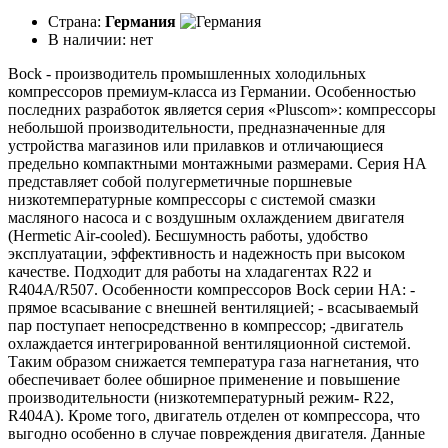
Страна:
Германия
В наличии:
нет
Bock - производитель промышленных холодильных
компрессоров премиум-класса из Германии. Особенностью
последних разработок является серия «Pluscom»: компрессоры
небольшой производительности, предназначенные для
устройства магазинов или прилавков и отличающиеся
предельно компактными монтажными размерами. Серия HA
представляет собой полугерметичные поршневые
низкотемпературные компрессоры с системой смазки
масляного насоса и с воздушным охлаждением двигателя
(Hermetic Air-cooled). Бесшумность работы, удобство
эксплуатации, эффективность и надежность при высоком
качестве. Подходит для работы на хладагентах R22 и
R404A/R507. Особенности компрессоров Bock серии НА: -
прямое всасывание с внешней вентиляцией; - всасываемый
пар поступает непосредственно в компрессор; -двигатель
охлаждается интегрированной вентиляционной системой.
Таким образом снижается температура газа нагнетания, что
обеспечивает более обширное применение и повышение
производительности (низкотемпературный режим- R22,
R404A). Кроме того, двигатель отделен от компрессора, что
выгодно особенно в случае повреждения двигателя. Данные