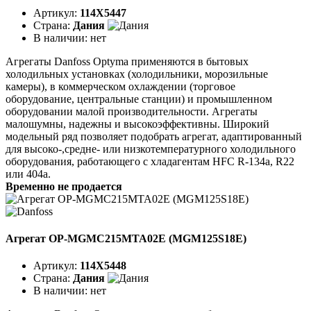
Артикул:
114X5447
Страна:
Дания
В наличии:
нет
Агрегаты Danfoss Optyma применяются в бытовых
холодильных установках (холодильники, морозильные
камеры), в коммерческом охлаждении (торговое
оборудование, центральные станции) и промышленном
оборудовании малой производительности. Агрегаты
малошумны, надежны и высокоэффективны. Широкий
модельный ряд позволяет подобрать агрегат, адаптированный
для высоко-,средне- или низкотемпературного холодильного
оборудования, работающего с хладагентам HFC R-134a, R22
или 404a.
Временно не продается
Агрегат OP-MGMC215MTA02E (MGM125S18E)
Артикул:
114X5448
Страна:
Дания
В наличии:
нет