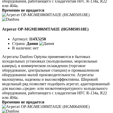
оборудования, работающего с хладагентам HFC R-134a, R22
или 404a.
Временно не продается
Агрегат OP-MGME086MTA02E (HGM050S18E)
Артикул:
114X5250
Страна:
Дания
В наличии:
нет
Агрегаты Danfoss Optyma применяются в бытовых
холодильных установках (холодильники, морозильные
камеры), в коммерческом охлаждении (торговое
оборудование, центральные станции) и промышленном
оборудовании малой производительности. Агрегаты
малошумны, надежны и высокоэффективны. Широкий
модельный ряд позволяет подобрать агрегат, адаптированный
для высоко-,средне- или низкотемпературного холодильного
оборудования, работающего с хладагентам HFC R-134a, R22
или 404a.
Временно не продается