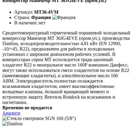
Компрессор Maneurop MT 36JG4EVE (пром.уп.)
Артикул:
MT36-4VM
Страна:
Франция
В наличии:
нет
Среднетемпературный герметичный поршневой холодильный
компрессор Maneurop MT 36JG4EVE (пром.уп.), производства
Danfoss, холодопроизводительностью 4,81 кВт (EN 12900,
-10/+45, R22), предназначен для работы в холодильных
установках с широким диапазоном рабочих условий. В
компрессорах серии МТ используется тради-ционный
хладагент R22 и минеральное масло 160Р компании Данфосс,
могут также использоваться смеси хладагентов на основе R22
(заменяющие хладагенты), и алкилбензольное масло 160
АВМ. Электродвигатель полностью охлаждается
всасываемым хладагентом, имеет высокоэффективные
кольцевые клапаны, большой вращающий момент и
встроенную защиту. Вентиль Rotalock на всасывании и
нагнетании.
Временно не продается
Аналоги