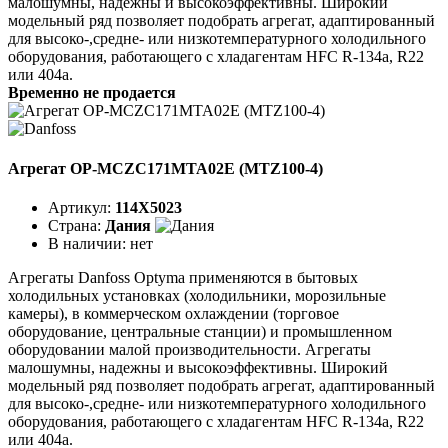
малошумны, надежны и высокоэффективны. Широкий
модельный ряд позволяет подобрать агрегат, адаптированный
для высоко-,средне- или низкотемпературного холодильного
оборудования, работающего с хладагентам HFC R-134a, R22
или 404a.
Временно не продается
Агрегат OP-MCZC171MTA02E (MTZ100-4)
Артикул:
114X5023
Страна:
Дания
В наличии:
нет
Агрегаты Danfoss Optyma применяются в бытовых
холодильных установках (холодильники, морозильные
камеры), в коммерческом охлаждении (торговое
оборудование, центральные станции) и промышленном
оборудовании малой производительности. Агрегаты
малошумны, надежны и высокоэффективны. Широкий
модельный ряд позволяет подобрать агрегат, адаптированный
для высоко-,средне- или низкотемпературного холодильного
оборудования, работающего с хладагентам HFC R-134a, R22
или 404a.