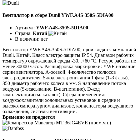
Вентилятор в сборе Dunli YWF.A4S-350S-5DIA00
Артикул:
YWF.A4S-350S-5DIA00
Страна:
Китай
В наличии:
нет
Вентилятор YWF.A4S-350S-5DIA00, производятся компанией
Dunli, Китай. Класс электро-защиты IP 54. Диапазон рабочих
температур окружающей среды -30...+60 °C. Ресурс работы не
менее 30000 часов. Расшифровка маркировки: YWF-название
серии вентилятора, A-осевой, 4-количество полюсов
электродвигателя, S-код электропитания 1 фаза (T-3 фазы),
350-диаметр рабочего колеса в мм, S-направление потока
воздуха (S-всасывание, В-нагнетание), D-код
комплектации(см. каталог). Сфера применения:
воздухоохладители холодильных установок в средне и
высокотемпературном диапазоне, конденсаторы воздушного
охлаждения, системы вентиляции.
Временно не продается