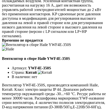
охлаждаемых воздухом. Усиленная контактная группа,
рассчитанная на нагрузку 16 А, дает им возможность
управлять работой электродвигателей мощностью до 2 кВт
без применения контакторов. KP сдвоенные реле давления
доступны в модификациях для регулирования высокого
давления на левой и правой стороне или для регулирования
низкого давления на левой стороне и высокого давления на
правой стороне (версии с LP сигналом или LP+HP
сигналами).
Временно не продается
Вентилятор в сборе Haile YWF4E-350S
Артикул:
YWF4E-350S
Страна:
Китай
В наличии:
нет
Вентилятор YWF4Е-350S, производятся компанией Haile,
Китай. Класс электро-защиты IP 44. Диапазон рабочих
температур окружающей среды -30...+60 °C. Ресурс работы не
менее 30000 часов. Расшифровка маркировки:YWF-название
серии вентилятора, 4 -количество полюсов электродвигателя,
D-код напряжения питания (D-380В/50Гц,E-220В/50-60Гц),