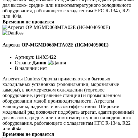
для высоко-,средне- или низкотемпературного холодильного
оборудования, работающего с хладагентам HFC R-134a, R22
или 404a.
Временно не продается
Агрегат OP-MGMD068MTA02E (HGM040S00E)
Артикул:
114X5422
Страна:
Дания
В наличии:
нет
Агрегаты Danfoss Optyma применяются в бытовых
холодильных установках (холодильники, морозильные
камеры), в коммерческом охлаждении (торговое
оборудование, центральные станции) и промышленном
оборудовании малой производительности. Агрегаты
малошумны, надежны и высокоэффективны. Широкий
модельный ряд позволяет подобрать агрегат, адаптированный
для высоко-,средне- или низкотемпературного холодильного
оборудования, работающего с хладагентам HFC R-134a, R22
или 404a.
Временно не продается