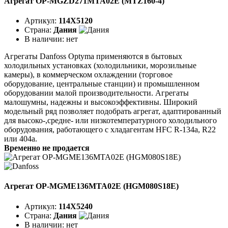
Агрегат OP-MGZD271MTA02E (MTZ160-4)
Артикул:
114X5120
Страна:
Дания
В наличии:
нет
Агрегаты Danfoss Optyma применяются в бытовых
холодильных установках (холодильники, морозильные
камеры), в коммерческом охлаждении (торговое
оборудование, центральные станции) и промышленном
оборудовании малой производительности. Агрегаты
малошумны, надежны и высокоэффективны. Широкий
модельный ряд позволяет подобрать агрегат, адаптированный
для высоко-,средне- или низкотемпературного холодильного
оборудования, работающего с хладагентам HFC R-134a, R22
или 404a.
Временно не продается
Агрегат OP-MGME136MTA02E (HGM080S18E)
Артикул:
114X5240
Страна:
Дания
В наличии:
нет