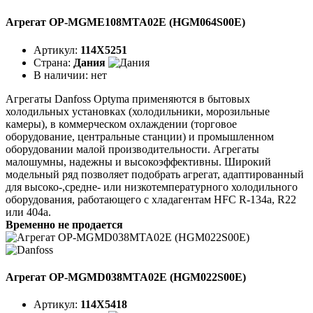
Агрегат OP-MGME108MTA02E (HGM064S00E)
Артикул:
114X5251
Страна:
Дания
В наличии:
нет
Агрегаты Danfoss Optyma применяются в бытовых
холодильных установках (холодильники, морозильные
камеры), в коммерческом охлаждении (торговое
оборудование, центральные станции) и промышленном
оборудовании малой производительности. Агрегаты
малошумны, надежны и высокоэффективны. Широкий
модельный ряд позволяет подобрать агрегат, адаптированный
для высоко-,средне- или низкотемпературного холодильного
оборудования, работающего с хладагентам HFC R-134a, R22
или 404a.
Временно не продается
Агрегат OP-MGMD038MTA02E (HGM022S00E)
Артикул:
114X5418