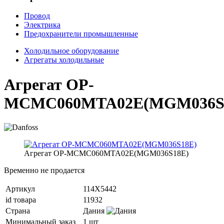
Провод
Электрика
Предохранители промышленные
Холодильное оборудование
Агрегаты холодильные
Агрегат OP-
MCMC060MTA02E(MGM036S
Агрегат OP-MCMC060MTA02E(MGM036S18E)
Временно не продается
Артикул
114X5442
id товара
11932
Страна
Дания
Минимальный заказ
1 шт