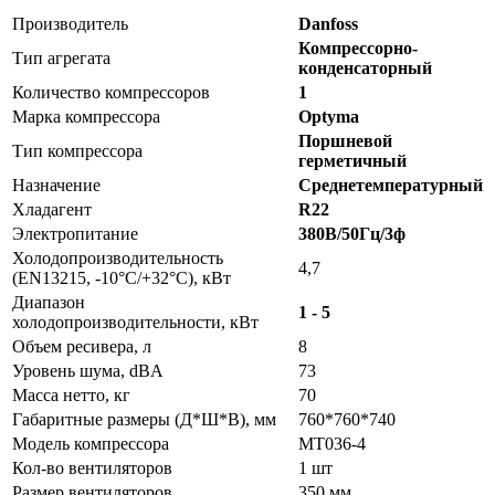
Производитель
Danfoss
Компрессорно-
Тип агрегата
конденсаторный
Количество компрессоров
1
Марка компрессора
Optyma
Поршневой
Тип компрессора
герметичный
Назначение
Среднетемпературный
Хладагент
R22
Электропитание
380В/50Гц/3ф
Холодопроизводительность
4,7
(EN13215, -10°C/+32°C), кВт
Диапазон
1 - 5
холодопроизводительности, кВт
Объем ресивера, л
8
Уровень шума, dBA
73
Масса нетто, кг
70
Габаритные размеры (Д*Ш*В), мм
760*760*740
Модель компрессора
MT036-4
Кол-во вентиляторов
1 шт
Размер вентиляторов
350 мм