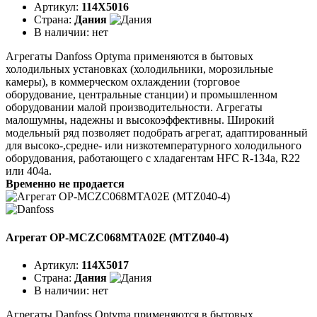
Артикул:
114X5016
Страна:
Дания
В наличии:
нет
Агрегаты Danfoss Optyma применяются в бытовых
холодильных установках (холодильники, морозильные
камеры), в коммерческом охлаждении (торговое
оборудование, центральные станции) и промышленном
оборудовании малой производительности. Агрегаты
малошумны, надежны и высокоэффективны. Широкий
модельный ряд позволяет подобрать агрегат, адаптированный
для высоко-,средне- или низкотемпературного холодильного
оборудования, работающего с хладагентам HFC R-134a, R22
или 404a.
Временно не продается
Агрегат OP-MCZC068MTA02E (MTZ040-4)
Артикул:
114X5017
Страна:
Дания
В наличии:
нет
Агрегаты Danfoss Optyma применяются в бытовых