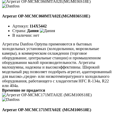
Агрегат OP-MCMC060MTA02E(MGM036S18E)
Артикул:
114X5442
Страна:
Дания
В наличии:
нет
Агрегаты Danfoss Optyma применяются в бытовых
холодильных установках (холодильники, морозильные
камеры), в коммерческом охлаждении (торговое
оборудование, центральные станции) и промышленном
оборудовании малой производительности. Агрегаты
малошумны, надежны и высокоэффективны. Широкий
модельный ряд позволяет подобрать агрегат, адаптированный
для высоко-,средне- или низкотемпературного холодильного
оборудования, работающего с хладагентам HFC R-134a, R22
или 404a.
Временно не продается
Агрегат OP-MCMC171MTA02E (MGM100S18E)