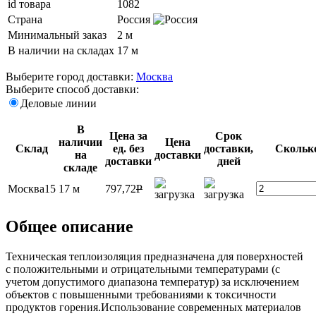
id товара
1082
Страна
Россия
Минимальный заказ
2 м
В наличии на складах
17 м
Выберите город доставки:
Москва
Выберите способ доставки:
Деловые линии
В
Цена за
Срок
наличии
Цена
Склад
ед. без
доставки,
Сколько
на
доставки
доставки
дней
складе
Москва15
17 м
797,72
P
Общее описание
Техническая теплоизоляция предназначена для поверхностей
с положительными и отрицательными температурами (с
учетом допустимого диапазона температур) за исключением
объектов с повышенными требованиями к токсичности
продуктов горения.Использование современных материалов