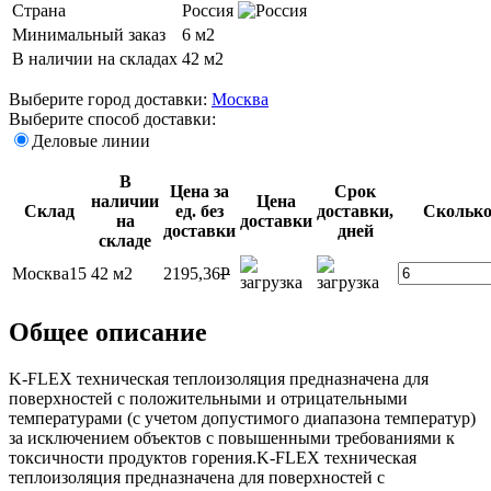
Страна
Россия
Минимальный заказ
6 м2
В наличии на складах
42 м2
Выберите город доставки:
Москва
Выберите способ доставки:
Деловые линии
В
Цена за
Срок
наличии
Цена
Склад
ед. без
доставки,
Сколько
на
доставки
доставки
дней
складе
Москва15
42 м2
2195,36
P
Общее описание
K-FLEX техническая теплоизоляция предназначена для
поверхностей с положительными и отрицательными
температурами (с учетом допустимого диапазона температур)
за исключением объектов с повышенными требованиями к
токсичности продуктов горения.K-FLEX техническая
теплоизоляция предназначена для поверхностей с