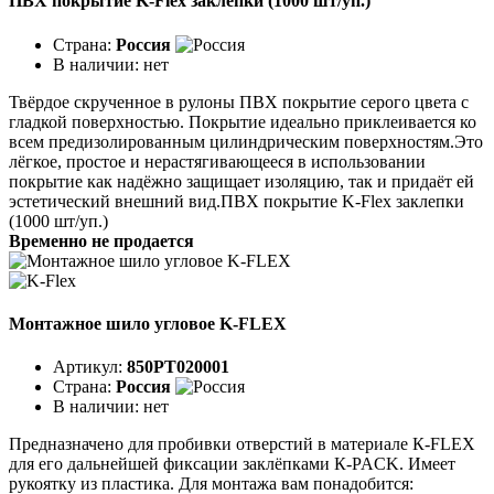
ПВХ покрытие K-Flex заклепки (1000 шт/уп.)
Страна:
Россия
В наличии:
нет
Твёрдое скрученное в рулоны ПВХ покрытие серого цвета с
гладкой поверхностью. Покрытие идеаль­но приклеивается ко
всем предизолированным цилинд­рическим поверхностям.Это
лёгкое, простое и нерастягивающееся в ис­пользовании
покрытие как надёжно защищает изоляцию, так и придаёт ей
эстетический внешний вид.ПВХ покрытие K-Flex заклепки
(1000 шт/уп.)
Временно не продается
Монтажное шило угловое K-FLEX
Артикул:
850PT020001
Страна:
Россия
В наличии:
нет
Предназначено для пробивки отверстий в материале К-FLEX
для его дальнейшей фиксации заклёпками К-PACK. Имеет
рукоятку из пластика. Для монтажа вам понадобится: