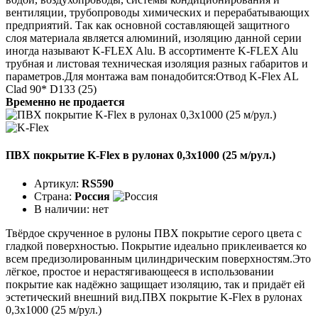
вентиляции, трубопроводы химических и перерабатывающих
предприятий. Так как основной составляющей защитного
слоя материала является алюминий, изоляцию данной серии
иногда называют K-FLEX Alu. В ассортименте K-FLEX Alu
трубная и листовая техническая изоляция разных габаритов и
параметров.Для монтажа вам понадобится:Отвод K-Flex AL
Clad 90* D133 (25)
Временно не продается
ПВХ покрытие K-Flex в рулонах 0,3х1000 (25 м/рул.)
Артикул:
RS590
Страна:
Россия
В наличии:
нет
Твёрдое скрученное в рулоны ПВХ покрытие серого цвета с
гладкой поверхностью. Покрытие идеаль­но приклеивается ко
всем предизолированным цилинд­рическим поверхностям.Это
лёгкое, простое и нерастягивающееся в ис­пользовании
покрытие как надёжно защищает изоляцию, так и придаёт ей
эстетический внешний вид.ПВХ покрытие K-Flex в рулонах
0,3х1000 (25 м/рул.)