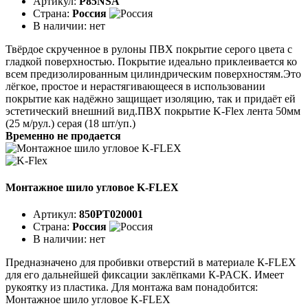
Артикул:
P85NSA
Страна:
Россия
В наличии:
нет
Твёрдое скрученное в рулоны ПВХ покрытие серого цвета с
гладкой поверхностью. Покрытие идеаль­но приклеивается ко
всем предизолированным цилинд­рическим поверхностям.Это
лёгкое, простое и нерастягивающееся в ис­пользовании
покрытие как надёжно защищает изоляцию, так и придаёт ей
эстетический внешний вид.ПВХ покрытие K-Flex лента 50мм
(25 м/рул.) серая (18 шт/уп.)
Временно не продается
Монтажное шило угловое K-FLEX
Артикул:
850PT020001
Страна:
Россия
В наличии:
нет
Предназначено для пробивки отверстий в материале К-FLEX
для его дальнейшей фиксации заклёпками К-PACK. Имеет
рукоятку из пластика. Для монтажа вам понадобится:
Монтажное шило угловое K-FLEX