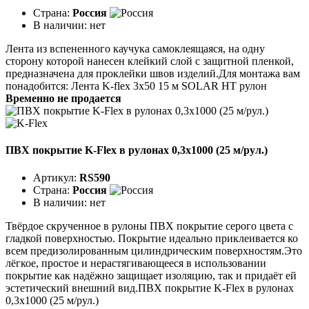
Страна:
Россия
В наличии:
нет
Лента из вспененного каучука самоклеящаяся, на одну
сторону которой нанесен клейкий слой с защитной пленкой,
предназначена для проклейки швов изделий.Для монтажа вам
понадобится: Лента K-flex 3х50 15 м SOLAR HT рулон
Временно не продается
ПВХ покрытие K-Flex в рулонах 0,3х1000 (25 м/рул.)
Артикул:
RS590
Страна:
Россия
В наличии:
нет
Твёрдое скрученное в рулоны ПВХ покрытие серого цвета с
гладкой поверхностью. Покрытие идеаль­но приклеивается ко
всем предизолированным цилинд­рическим поверхностям.Это
лёгкое, простое и нерастягивающееся в ис­пользовании
покрытие как надёжно защищает изоляцию, так и придаёт ей
эстетический внешний вид.ПВХ покрытие K-Flex в рулонах
0,3х1000 (25 м/рул.)