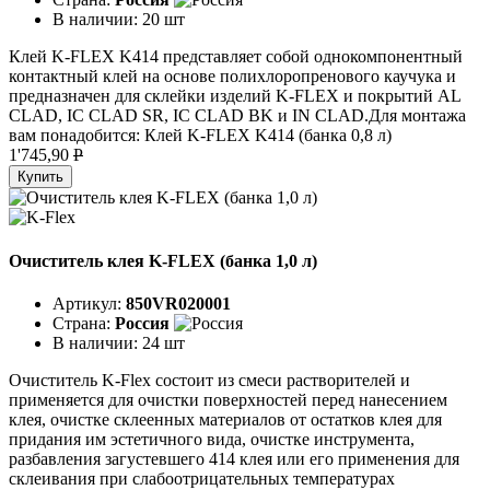
В наличии:
20 шт
Клей K-FLEX K414 представляет собой однокомпонентный
контактный клей на основе полихлоропренового каучука и
предназначен для склейки изделий K-FLEX и покрытий AL
CLAD, IC CLAD SR, IC CLAD BK и IN CLAD.Для монтажа
вам понадобится: Клей K-FLEX K414 (банка 0,8 л)
1'745,90
P
Купить
Очиститель клея K-FLEX (банка 1,0 л)
Артикул:
850VR020001
Страна:
Россия
В наличии:
24 шт
Очиститель K-Flex состоит из смеси растворителей и
применяется для очистки поверхностей перед нанесением
клея, очистке склеенных материалов от остатков клея для
придания им эстетичного вида, очистке инструмента,
разбавления загустевшего 414 клея или его применения для
склеивания при слабоотрицательных температурах