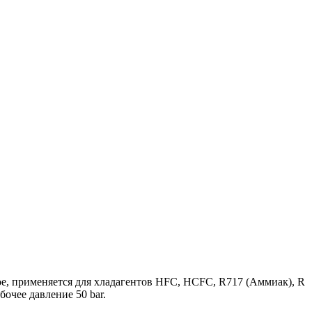
е, применяется для хладагентов HFC, HCFC, R717 (Аммиак), R
бочее давление 50 bar.