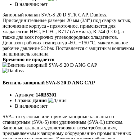
В наличии:
нет
Запорный клапан SVA-S 20 D STR CAP, Danfoss.
Присоединительные размеры 20 мм (3/4") под сварку встык,
исполнение корпуса - прямоточное, применяется для
хладагентов HFC, HCFC, R717 (Аммиак), R 744 (CO2), а
также для всех горючих углеводородных хладагентов.
Диапазон рабочих температур -60...+150 °C, максимальное
рабочее давление 52 bar. Поставляется с защитным колпачком
на шпиндель клапана.
Временно не продается
Вентиль запорный SVA-S 20 D ANG CAP
Артикул:
148B5301
Страна:
Дания
В наличии:
нет
SVA- это угловые или прямые запорные клапаны со
стандартным (SVA-S) или удлиненным (SVA-L) штоком.
Запорные клапаны удовлетворяют всем требованиям,
предъявляемым к запорному оборудованию промышленных
холодильных установок. Клапаны имеют небольшое