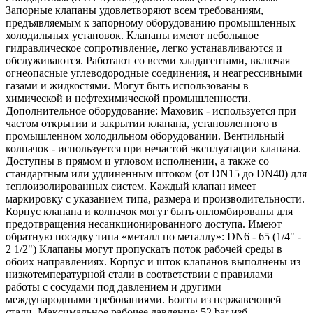
Запорные клапаны удовлетворяют всем требованиям,
предъявляемым к запорному оборудованию промышленных
холодильных установок. Клапаны имеют небольшое
гидравлическое сопротивление, легко устанавливаются и
обслуживаются. Работают со всеми хладагентами, включая
огнеопасные углеводородные соединения, и неагрессивными
газами и жидкостями. Могут быть использованы в
химической и нефтехимической промышленности.
Дополнительное оборудование: Маховик - используется при
частом открытии и закрытии клапана, установленного в
промышленном холодильном оборудовании. Вентильный
колпачок - используется при нечастой эксплуатации клапана.
Доступны в прямом и угловом исполнении, а также со
стандартным или удлиненным штоком (от DN15 до DN40) для
теплоизолированных систем. Каждый клапан имеет
маркировку с указанием типа, размера и производительности.
Корпус клапана и колпачок могут быть опломбированы для
предотвращения несанкционированного доступа. Имеют
обратную посадку типа «металл по металлу»: DN6 - 65 (1/4" -
2 1/2") Клапаны могут пропускать поток рабочей среды в
обоих направлениях. Корпус и шток клапанов выполнены из
низкотемпературной стали в соответствии с правилами
работы с сосудами под давлением и другими
международными требованиями. Болты из нержавеющей
стали. Максимальное рабочее давление: 52 bar изб.