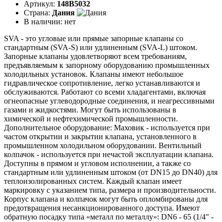
Артикул:
148B5032
Страна:
Дания
В наличии:
нет
SVA - это угловые или прямые запорные клапаны со
стандартным (SVA-S) или удлиненным (SVA-L) штоком.
Запорные клапаны удовлетворяют всем требованиям,
предъявляемым к запорному оборудованию промышленных
холодильных установок. Клапаны имеют небольшое
гидравлическое сопротивление, легко устанавливаются и
обслуживаются. Работают со всеми хладагентами, включая
огнеопасные углеводородные соединения, и неагрессивными
газами и жидкостями. Могут быть использованы в
химической и нефтехимической промышленности.
Дополнительное оборудование: Маховик - используется при
частом открытии и закрытии клапана, установленного в
промышленном холодильном оборудовании. Вентильный
колпачок - используется при нечастой эксплуатации клапана.
Доступны в прямом и угловом исполнении, а также со
стандартным или удлиненным штоком (от DN15 до DN40) для
теплоизолированных систем. Каждый клапан имеет
маркировку с указанием типа, размера и производительности.
Корпус клапана и колпачок могут быть опломбированы для
предотвращения несанкционированного доступа. Имеют
обратную посадку типа «металл по металлу»: DN6 - 65 (1/4" -