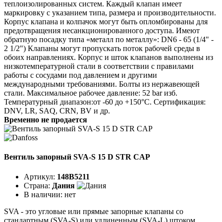
теплоизолированных систем. Каждый клапан имеет
маркировку с указанием типа, размера и производительности.
Корпус клапана и колпачок могут быть опломбированы для
предотвращения несанкционированного доступа. Имеют
обратную посадку типа «металл по металлу»: DN6 - 65 (1/4" -
2 1/2") Клапаны могут пропускать поток рабочей среды в
обоих направлениях. Корпус и шток клапанов выполнены из
низкотемпературной стали в соответствии с правилами
работы с сосудами под давлением и другими
международными требованиями. Болты из нержавеющей
стали. Максимальное рабочее давление: 52 bar изб.
Температурный диапазон:от -60 до +150°C. Сертификация:
DNV, LR, SAQ, CRN, BV и др.
Временно не продается
Вентиль запорный SVA-S 15 D STR CAP
Артикул:
148B5211
Страна:
Дания
В наличии:
нет
SVA - это угловые или прямые запорные клапаны со
стандартным (SVA-S) или удлиненным (SVA-L) штоком.