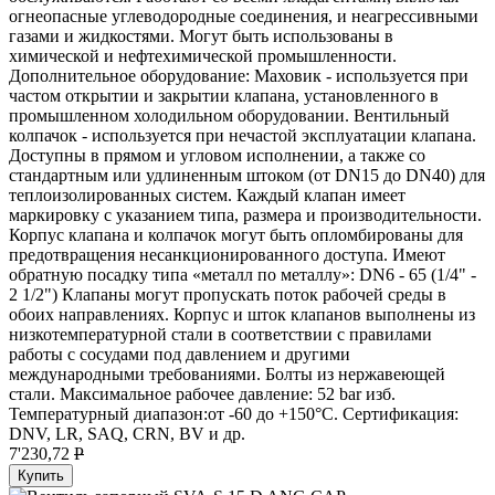
огнеопасные углеводородные соединения, и неагрессивными
газами и жидкостями. Могут быть использованы в
химической и нефтехимической промышленности.
Дополнительное оборудование: Маховик - используется при
частом открытии и закрытии клапана, установленного в
промышленном холодильном оборудовании. Вентильный
колпачок - используется при нечастой эксплуатации клапана.
Доступны в прямом и угловом исполнении, а также со
стандартным или удлиненным штоком (от DN15 до DN40) для
теплоизолированных систем. Каждый клапан имеет
маркировку с указанием типа, размера и производительности.
Корпус клапана и колпачок могут быть опломбированы для
предотвращения несанкционированного доступа. Имеют
обратную посадку типа «металл по металлу»: DN6 - 65 (1/4" -
2 1/2") Клапаны могут пропускать поток рабочей среды в
обоих направлениях. Корпус и шток клапанов выполнены из
низкотемпературной стали в соответствии с правилами
работы с сосудами под давлением и другими
международными требованиями. Болты из нержавеющей
стали. Максимальное рабочее давление: 52 bar изб.
Температурный диапазон:от -60 до +150°C. Сертификация:
DNV, LR, SAQ, CRN, BV и др.
7'230,72
P
Купить