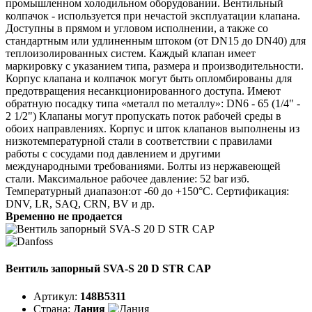
промышленном холодильном оборудовании. Вентильный
колпачок - используется при нечастой эксплуатации клапана.
Доступны в прямом и угловом исполнении, а также со
стандартным или удлиненным штоком (от DN15 до DN40) для
теплоизолированных систем. Каждый клапан имеет
маркировку с указанием типа, размера и производительности.
Корпус клапана и колпачок могут быть опломбированы для
предотвращения несанкционированного доступа. Имеют
обратную посадку типа «металл по металлу»: DN6 - 65 (1/4" -
2 1/2") Клапаны могут пропускать поток рабочей среды в
обоих направлениях. Корпус и шток клапанов выполнены из
низкотемпературной стали в соответствии с правилами
работы с сосудами под давлением и другими
международными требованиями. Болты из нержавеющей
стали. Максимальное рабочее давление: 52 bar изб.
Температурный диапазон:от -60 до +150°C. Сертификация:
DNV, LR, SAQ, CRN, BV и др.
Временно не продается
Вентиль запорный SVA-S 20 D STR CAP
Артикул:
148B5311
Страна:
Дания