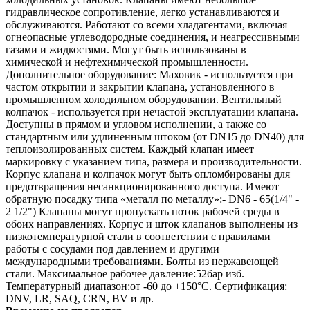
гидравлическое сопротивление, легко устанавливаются и
обслуживаются. Работают со всеми хладагентами, включая
огнеопасные углеводородные соединения, и неагрессивными
газами и жидкостями. Могут быть использованы в
химической и нефтехимической промышленности.
Дополнительное оборудование: Маховик - используется при
частом открытии и закрытии клапана, установленного в
промышленном холодильном оборудовании. Вентильный
колпачок - используется при нечастой эксплуатации клапана.
Доступны в прямом и угловом исполнении, а также со
стандартным или удлиненным штоком (от DN15 до DN40) для
теплоизолированных систем. Каждый клапан имеет
маркировку с указанием типа, размера и производительности.
Корпус клапана и колпачок могут быть опломбированы для
предотвращения несанкционированного доступа. Имеют
обратную посадку типа «металл по металлу»:- DN6 - 65(1/4" -
2 1/2") Клапаны могут пропускать поток рабочей среды в
обоих направлениях. Корпус и шток клапанов выполнены из
низкотемпературной стали в соответствии с правилами
работы с сосудами под давлением и другими
международными требованиями. Болты из нержавеющей
стали. Максимальное рабочее давление:52бар изб.
Температурный диапазон:от -60 до +150°C. Сертификация:
DNV, LR, SAQ, CRN, BV и др.