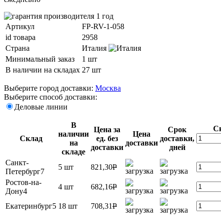
Артикул
FP-RV-1-058
id товара
2958
Страна
Италия
Минимальный заказ
1 шт
В наличии на складах
27 шт
Выберите город доставки:
Москва
Выберите способ доставки:
Деловые линии
В
С
Цена за
Срок
наличии
Цена
Склад
ед. без
доставки,
на
доставки
доставки
дней
складе
Санкт-
5 шт
821,30
P
Петербург7
Ростов-на-
4 шт
682,16
P
Дону4
Екатеринбург5
18 шт
708,31
P