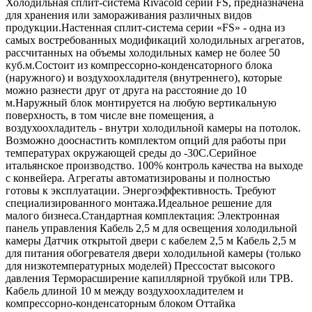
Холодильная сплит-система Rivacold серии FS, предназначена
для хранения или замораживания различных видов
продукции.Настенная сплит-система серии «FS» - одна из
самых востребованных модификаций холодильных агрегатов,
рассчитанных на объемы холодильных камер не более 50
куб.м.Состоит из компрессорно-конденсаторного блока
(наружного) и воздухоохладителя (внутреннего), которые
можно разнести друг от друга на расстояние до 10
м.Наружный блок монтируется на любую вертикальную
поверхность, в том числе вне помещения, а
воздухоохладитель - внутри холодильной камеры на потолок.
Возможно дооснастить комплектом опций для работы при
температурах окружающей среды до -30С.Серийное
итальянское производство. 100% контроль качества на выходе
с конвейера. Агрегаты автоматизированы и полностью
готовы к эксплуатации. Энергоэффективность. Требуют
специализированного монтажа.Идеальное решение для
малого бизнеса.Стандартная комплектация: Электронная
панель управления Кабель 2,5 м для освещения холодильной
камеры Датчик открытой двери с кабелем 2,5 м Кабель 2,5 м
для питания обогревателя двери холодильной камеры (только
для низкотемпературных моделей) Прессостат высокого
давления Терморасширение капиллярной трубкой или ТРВ.
Кабель длиной 10 м между воздухоохладителем и
компрессорно-конденсаторным блоком Оттайка