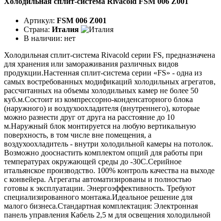
Холодильная сплит-система Rivacold FSM 006 Z001
Артикул:
FSM 006 Z001
Страна:
Италия
В наличии:
нет
Холодильная сплит-система Rivacold серии FS, предназначена
для хранения или замораживания различных видов
продукции.Настенная сплит-система серии «FS» - одна из
самых востребованных модификаций холодильных агрегатов,
рассчитанных на объемы холодильных камер не более 50
куб.м.Состоит из компрессорно-конденсаторного блока
(наружного) и воздухоохладителя (внутреннего), которые
можно разнести друг от друга на расстояние до 10
м.Наружный блок монтируется на любую вертикальную
поверхность, в том числе вне помещения, а
воздухоохладитель - внутри холодильной камеры на потолок.
Возможно дооснастить комплектом опций для работы при
температурах окружающей среды до -30С.Серийное
итальянское производство. 100% контроль качества на выходе
с конвейера. Агрегаты автоматизированы и полностью
готовы к эксплуатации. Энергоэффективность. Требуют
специализированного монтажа.Идеальное решение для
малого бизнеса.Стандартная комплектация: Электронная
панель управления Кабель 2,5 м для освещения холодильной