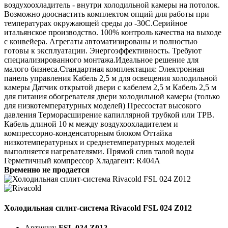
воздухоохладитель - внутри холодильной камеры на потолок.
Возможно дооснастить комплектом опций для работы при
температурах окружающей среды до -30С.Серийное
итальянское производство. 100% контроль качества на выходе
с конвейера. Агрегаты автоматизированы и полностью
готовы к эксплуатации. Энергоэффективность. Требуют
специализированного монтажа.Идеальное решение для
малого бизнеса.Стандартная комплектация: Электронная
панель управления Кабель 2,5 м для освещения холодильной
камеры Датчик открытой двери с кабелем 2,5 м Кабель 2,5 м
для питания обогревателя двери холодильной камеры (только
для низкотемпературных моделей) Прессостат высокого
давления Терморасширение капиллярной трубкой или ТРВ.
Кабель длиной 10 м между воздухоохладителем и
компрессорно-конденсаторным блоком Оттайка
низкотемпературных и среднетемпературных моделей
выполняется нагревателями. Прямой слив талой воды
Герметичный компрессор Хладагент: R404A
Временно не продается
Холодильная сплит-система Rivacold FSL 024 Z012
Артикул:
FSL 024 Z012