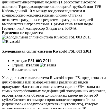
для низкотемпературных моделей) Прессостат высокого
давления Терморасширение капиллярной трубкой или ТРВ.
Кабель длиной 10 м между воздухоохладителем и
компрессорно-конденсаторным блоком Оттайка
низкотемпературных и среднетемпературных моделей
выполняется нагревателями. Прямой слив талой воды
Герметичный компрессор Хладагент: R404A
Временно не продается
Холодильная сплит-система Rivacold FSL 003 Z011
Артикул:
FSL 003 Z011
Страна:
Италия
В наличии:
нет
Холодильная сплит-система Rivacold серии FS, предназначена
для хранения или замораживания различных видов
продукции.Настенная сплит-система серии «FS» - одна из
самых востребованных модификаций холодильных агрегатов,
рассчитанных на объемы холодильных камер не более 50
куб.м.Состоит из компрессорно-конденсаторного блока
(наружного) и воздухоохладителя (внутреннего), которые
можно разнести друг от друга на расстояние до 10