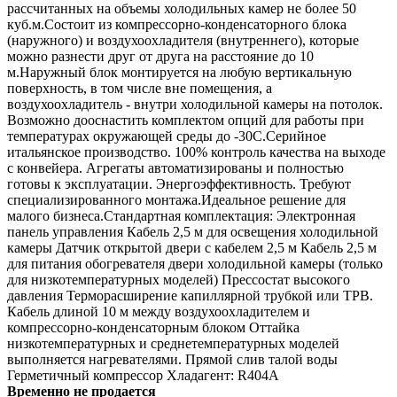
рассчитанных на объемы холодильных камер не более 50
куб.м.Состоит из компрессорно-конденсаторного блока
(наружного) и воздухоохладителя (внутреннего), которые
можно разнести друг от друга на расстояние до 10
м.Наружный блок монтируется на любую вертикальную
поверхность, в том числе вне помещения, а
воздухоохладитель - внутри холодильной камеры на потолок.
Возможно дооснастить комплектом опций для работы при
температурах окружающей среды до -30С.Серийное
итальянское производство. 100% контроль качества на выходе
с конвейера. Агрегаты автоматизированы и полностью
готовы к эксплуатации. Энергоэффективность. Требуют
специализированного монтажа.Идеальное решение для
малого бизнеса.Стандартная комплектация: Электронная
панель управления Кабель 2,5 м для освещения холодильной
камеры Датчик открытой двери с кабелем 2,5 м Кабель 2,5 м
для питания обогревателя двери холодильной камеры (только
для низкотемпературных моделей) Прессостат высокого
давления Терморасширение капиллярной трубкой или ТРВ.
Кабель длиной 10 м между воздухоохладителем и
компрессорно-конденсаторным блоком Оттайка
низкотемпературных и среднетемпературных моделей
выполняется нагревателями. Прямой слив талой воды
Герметичный компрессор Хладагент: R404A
Временно не продается