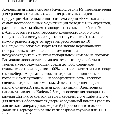
В наличии:
нет
Холодильная сплит-система Rivacold серии FS, предназначена
для хранения или замораживания различных видов
продукции.Настенная сплит-система серии «FS» - одна из
самых востребованных модификаций холодильных агрегатов,
рассчитанных на объемы холодильных камер не более 50
куб.м.Состоит из компрессорно-конденсаторного блока
(наружного) и воздухоохладителя (внутреннего), которые
можно разнести друг от друга на расстояние до 10
м.Наружный блок монтируется на любую вертикальную
поверхность, в том числе вне помещения, а
воздухоохладитель - внутри холодильной камеры на потолок.
Возможно дооснастить комплектом опций для работы при
температурах окружающей среды до -30С.Серийное
итальянское производство. 100% контроль качества на выходе
с конвейера. Агрегаты автоматизированы и полностью
готовы к эксплуатации. Энергоэффективность. Требуют
специализированного монтажа.Идеальное решение для
малого бизнеса.Стандартная комплектация: Электронная
панель управления Кабель 2,5 м для освещения холодильной
камеры Датчик открытой двери с кабелем 2,5 м Кабель 2,5 м
для питания обогревателя двери холодильной камеры (только
для низкотемпературных моделей) Прессостат высокого
давления Терморасширение капиллярной трубкой или ТРВ.