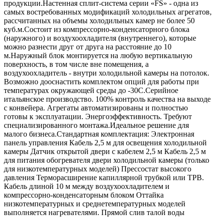
продукции.Настенная сплит-система серии «FS» - одна из
самых востребованных модификаций холодильных агрегатов,
рассчитанных на объемы холодильных камер не более 50
куб.м.Состоит из компрессорно-конденсаторного блока
(наружного) и воздухоохладителя (внутреннего), которые
можно разнести друг от друга на расстояние до 10
м.Наружный блок монтируется на любую вертикальную
поверхность, в том числе вне помещения, а
воздухоохладитель - внутри холодильной камеры на потолок.
Возможно дооснастить комплектом опций для работы при
температурах окружающей среды до -30С.Серийное
итальянское производство. 100% контроль качества на выходе
с конвейера. Агрегаты автоматизированы и полностью
готовы к эксплуатации. Энергоэффективность. Требуют
специализированного монтажа.Идеальное решение для
малого бизнеса.Стандартная комплектация: Электронная
панель управления Кабель 2,5 м для освещения холодильной
камеры Датчик открытой двери с кабелем 2,5 м Кабель 2,5 м
для питания обогревателя двери холодильной камеры (только
для низкотемпературных моделей) Прессостат высокого
давления Терморасширение капиллярной трубкой или ТРВ.
Кабель длиной 10 м между воздухоохладителем и
компрессорно-конденсаторным блоком Оттайка
низкотемпературных и среднетемпературных моделей
выполняется нагревателями. Прямой слив талой воды