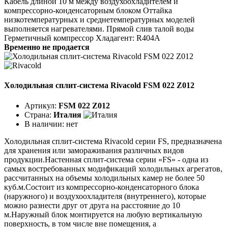
Кабель длиной 10 м между воздухоохладителем и
компрессорно-конденсаторным блоком Оттайка
низкотемпературных и среднетемпературных моделей
выполняется нагревателями. Прямой слив талой воды
Герметичный компрессор Хладагент: R404A
Временно не продается
Холодильная сплит-система Rivacold FSM 022 Z012
Артикул:
FSM 022 Z012
Страна:
Италия
В наличии:
нет
Холодильная сплит-система Rivacold серии FS, предназначена
для хранения или замораживания различных видов
продукции.Настенная сплит-система серии «FS» - одна из
самых востребованных модификаций холодильных агрегатов,
рассчитанных на объемы холодильных камер не более 50
куб.м.Состоит из компрессорно-конденсаторного блока
(наружного) и воздухоохладителя (внутреннего), которые
можно разнести друг от друга на расстояние до 10
м.Наружный блок монтируется на любую вертикальную
поверхность, в том числе вне помещения, а