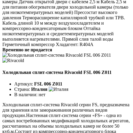
камеры Датчик открытой двери с кабелем 2,5 м Кабель 2,5 м
для питания обогревателя двери холодильной камеры (только
для низкотемпературных моделей) Прессостат высокого
давления Терморасширение капиллярной трубкой или ТРВ.
Кабель длиной 10 м между воздухоохладителем и
компрессорно-конденсаторным блоком Оттайка
низкотемпературных и среднетемпературных моделей
выполняется нагревателями. Прямой слив талой воды
Герметичный компрессор Хладагент: R404A
Временно не продается
Холодильная сплит-система Rivacold FSL 006 Z011
Артикул:
FSL 006 Z011
Страна:
Италия
В наличии:
нет
Холодильная сплит-система Rivacold серии FS, предназначена
для хранения или замораживания различных видов
продукции.Настенная сплит-система серии «FS» - одна из
самых востребованных модификаций холодильных агрегатов,
рассчитанных на объемы холодильных камер не более 50
куб.м.Состоит из компрессорно-конденсаторного блока