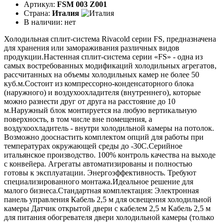
Артикул:
FSM 003 Z001
Страна:
Италия
В наличии:
нет
Холодильная сплит-система Rivacold серии FS, предназначена
для хранения или замораживания различных видов
продукции.Настенная сплит-система серии «FS» - одна из
самых востребованных модификаций холодильных агрегатов,
рассчитанных на объемы холодильных камер не более 50
куб.м.Состоит из компрессорно-конденсаторного блока
(наружного) и воздухоохладителя (внутреннего), которые
можно разнести друг от друга на расстояние до 10
м.Наружный блок монтируется на любую вертикальную
поверхность, в том числе вне помещения, а
воздухоохладитель - внутри холодильной камеры на потолок.
Возможно дооснастить комплектом опций для работы при
температурах окружающей среды до -30С.Серийное
итальянское производство. 100% контроль качества на выходе
с конвейера. Агрегаты автоматизированы и полностью
готовы к эксплуатации. Энергоэффективность. Требуют
специализированного монтажа.Идеальное решение для
малого бизнеса.Стандартная комплектация: Электронная
панель управления Кабель 2,5 м для освещения холодильной
камеры Датчик открытой двери с кабелем 2,5 м Кабель 2,5 м
для питания обогревателя двери холодильной камеры (только