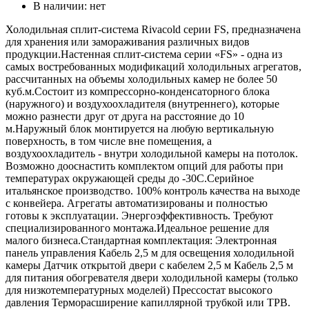
В наличии:
нет
Холодильная сплит-система Rivacold серии FS, предназначена
для хранения или замораживания различных видов
продукции.Настенная сплит-система серии «FS» - одна из
самых востребованных модификаций холодильных агрегатов,
рассчитанных на объемы холодильных камер не более 50
куб.м.Состоит из компрессорно-конденсаторного блока
(наружного) и воздухоохладителя (внутреннего), которые
можно разнести друг от друга на расстояние до 10
м.Наружный блок монтируется на любую вертикальную
поверхность, в том числе вне помещения, а
воздухоохладитель - внутри холодильной камеры на потолок.
Возможно дооснастить комплектом опций для работы при
температурах окружающей среды до -30С.Серийное
итальянское производство. 100% контроль качества на выходе
с конвейера. Агрегаты автоматизированы и полностью
готовы к эксплуатации. Энергоэффективность. Требуют
специализированного монтажа.Идеальное решение для
малого бизнеса.Стандартная комплектация: Электронная
панель управления Кабель 2,5 м для освещения холодильной
камеры Датчик открытой двери с кабелем 2,5 м Кабель 2,5 м
для питания обогревателя двери холодильной камеры (только
для низкотемпературных моделей) Прессостат высокого
давления Терморасширение капиллярной трубкой или ТРВ.