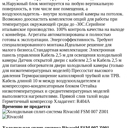
м.Наружный блок монтируется на любую вертикальную
поверхность, в том числе вне помещения, а
воздухоохладитель - внутри холодильной камеры на потолок.
Возможно дооснастить комплектом опций для работы при
температурах окружающей среды до -30С.Серийное
итальянское производство. 100% контроль качества на выходе
с конвейера. Агрегаты автоматизированы и полностью
готовы к эксплуатации. Энергоэффективность. Требуют
специализированного монтажа.Идеальное решение для
малого бизнеса.Стандартная комплектация: Электронная
панель управления Кабель 2,5 м для освещения холодильной
камеры Датчик открытой двери с кабелем 2,5 м Кабель 2,5 м
для питания обогревателя двери холодильной камеры (только
для низкотемпературных моделей) Прессостат высокого
давления Терморасширение капиллярной трубкой или ТРВ.
Кабель длиной 10 м между воздухоохладителем и
компрессорно-конденсаторным блоком Оттайка
низкотемпературных и среднетемпературных моделей
выполняется нагревателями. Прямой слив талой воды
Герметичный компрессор Хладагент: R404A
Временно не продается
Холодильная сплит-система Rivacold FSM 007 Z001