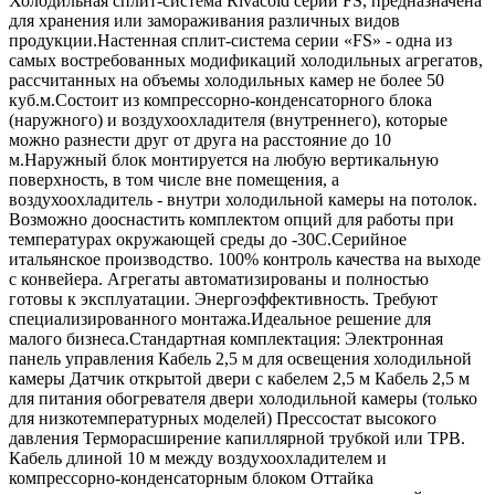
Холодильная сплит-система Rivacold серии FS, предназначена
для хранения или замораживания различных видов
продукции.Настенная сплит-система серии «FS» - одна из
самых востребованных модификаций холодильных агрегатов,
рассчитанных на объемы холодильных камер не более 50
куб.м.Состоит из компрессорно-конденсаторного блока
(наружного) и воздухоохладителя (внутреннего), которые
можно разнести друг от друга на расстояние до 10
м.Наружный блок монтируется на любую вертикальную
поверхность, в том числе вне помещения, а
воздухоохладитель - внутри холодильной камеры на потолок.
Возможно дооснастить комплектом опций для работы при
температурах окружающей среды до -30С.Серийное
итальянское производство. 100% контроль качества на выходе
с конвейера. Агрегаты автоматизированы и полностью
готовы к эксплуатации. Энергоэффективность. Требуют
специализированного монтажа.Идеальное решение для
малого бизнеса.Стандартная комплектация: Электронная
панель управления Кабель 2,5 м для освещения холодильной
камеры Датчик открытой двери с кабелем 2,5 м Кабель 2,5 м
для питания обогревателя двери холодильной камеры (только
для низкотемпературных моделей) Прессостат высокого
давления Терморасширение капиллярной трубкой или ТРВ.
Кабель длиной 10 м между воздухоохладителем и
компрессорно-конденсаторным блоком Оттайка