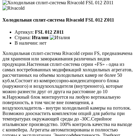
Холодильная сплит-система Rivacold FSL 012 Z011
Артикул:
FSL 012 Z011
Страна:
Италия
В наличии:
нет
Холодильная сплит-система Rivacold серии FS, предназначена
для хранения или замораживания различных видов
продукции.Настенная сплит-система серии «FS» - одна из
самых востребованных модификаций холодильных агрегатов,
рассчитанных на объемы холодильных камер не более 50
куб.м.Состоит из компрессорно-конденсаторного блока
(наружного) и воздухоохладителя (внутреннего), которые
можно разнести друг от друга на расстояние до 10
м.Наружный блок монтируется на любую вертикальную
поверхность, в том числе вне помещения, а
воздухоохладитель - внутри холодильной камеры на потолок.
Возможно дооснастить комплектом опций для работы при
температурах окружающей среды до -30С.Серийное
итальянское производство. 100% контроль качества на выходе
с конвейера. Агрегаты автоматизированы и полностью
готовы к эксплуатации. Энергоэффективность. Требуют