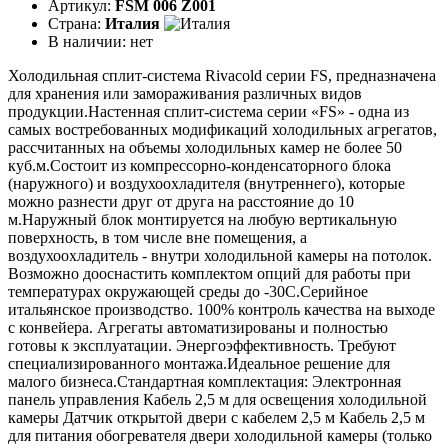
Артикул:
FSM 006 Z001
Страна:
Италия
В наличии:
нет
Холодильная сплит-система Rivacold серии FS, предназначена
для хранения или замораживания различных видов
продукции.Настенная сплит-система серии «FS» - одна из
самых востребованных модификаций холодильных агрегатов,
рассчитанных на объемы холодильных камер не более 50
куб.м.Состоит из компрессорно-конденсаторного блока
(наружного) и воздухоохладителя (внутреннего), которые
можно разнести друг от друга на расстояние до 10
м.Наружный блок монтируется на любую вертикальную
поверхность, в том числе вне помещения, а
воздухоохладитель - внутри холодильной камеры на потолок.
Возможно дооснастить комплектом опций для работы при
температурах окружающей среды до -30С.Серийное
итальянское производство. 100% контроль качества на выходе
с конвейера. Агрегаты автоматизированы и полностью
готовы к эксплуатации. Энергоэффективность. Требуют
специализированного монтажа.Идеальное решение для
малого бизнеса.Стандартная комплектация: Электронная
панель управления Кабель 2,5 м для освещения холодильной
камеры Датчик открытой двери с кабелем 2,5 м Кабель 2,5 м
для питания обогревателя двери холодильной камеры (только