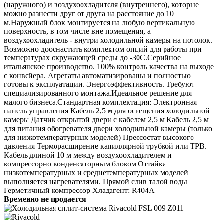
(наружного) и воздухоохладителя (внутреннего), которые
можно разнести друг от друга на расстояние до 10
м.Наружный блок монтируется на любую вертикальную
поверхность, в том числе вне помещения, а
воздухоохладитель - внутри холодильной камеры на потолок.
Возможно дооснастить комплектом опций для работы при
температурах окружающей среды до -30С.Серийное
итальянское производство. 100% контроль качества на выходе
с конвейера. Агрегаты автоматизированы и полностью
готовы к эксплуатации. Энергоэффективность. Требуют
специализированного монтажа.Идеальное решение для
малого бизнеса.Стандартная комплектация: Электронная
панель управления Кабель 2,5 м для освещения холодильной
камеры Датчик открытой двери с кабелем 2,5 м Кабель 2,5 м
для питания обогревателя двери холодильной камеры (только
для низкотемпературных моделей) Прессостат высокого
давления Терморасширение капиллярной трубкой или ТРВ.
Кабель длиной 10 м между воздухоохладителем и
компрессорно-конденсаторным блоком Оттайка
низкотемпературных и среднетемпературных моделей
выполняется нагревателями. Прямой слив талой воды
Герметичный компрессор Хладагент: R404A
Временно не продается