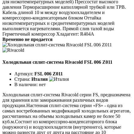
для низкотемпературных моделей) Прессостат высокого
давления Терморасширение капиллярной трубкой или ТРВ.
Кабель длиной 10 м между воздухоохладителем и
компрессорно-конденсаторным блоком Оттайка
низкотемпературных и среднетемпературных моделей
выполняется нагревателями. Прямой слив талой воды
Герметичный компрессор Хладагент: R404A
Временно не продается
Холодильная сплит-система Rivacold FSL 006 Z011
Артикул:
FSL 006 Z011
Страна:
Италия
В наличии:
нет
Холодильная сплит-система Rivacold серии FS, предназначена
для хранения или замораживания различных видов
продукции.Настенная сплит-система серии «FS» - одна из
самых востребованных модификаций холодильных агрегатов,
рассчитанных на объемы холодильных камер не более 50
куб.м.Состоит из компрессорно-конденсаторного блока
(наружного) и воздухоохладителя (внутреннего), которые
можно разнести друг от друга на расстояние до 10