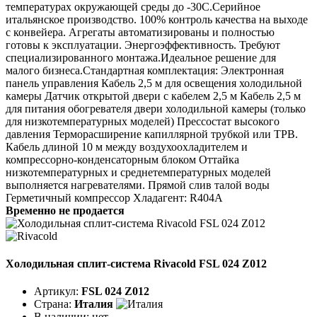
температурах окружающей среды до -30С.Серийное
итальянское производство. 100% контроль качества на выходе
с конвейера. Агрегаты автоматизированы и полностью
готовы к эксплуатации. Энергоэффективность. Требуют
специализированного монтажа.Идеальное решение для
малого бизнеса.Стандартная комплектация: Электронная
панель управления Кабель 2,5 м для освещения холодильной
камеры Датчик открытой двери с кабелем 2,5 м Кабель 2,5 м
для питания обогревателя двери холодильной камеры (только
для низкотемпературных моделей) Прессостат высокого
давления Терморасширение капиллярной трубкой или ТРВ.
Кабель длиной 10 м между воздухоохладителем и
компрессорно-конденсаторным блоком Оттайка
низкотемпературных и среднетемпературных моделей
выполняется нагревателями. Прямой слив талой воды
Герметичный компрессор Хладагент: R404A
Временно не продается
Холодильная сплит-система Rivacold FSL 024 Z012
Артикул:
FSL 024 Z012
Страна:
Италия
В наличии:
нет