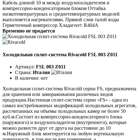
Кабель длиной 10 м между воздухоохладителем и
компрессорно-конденсаторным блоком Оттайка
низкотемпературных и среднетемпературных моделей
выполняется нагревателями. Прямой слив талой воды
Герметичный компрессор Хладагент: R404A
Временно не продается
Холодильная сплит-система Rivacold FSL 003 Z011
Артикул:
FSL 003 Z011
Страна:
Италия
В наличии:
нет
Холодильная сплит-система Rivacold серии FS, предназначена
для хранения или замораживания различных видов
продукции.Настенная сплит-система серии «FS» - одна из
самых востребованных модификаций холодильных агрегатов,
рассчитанных на объемы холодильных камер не более 50
куб.м.Состоит из компрессорно-конденсаторного блока
(наружного) и воздухоохладителя (внутреннего), которые
можно разнести друг от друга на расстояние до 10
м.Наружный блок монтируется на любую вертикальную
поверхность, в том числе вне помещения, а