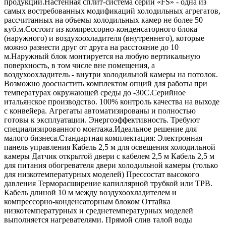
продукции.Настенная сплит-система серии «FS» - одна из
самых востребованных модификаций холодильных агрегатов,
рассчитанных на объемы холодильных камер не более 50
куб.м.Состоит из компрессорно-конденсаторного блока
(наружного) и воздухоохладителя (внутреннего), которые
можно разнести друг от друга на расстояние до 10
м.Наружный блок монтируется на любую вертикальную
поверхность, в том числе вне помещения, а
воздухоохладитель - внутри холодильной камеры на потолок.
Возможно дооснастить комплектом опций для работы при
температурах окружающей среды до -30С.Серийное
итальянское производство. 100% контроль качества на выходе
с конвейера. Агрегаты автоматизированы и полностью
готовы к эксплуатации. Энергоэффективность. Требуют
специализированного монтажа.Идеальное решение для
малого бизнеса.Стандартная комплектация: Электронная
панель управления Кабель 2,5 м для освещения холодильной
камеры Датчик открытой двери с кабелем 2,5 м Кабель 2,5 м
для питания обогревателя двери холодильной камеры (только
для низкотемпературных моделей) Прессостат высокого
давления Терморасширение капиллярной трубкой или ТРВ.
Кабель длиной 10 м между воздухоохладителем и
компрессорно-конденсаторным блоком Оттайка
низкотемпературных и среднетемпературных моделей
выполняется нагревателями. Прямой слив талой воды