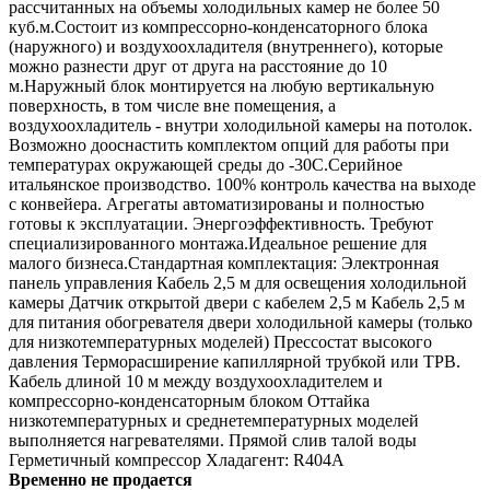
рассчитанных на объемы холодильных камер не более 50
куб.м.Состоит из компрессорно-конденсаторного блока
(наружного) и воздухоохладителя (внутреннего), которые
можно разнести друг от друга на расстояние до 10
м.Наружный блок монтируется на любую вертикальную
поверхность, в том числе вне помещения, а
воздухоохладитель - внутри холодильной камеры на потолок.
Возможно дооснастить комплектом опций для работы при
температурах окружающей среды до -30С.Серийное
итальянское производство. 100% контроль качества на выходе
с конвейера. Агрегаты автоматизированы и полностью
готовы к эксплуатации. Энергоэффективность. Требуют
специализированного монтажа.Идеальное решение для
малого бизнеса.Стандартная комплектация: Электронная
панель управления Кабель 2,5 м для освещения холодильной
камеры Датчик открытой двери с кабелем 2,5 м Кабель 2,5 м
для питания обогревателя двери холодильной камеры (только
для низкотемпературных моделей) Прессостат высокого
давления Терморасширение капиллярной трубкой или ТРВ.
Кабель длиной 10 м между воздухоохладителем и
компрессорно-конденсаторным блоком Оттайка
низкотемпературных и среднетемпературных моделей
выполняется нагревателями. Прямой слив талой воды
Герметичный компрессор Хладагент: R404A
Временно не продается