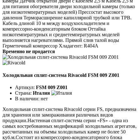
камеры Датчик открытой двери с кабелем 2,5 м Кабель 2,5 м
для питания обогревателя двери холодильной камеры (только
для низкотемпературных моделей) Прессостат высокого
давления Терморасширение капиллярной трубкой или ТРВ.
Кабель длиной 10 м между воздухоохладителем и
компрессорно-конденсаторным блоком Оттайка
низкотемпературных и среднетемпературных моделей
выполняется нагревателями. Прямой слив талой воды
Герметичный компрессор Хладагент: R404A
Временно не продается
Холодильная сплит-система Rivacold FSM 009 Z001
Артикул:
FSM 009 Z001
Страна:
Италия
В наличии:
нет
Холодильная сплит-система Rivacold серии FS, предназначена
для хранения или замораживания различных видов
продукции.Настенная сплит-система серии «FS» - одна из
самых востребованных модификаций холодильных агрегатов,
рассчитанных на объемы холодильных камер не более 50
куб.м.Состоит из компрессорно-конденсаторного блока