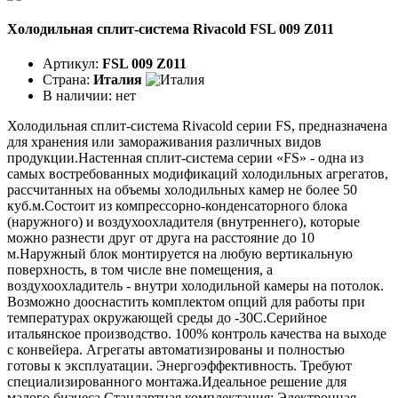
Холодильная сплит-система Rivacold FSL 009 Z011
Артикул:
FSL 009 Z011
Страна:
Италия
В наличии:
нет
Холодильная сплит-система Rivacold серии FS, предназначена
для хранения или замораживания различных видов
продукции.Настенная сплит-система серии «FS» - одна из
самых востребованных модификаций холодильных агрегатов,
рассчитанных на объемы холодильных камер не более 50
куб.м.Состоит из компрессорно-конденсаторного блока
(наружного) и воздухоохладителя (внутреннего), которые
можно разнести друг от друга на расстояние до 10
м.Наружный блок монтируется на любую вертикальную
поверхность, в том числе вне помещения, а
воздухоохладитель - внутри холодильной камеры на потолок.
Возможно дооснастить комплектом опций для работы при
температурах окружающей среды до -30С.Серийное
итальянское производство. 100% контроль качества на выходе
с конвейера. Агрегаты автоматизированы и полностью
готовы к эксплуатации. Энергоэффективность. Требуют
специализированного монтажа.Идеальное решение для
малого бизнеса.Стандартная комплектация: Электронная