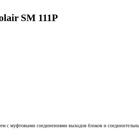
lair SM 111P
стем с муфтовыми соединениями выходов блоков и соединительн