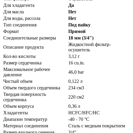
Для хладагента
Да
Для масла
Нет
Для воды, рассола
Нет
Тип соединения
Под пайку
Формат
Прямой
Соединительные размеры
18 мм (3/4")
Жидкостной фильтр-
Описание продукта
осушитель
Кол-во кислоты
3,12 г
Размер сердечника
16 cu.in.
Максимальное рабочее
46,0 bar
давление
Чистый объем
0,122 л
Объем твердого сердечника
234 см3
Твердая поверхность
220 см2
сердечника
Объем корпуса
0,36 л
Хладагенты
HCFC/HFC/HC
Диапазон температур
-40 - 70 °C
Материал соединения
Сталь с медным покрытием
Размер входного сечения
3/4"