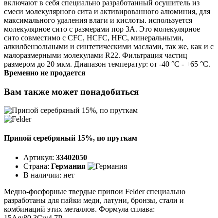
включают в себя специально разработанный осушитель из
смеси молекулярного сита и активированного алюминия, для
максимального удаления влаги и кислоты. используется
молекулярное сито с размерами пор 3А. Это молекулярное
сито совместимо с CFC, HCFC, HFC, минеральными,
алкилбензольными и синтетическими маслами, так же, как и с
малоразмерными молекулами R22. Фильтрация частиц
размером до 20 мкм. Диапазон температур: от -40 °C - +65 °C.
Временно не продается
Вам также может понадобиться
Припой серебряный 15%, по пруткам
Артикул:
33402050
Страна:
Германия
В наличии:
нет
Медно-фосфорные твердые припои Felder специально
разработаны для пайки меди, латуни, бронзы, стали и
комбинаций этих металлов. Формула сплава:
15Ag;80,3Cu;4,7P.