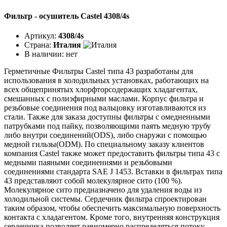
Фильтр - осушитель Castel 4308/4s
Артикул:
4308/4s
Страна:
Италия
В наличии:
нет
Герметичные Фильтры Castel типа 43 разработаны для
использования в холодильных установках, работающих на
всех общепринятых хлорфторсодержащих хладагентах,
смешанных с полиэфирными маслами. Корпус фильтра и
резьбовые соединения под вальцовку изготавливаются из
стали. Также для заказа доступны фильтры с омедненными
патрубками под пайку, позволяющими паять медную трубу
либо внутри соединений(ODS), либо снаружи с помощью
медной гильзы(ODM). По специальному заказу клиентов
компания Castel также может предоставить фильтры типа 43 с
медными паяными соединениями и резьбовыми
соединениями стандарта SAE J 1453. Вставки в фильтрах типа
43 представляют собой молекулярное сито (100 %).
Молекулярное сито предназначено для удаления воды из
холодильной системы. Сердечник фильтра спроектирован
таким образом, чтобы обеспечить максимальную поверхность
контакта с хладагентом. Кроме того, внутренняя конструкция
сердечника позволяет равномерно распределяться потоку