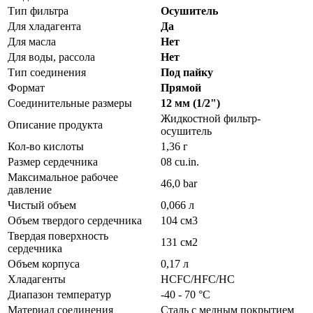
Тип фильтра
Осушитель
Для хладагента
Да
Для масла
Нет
Для воды, рассола
Нет
Тип соединения
Под пайку
Формат
Прямой
Соединительные размеры
12 мм (1/2")
Жидкостной фильтр-
Описание продукта
осушитель
Кол-во кислоты
1,36 г
Размер сердечника
08 cu.in.
Максимальное рабочее
46,0 bar
давление
Чистый объем
0,066 л
Объем твердого сердечника
104 см3
Твердая поверхность
131 см2
сердечника
Объем корпуса
0,17 л
Хладагенты
HCFC/HFC/HC
Диапазон температур
-40 - 70 °C
Материал соединения
Сталь с медным покрытием