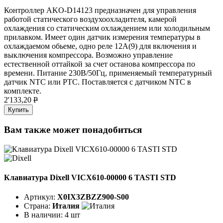
Контроллер AKO-D14123 предназначен для управления
работой статического воздухоохладителя, камерой
охлаждения со статическим охлаждением или холодильным
прилавком. Имеет один датчик измерения температуры в
охлаждаемом обьеме, одно реле 12A(9) для включения и
выключения компрессора. Возможно управление
естественной оттайкой за счет останова компрессора по
времени. Питание 230В/50Гц, применяемый температурный
датчик NTC или PTC. Поставляется с датчиком NTC в
комплекте.
2'133,20
P
Купить
Вам также может понадобиться
Клавиатура Dixell VICX610-00000 6 TASTI STD
Артикул:
X0IX3ZBZZ900-S00
Страна:
Италия
В наличии:
4 шт