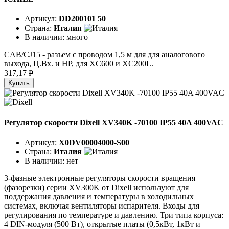
Артикул:
DD200101 50
Страна:
Италия
В наличии:
много
CAB/CJ15 - разъем с проводом 1,5 м для для аналогового
выхода, Ц.Вх. и HP, для XC600 и XC200L.
317,17
P
Купить
Регулятор скорости Dixell XV340K -70100 IP55 40A 400VAC
Артикул:
X0DV00004000-S00
Страна:
Италия
В наличии:
нет
3-фазные электронные регуляторы скорости вращения
(фазорезки) серии XV300K от Dixell используют для
поддержания давления и температуры в холодильных
системах, включая вентиляторы испарителя. Входы для
регулирования по температуре и давлению. Три типа корпуса:
4 DIN-модуля (500 Вт), открытые платы (0,5кВт, 1кВт и