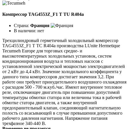
Компрессор TAG4553Z_F1 T TU R404a
Страна:
Франция
В наличии:
нет
Трехцилиндровый герметичный холодильный компрессор
TAG4553Z_F1 T TC R404a производства LUnite Hermetique
Tecumseh Europe для торговых средне- и
высокотемпературных холодильных установок, систем
кондиционирования воздуха и тепловых насосов с
установленной электрической мощностью электродвигателей
от 2 кВт до 4,4 кВт. Значение холодильного коэффициента у
данного типа компрессоров достигает значения 3,2. При
работе они требуют принудительного воздушного охлаждения
с расходом 500 - 700 м.куб./час. Имеют внутреннее тепловое
реле, отключающее двигатель при повышении допустимой
температуры обмотки статора или величины тока в рабочей
обмотке статора двигателя, а также внутренний
предохранительный клапан, соединяющий нагнетательную
полость со всасывающей в случае превышения допустимого
рабочего давления нагнетания. Напряжение питания
трехфазное 340-440 В.
Временно не продается