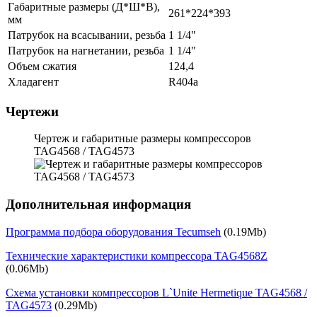
Габаритные размеры (Д*Ш*В),
261*224*393
мм
Патрубок на всасывании, резьба
1 1/4"
Патрубок на нагнетании, резьба
1 1/4"
Объем сжатия
124,4
Хладагент
R404a
Чертежи
Чертеж и габаритные размеры компрессоров
TAG4568 / TAG4573
Дополнительная информация
Программа подбора оборудования Tecumseh
(0.19Mb)
Технические характеристики компрессора TAG4568Z
(0.06Mb)
Схема установки компрессоров L`Unite Hermetique TAG4568 /
TAG4573
(0.29Mb)