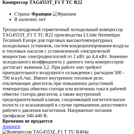
Компрессор TAG4553T_F1 T TC R22
Страна:
Франция
В наличии:
нет
Трехцилиндровый герметичный холодильный компрессор
TAG4553T_F1 T TC R22 производства LUnite Hermetique
Tecumseh Europe для торговых высокотемпературных
холодильных установок, систем кондиционирования воздуха
и тепловых насосов с установленной электрической
мощностью электродвигателей от 2 кВт до 4,4 кВт. Значение
холодильного коэффициента у данного типа компрессоров
достигает значения 3,2. При работе они требуют
принудительного воздушного охлаждения с расходом 500 -
700 м.куб./час. Имеют внутреннее тепловое реле,
отключающее двигатель при повышении допустимой
температуры обмотки статора или величины тока в рабочей
обмотке статора двигателя, а также внутренний
предохранительный клапан, соединяющий нагнетательную
полость со всасывающей в случае превышения допустимого
рабочего давления нагнетания. Напряжение питания
трехфазное 340-440 В.
Временно не продается
Аналоги