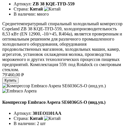
Артикул:
ZB 38 KQE-TFD-559
Страна:
Китай
В наличии:
много
Среднетемпературный спиральный холодильный компрессор
Copeland ZB 38 KQE-TFD-559, холодопроизводительность
8,53 кВт (EN 12900, -10/+45, R404a), является проверенным и
оптимальным решением для различного промышленного
холодильного оборудования, оборудования
продовольственных магазинов, холодильных машин, камер,
агрегатов, установок охлаждения молока, производства
мороженого и других технологических процессов пищевых
предприятий. Комплектация 559: под Rotalock со смотровым
стеклом.
79'460,00
P
Купить
Компрессор Embraco Aspera SE6036GS-O (инд.уп.)
Артикул:
301EO1101AA
Страна:
Китай
В наличии:
2 шт