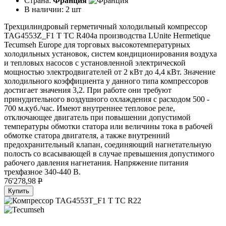
Страна:
Франция
В наличии:
2 шт
Трехцилиндровый герметичный холодильный компрессор
TAG4553Z_F1 T TC R404a производства LUnite Hermetique
Tecumseh Europe для торговых высокотемпературных
холодильных установок, систем кондиционирования воздуха
и тепловых насосов с установленной электрической
мощностью электродвигателей от 2 кВт до 4,4 кВт. Значение
холодильного коэффициента у данного типа компрессоров
достигает значения 3,2. При работе они требуют
принудительного воздушного охлаждения с расходом 500 -
700 м.куб./час. Имеют внутреннее тепловое реле,
отключающее двигатель при повышении допустимой
температуры обмотки статора или величины тока в рабочей
обмотке статора двигателя, а также внутренний
предохранительный клапан, соединяющий нагнетательную
полость со всасывающей в случае превышения допустимого
рабочего давления нагнетания. Напряжение питания
трехфазное 340-440 В.
76'278,98
P
Купить