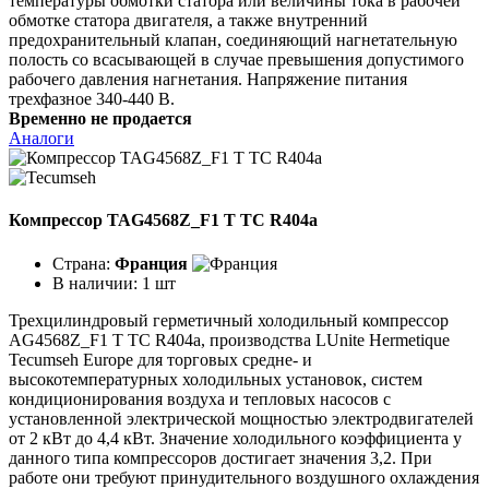
температуры обмотки статора или величины тока в рабочей
обмотке статора двигателя, а также внутренний
предохранительный клапан, соединяющий нагнетательную
полость со всасывающей в случае превышения допустимого
рабочего давления нагнетания. Напряжение питания
трехфазное 340-440 В.
Временно не продается
Аналоги
Компрессор TAG4568Z_F1 T TC R404a
Страна:
Франция
В наличии:
1 шт
Трехцилиндровый герметичный холодильный компрессор
AG4568Z_F1 T TC R404a, производства LUnite Hermetique
Tecumseh Europe для торговых средне- и
высокотемпературных холодильных установок, систем
кондиционирования воздуха и тепловых насосов с
установленной электрической мощностью электродвигателей
от 2 кВт до 4,4 кВт. Значение холодильного коэффициента у
данного типа компрессоров достигает значения 3,2. При
работе они требуют принудительного воздушного охлаждения