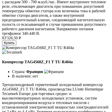
с расходом 500 - 700 м.куб./час. Имеют внутреннее тепловое
реле, отключающее двигатель при повышении допустимой
температуры обмотки статора или величины тока в рабочей
обмотке статора двигателя, а также внутренний
предохранительный клапан, соединяющий нагнетательную
полость со всасывающей в случае превышения допустимого
рабочего давления нагнетания. Напряжение питания
трехфазное 340-440 В.
83'326,50
P
Купить
Компрессор TAG4568Z_F1 T TU R404a
Страна:
Франция
В наличии:
нет
Трехцилиндровый герметичный холодильный компрессор
AG4568Z_F1 T TU R404a, производства LUnite Hermetique
Tecumseh Europe для торговых средне- и
высокотемпературных холодильных установок, систем
кондиционирования воздуха и тепловых насосов с
установленной электрической мощностью электродвигателей
от 2 кВт до 4,4 кВт. Значение холодильного коэффициента у