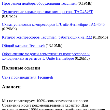
Программа подбора оборудования Tecumseh
(0.19Mb)
Технические характеристики компрессора TAG4546T
(0.07Mb)
Схема установки компрессоров L`Unite Hermetique TAG4546
(0.29Mb)
Каталог компрессоров Tecumseh, работающих на R22
(0.39Mb)
Общий каталог Tecumseh
(13.10Mb)
Обозначение моделей герметичных компрессоров и
холодильных агрегатов L`Unite Hermetique
(0.26Mb)
Полезные ссылки
Сайт производителя Tecumseh
Аналоги
Мы не гарантируем 100% совместимости аналогов.
Сравнение носит рекомендательный характер. Для
подтверждения 100% совместимости требуется консультация