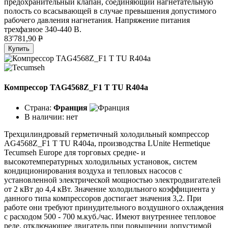
предохранительный клапан, соединяющий нагнетательную
полость со всасывающей в случае превышения допустимого
рабочего давления нагнетания. Напряжение питания
трехфазное 340-440 В.
83'781,90
P
Купить
Компрессор TAG4568Z_F1 T TU R404a
Страна:
Франция
В наличии:
нет
Трехцилиндровый герметичный холодильный компрессор
AG4568Z_F1 T TU R404a, производства LUnite Hermetique
Tecumseh Europe для торговых средне- и
высокотемпературных холодильных установок, систем
кондиционирования воздуха и тепловых насосов с
установленной электрической мощностью электродвигателей
от 2 кВт до 4,4 кВт. Значение холодильного коэффициента у
данного типа компрессоров достигает значения 3,2. При
работе они требуют принудительного воздушного охлаждения
с расходом 500 - 700 м.куб./час. Имеют внутреннее тепловое
реле, отключающее двигатель при повышении допустимой