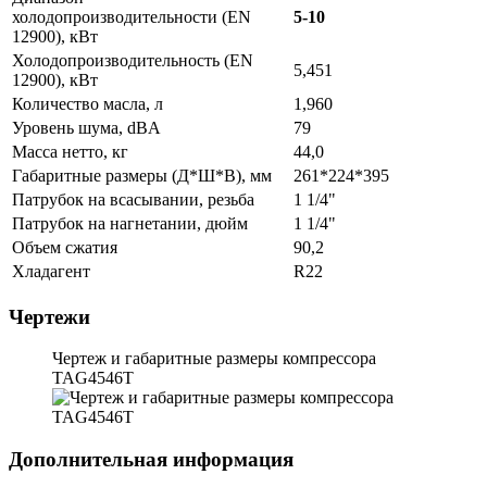
холодопроизводительности (EN
5-10
12900), кВт
Холодопроизводительность (EN
5,451
12900), кВт
Количество масла, л
1,960
Уровень шума, dBA
79
Масса нетто, кг
44,0
Габаритные размеры (Д*Ш*В), мм
261*224*395
Патрубок на всасывании, резьба
1 1/4"
Патрубок на нагнетании, дюйм
1 1/4"
Объем сжатия
90,2
Хладагент
R22
Чертежи
Чертеж и габаритные размеры компрессора
TAG4546T
Дополнительная информация