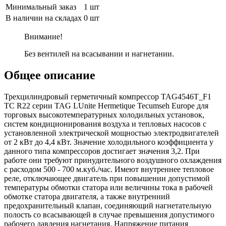
Минимальный заказ
1 шт
В наличии на складах
0 шт
Внимание!
Без вентилей на всасывании и нагнетании.
Общее описание
Трехцилиндровый герметичный компрессор TAG4546T_F1
TC R22 серии TAG LUnite Hermetique Tecumseh Europe для
торговых высокотемпературных холодильных установок,
систем кондиционирования воздуха и тепловых насосов с
установленной электрической мощностью электродвигателей
от 2 кВт до 4,4 кВт. Значение холодильного коэффициента у
данного типа компрессоров достигает значения 3,2. При
работе они требуют принудительного воздушного охлаждения
с расходом 500 - 700 м.куб./час. Имеют внутреннее тепловое
реле, отключающее двигатель при повышении допустимой
температуры обмотки статора или величины тока в рабочей
обмотке статора двигателя, а также внутренний
предохранительный клапан, соединяющий нагнетательную
полость со всасывающей в случае превышения допустимого
рабочего давления нагнетания. Напряжение питания