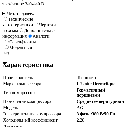
трехфазное 340-440 В.
Читать далее...
Технические
характеристики
Чертежи
и схемы
Дополнительная
информация
Аналоги
Сертификаты
Модельный
ряд
Характеристика
Производитель
Tecumseh
Марка компрессора
L`Unite Hermetique
Герметичный
Тип компрессора
поршневой
Назначение компрессора
Среднетемпературный
Модель
AG
Электропитание компрессора
3 фазы/380 В/50 Гц
Холодильный коэффициент
2.28
Диапазон