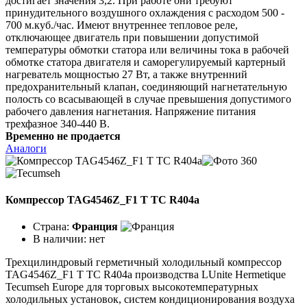
достигает значения 3,2. При работе они требуют
принудительного воздушного охлаждения с расходом 500 -
700 м.куб./час. Имеют внутреннее тепловое реле,
отключающее двигатель при повышении допустимой
температуры обмотки статора или величины тока в рабочей
обмотке статора двигателя и саморегулируемый картерный
нагреватель мощностью 27 Вт, а также внутренний
предохранительный клапан, соединяющий нагнетательную
полость со всасывающей в случае превышения допустимого
рабочего давления нагнетания. Напряжение питания
трехфазное 340-440 В.
Временно не продается
Аналоги
Компрессор TAG4546Z_F1 T TC R404a
Страна:
Франция
В наличии:
нет
Трехцилиндровый герметичный холодильный компрессор
TAG4546Z_F1 T TC R404a производства LUnite Hermetique
Tecumseh Europe для торговых высокотемпературных
холодильных установок, систем кондиционирования воздуха