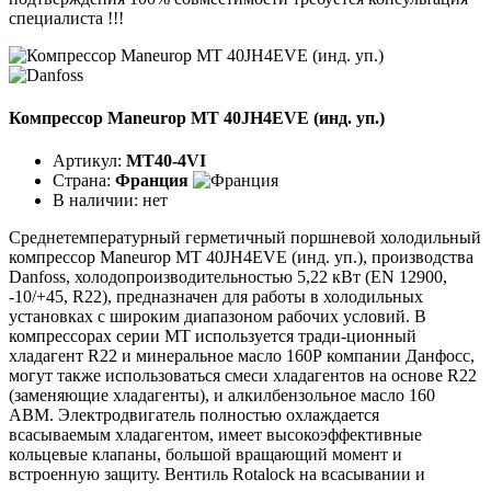
специалиста !!!
Компрессор Maneurop MT 40JH4EVE (инд. уп.)
Артикул:
MT40-4VI
Страна:
Франция
В наличии:
нет
Среднетемпературный герметичный поршневой холодильный
компрессор Maneurop MT 40JH4EVE (инд. уп.), производства
Danfoss, холодопроизводительностью 5,22 кВт (EN 12900,
-10/+45, R22), предназначен для работы в холодильных
установках с широким диапазоном рабочих условий. В
компрессорах серии МТ используется тради-ционный
хладагент R22 и минеральное масло 160Р компании Данфосс,
могут также использоваться смеси хладагентов на основе R22
(заменяющие хладагенты), и алкилбензольное масло 160
АВМ. Электродвигатель полностью охлаждается
всасываемым хладагентом, имеет высокоэффективные
кольцевые клапаны, большой вращающий момент и
встроенную защиту. Вентиль Rotalock на всасывании и