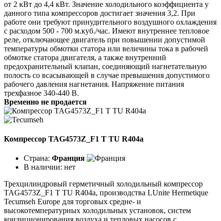
от 2 кВт до 4,4 кВт. Значение холодильного коэффициента у
данного типа компрессоров достигает значения 3,2. При
работе они требуют принудительного воздушного охлаждения
с расходом 500 - 700 м.куб./час. Имеют внутреннее тепловое
реле, отключающее двигатель при повышении допустимой
температуры обмотки статора или величины тока в рабочей
обмотке статора двигателя, а также внутренний
предохранительный клапан, соединяющий нагнетательную
полость со всасывающей в случае превышения допустимого
рабочего давления нагнетания. Напряжение питания
трехфазное 340-440 В.
Временно не продается
Компрессор TAG4573Z_F1 T TU R404a
Страна:
Франция
В наличии:
нет
Трехцилиндровый герметичный холодильный компрессор
TAG4573Z_F1 T TU R404a, производства LUnite Hermetique
Tecumseh Europe для торговых средне- и
высокотемпературных холодильных установок, систем
кондиционирования воздуха и тепловых насосов с