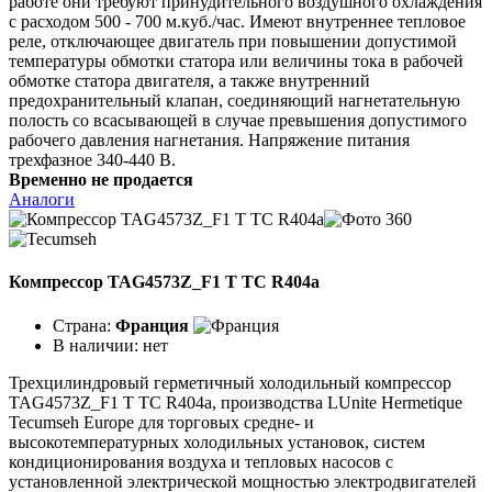
работе они требуют принудительного воздушного охлаждения
с расходом 500 - 700 м.куб./час. Имеют внутреннее тепловое
реле, отключающее двигатель при повышении допустимой
температуры обмотки статора или величины тока в рабочей
обмотке статора двигателя, а также внутренний
предохранительный клапан, соединяющий нагнетательную
полость со всасывающей в случае превышения допустимого
рабочего давления нагнетания. Напряжение питания
трехфазное 340-440 В.
Временно не продается
Аналоги
Компрессор TAG4573Z_F1 T TC R404a
Страна:
Франция
В наличии:
нет
Трехцилиндровый герметичный холодильный компрессор
TAG4573Z_F1 T TC R404a, производства LUnite Hermetique
Tecumseh Europe для торговых средне- и
высокотемпературных холодильных установок, систем
кондиционирования воздуха и тепловых насосов с
установленной электрической мощностью электродвигателей