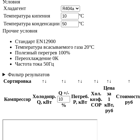
Условия
Хладагент
Температура кипения
°C
Температура конденсации
°C
Прочие условия
Стандарт EN12900
Температура всасываемого газа 20°C
Полезный перегрев 100%
Переохлаждение 0K
Частота тока 50Гц
Фильтр результатов
Сортировка
↑↓
↑↓
↑↓
↑↓
↑↓
↑
Цена
Q +/-
Хол.
за
Холодопр.
Потреб.
Стоимость
Компрессор
коэф.
1
Q, кВт
P, кВт
руб
COP
кВт,
%
руб