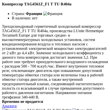
Компрессор TAG4561Z_F1 T TU R404a
Страна:
Франция
В наличии:
нет
Трехцилиндровый герметичный холодильный компрессор
TAG4561Z_F1 T TU R404a, производства LUnite Hermetique
Tecumseh Europe для торговых средне- и
высокотемпературных холодильных установок, систем
кондиционирования воздуха и тепловых насосов с
установленной электрической мощностью электродвигателей
от 2 кВт до 4,4 кВт. Значение холодильного коэффициента у
данного типа компрессоров достигает значения 3,2. При
работе они требуют принудительного воздушного охлаждения
с расходом 500 - 700 м.куб./час. Имеют внутреннее тепловое
реле, отключающее двигатель при повышении допустимой
температуры обмотки статора или величины тока в рабочей
обмотке статора двигателя, а также внутренний
предохранительный клапан, соединяющий нагнетательную
полость со всасывающей в случае превышения допустимого
рабочего давления нагнетания. Напряжение питания
трехфазное 340-440 В.
Временно не продается
Аналоги