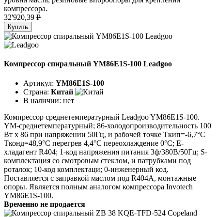
компрессора.
32'920,39
P
Купить
Компрессор спиральный YM86E1S-100 Leadgoo
Артикул:
YM86E1S-100
Страна:
Китай
В наличии:
нет
Компрессор среднетемпературный Leadgoo YM86E1S-100.
YM-среднетемпературный; 86-холодопроизводительность 100
Вт x 86 при напряжении 50Гц, и рабочей точке Tкип=-6,7°C
Tконд=48,9°C перегрев 4,4°C переохлаждение 0°C; E-
хладагент R404; 1-код напряжения питания 3ф/380В/50Гц; S-
комплектация со смотровым стеклом, и патрубками под
роталок; 10-код комплектаци; 0-инженерный код.
Поставляется с заправкой маслом под R404A, монтажные
опоры. Является полным аналогом компрессора Invotech
YM86E1S-100.
Временно не продается