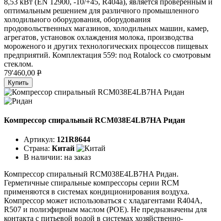
8,53 кВт (EN 12900, -10/+45, R404a), является проверенным и
оптимальным решением для различного промышленного
холодильного оборудования, оборудования
продовольственных магазинов, холодильных машин, камер,
агрегатов, установок охлаждения молока, производства
мороженого и других технологических процессов пищевых
предприятий. Комплектация 559: под Rotalock со смотровым
стеклом.
79'460,00
P
Купить
Компрессор спиральный RCM038E4LB7HA Ридан
Артикул:
121R8644
Страна:
Китай
В наличии:
на заказ
Компрессор спиральный RCM038E4LB7HA Ридан.
Герметичные спиральные компрессоры серии RCM
применяются в системах кондиционирования воздуха.
Компрессор может использоваться с хладагентами R404A,
R507 и полиэфирным маслом (POE). Не предназначены для
контакта с питьевой водой в системах хозяйственно-