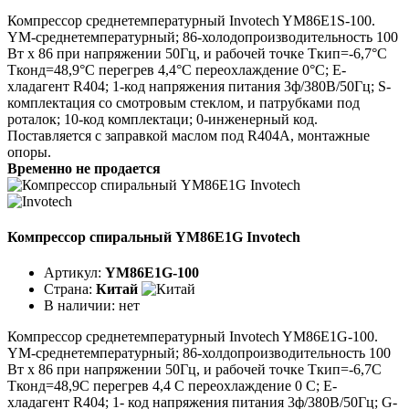
Компрессор среднетемпературный Invotech YM86E1S-100.
YM-среднетемпературный; 86-холодопроизводительность 100
Вт x 86 при напряжении 50Гц, и рабочей точке Tкип=-6,7°C
Tконд=48,9°C перегрев 4,4°C переохлаждение 0°C; E-
хладагент R404; 1-код напряжения питания 3ф/380В/50Гц; S-
комплектация со смотровым стеклом, и патрубками под
роталок; 10-код комплектаци; 0-инженерный код.
Поставляется с заправкой маслом под R404A, монтажные
опоры.
Временно не продается
Компрессор спиральный YM86E1G Invotech
Артикул:
YM86E1G-100
Страна:
Китай
В наличии:
нет
Компрессор среднетемпературный Invotech YM86E1G-100.
YM-среднетемпературный; 86-холдопроизводительность 100
Вт x 86 при напряжении 50Гц, и рабочей точке Tкип=-6,7C
Tконд=48,9C перегрев 4,4 C переохлаждение 0 C; E-
хладагент R404; 1- код напряжения питания 3ф/380В/50Гц; G-