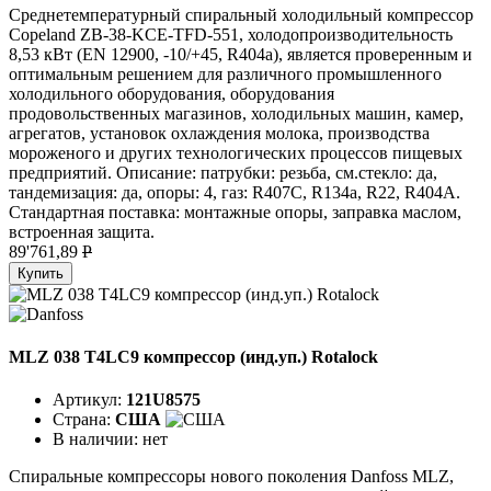
Среднетемпературный спиральный холодильный компрессор
Copeland ZB-38-KCE-TFD-551, холодопроизводительность
8,53 кВт (EN 12900, -10/+45, R404a), является проверенным и
оптимальным решением для различного промышленного
холодильного оборудования, оборудования
продовольственных магазинов, холодильных машин, камер,
агрегатов, установок охлаждения молока, производства
мороженого и других технологических процессов пищевых
предприятий. Описание: патрубки: резьба, см.стекло: да,
тандемизация: да, опоры: 4, газ: R407C, R134a, R22, R404A.
Стандартная поставка: монтажные опоры, заправка маслом,
встроенная защита.
89'761,89
P
Купить
MLZ 038 T4LC9 компрессор (инд.уп.) Rotalock
Артикул:
121U8575
Страна:
США
В наличии:
нет
Спиральные компрессоры нового поколения Danfoss MLZ,