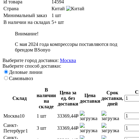
id товара
14594
Страна
Китай
Минимальный заказ
1 шт
В наличии на складах
5+ шт
Внимание!
С мая 2024 года компрессоры поставляются под
брендом BSonyo
Выберите город доставки:
Москва
Выберите способ доставки:
Деловые линии
Самовывоз
В
С
Цена за
Срок
наличии
Цена
Склад
ед. без
доставки,
на
доставки
доставки
дней
складе
Москва10
1 шт
33369,44
P
Санкт-
3 шт
33369,44
P
Петербург1
Санкт-