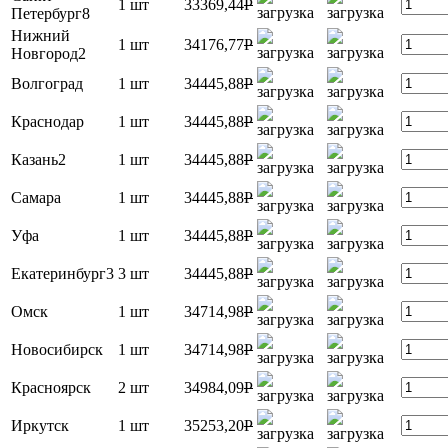
1 шт
33369,44
P
Петербург8
Нижний
1 шт
34176,77
P
Новгород2
Волгоград
1 шт
34445,88
P
Краснодар
1 шт
34445,88
P
Казань2
1 шт
34445,88
P
Самара
1 шт
34445,88
P
Уфа
1 шт
34445,88
P
Екатеринбург3
3 шт
34445,88
P
Омск
1 шт
34714,98
P
Новосибирск
1 шт
34714,98
P
Красноярск
2 шт
34984,09
P
Иркутск
1 шт
35253,20
P