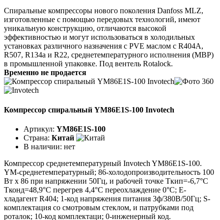
Спиральные компрессоры нового поколения Danfoss MLZ,
изготовленные с помощью передовых технологий, имеют
уникальную конструкцию, отличаются высокой
эффективностью и могут использоваться в холодильных
установках различного назначения с PVE маслом с R404A,
R507, R134a и R22, среднетемпературного исполнения (MBP)
в промышленной упаковке. Под вентель Rotalock.
Временно не продается
Компрессор спиральный YM86E1S-100 Invotech
Артикул:
YM86E1S-100
Страна:
Китай
В наличии:
нет
Компрессор среднетемпературный Invotech YM86E1S-100.
YM-среднетемпературный; 86-холодопроизводительность 100
Вт x 86 при напряжении 50Гц, и рабочей точке Tкип=-6,7°C
Tконд=48,9°C перегрев 4,4°C переохлаждение 0°C; E-
хладагент R404; 1-код напряжения питания 3ф/380В/50Гц; S-
комплектация со смотровым стеклом, и патрубками под
роталок; 10-код комплектаци; 0-инженерный код.