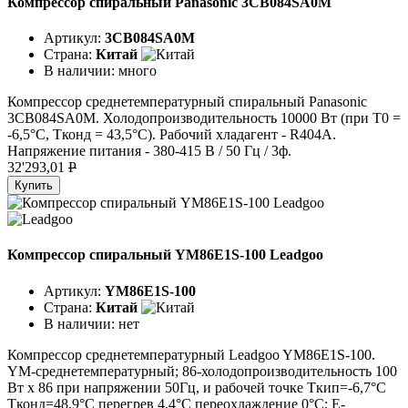
Компрессор спиральный Panasonic 3CB084SA0M
Артикул:
3CB084SA0M
Страна:
Китай
В наличии:
много
Компрессор среднетемпературный спиральный Panasonic
3CB084SA0M. Холодопроизводительность 10000 Вт (при T0 =
-6,5°C, Tконд = 43,5°C). Рабочий хладагент - R404A.
Напряжение питания - 380-415 В / 50 Гц / 3ф.
32'293,01
P
Купить
Компрессор спиральный YM86E1S-100 Leadgoo
Артикул:
YM86E1S-100
Страна:
Китай
В наличии:
нет
Компрессор среднетемпературный Leadgoo YM86E1S-100.
YM-среднетемпературный; 86-холодопроизводительность 100
Вт x 86 при напряжении 50Гц, и рабочей точке Tкип=-6,7°C
Tконд=48,9°C перегрев 4,4°C переохлаждение 0°C; E-