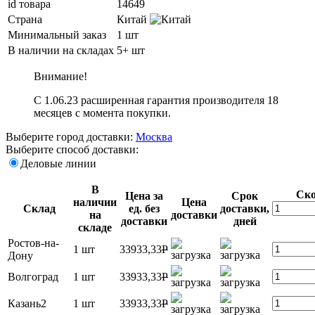
id товара
14649
Страна
Китай
Минимальный заказ
1 шт
В наличии на складах
5+ шт
Внимание!
С 1.06.23 расширенная гарантия производителя 18
месяцев с момента покупки.
Выберите город доставки:
Москва
Выберите способ доставки:
Деловые линии
В
Ско
Цена за
Срок
наличии
Цена
Склад
ед. без
доставки,
на
доставки
доставки
дней
складе
Ростов-на-
1 шт
33933,33
P
Дону
Волгоград
1 шт
33933,33
P
Казань2
1 шт
33933,33
P