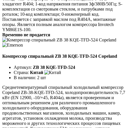
хладагент R404; 1-код напряжения питания 3ф/380В/50Гц; S-
комплектация со смотровым стеклом, и патрубками под
роталок; 10-код комплектаци; 0-инженерный код.
Поставляется с заправкой маслом под R404A, монтажные
опоры. Является полным аналогом компрессора Invotech
YM86E1S-100.
Временно не продается
Компрессор спиральный ZB 38 KQE-TFD-524 Copeland
Артикул:
ZB 38 KQE-TFD-524
Страна:
Китай
В наличии:
2 шт
Среднетемпературный спиральный холодильный компрессор
Copeland ZB-38-KQE-TFD-524, холодопроизводительность 7,7
кВт (EN 12900, -10/+45, R404a), является проверенным и
оптимальным решением для различного промышленного
холодильного оборудования, оборудования
продовольственных магазинов, холодильных машин, камер,
агрегатов, установок охлаждения молока, производства
мороженого и других технологических процессов пищевых