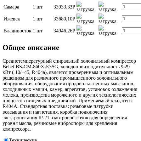
Самара
1 шт
33933,33
P
Ижевск
1 шт
33680,10
P
Владивосток
1 шт
34946,26
P
Общее описание
Среднетемпературный спиральный холодильный компрессор
Belief BS-CM-860X-E3SG, холодопроизводительность 9,29
кВт (-10/+45, R404a), является проверенным и оптимальным
решением для различного промышленного холодильного
оборудования, оборудования продовольственных магазинов,
холодильных машин, камер, агрегатов, установок охлаждения
молока, производства мороженого и других технологических
процессов пищевых предприятий. Применяемый хладагент:
R404A. Стандартная поставка: резьбовые патрубки
всасывания и нагнетания, коробка подключения
электропитания IP-21, смотровое стекло для определения
уровня масла, резиновые виброопоры для крепления
компрессора.
Технические