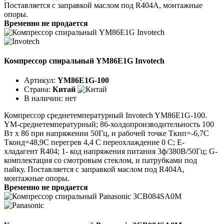
Поставляется с заправкой маслом под R404A, монтажные
опоры.
Временно не продается
Компрессор спиральный YM86E1G Invotech
Артикул:
YM86E1G-100
Страна:
Китай
В наличии:
нет
Компрессор среднетемпературный Invotech YM86E1G-100.
YM-среднетемпературный; 86-холдопроизводительность 100
Вт x 86 при напряжении 50Гц, и рабочей точке Tкип=-6,7C
Tконд=48,9C перегрев 4,4 C переохлаждение 0 C; E-
хладагент R404; 1- код напряжения питания 3ф/380В/50Гц; G-
комплектация со смотровым стеклом, и патрубками под
пайку. Поставляется с заправкой маслом под R404A,
монтажные опоры.
Временно не продается