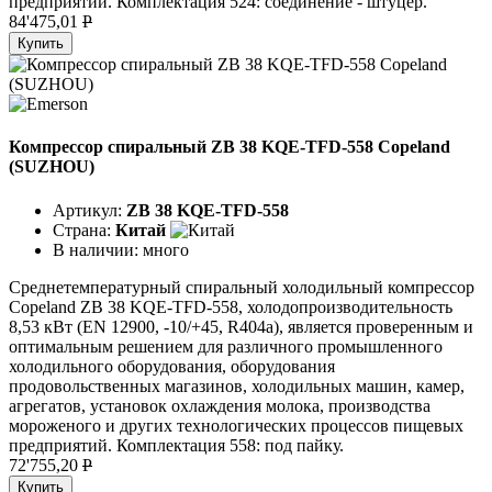
предприятий. Комплектация 524: соединение - штуцер.
84'475,01
P
Купить
Компрессор спиральный ZB 38 KQE-TFD-558 Copeland
(SUZHOU)
Артикул:
ZB 38 KQE-TFD-558
Страна:
Китай
В наличии:
много
Среднетемпературный спиральный холодильный компрессор
Copeland ZB 38 KQE-TFD-558, холодопроизводительность
8,53 кВт (EN 12900, -10/+45, R404a), является проверенным и
оптимальным решением для различного промышленного
холодильного оборудования, оборудования
продовольственных магазинов, холодильных машин, камер,
агрегатов, установок охлаждения молока, производства
мороженого и других технологических процессов пищевых
предприятий. Комплектация 558: под пайку.
72'755,20
P
Купить