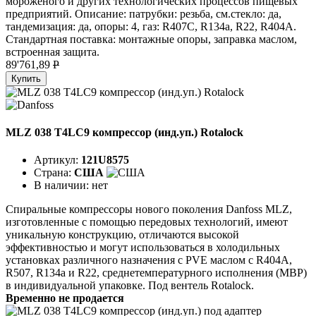
мороженого и других технологических процессов пищевых
предприятий. Описание: патрубки: резьба, см.стекло: да,
тандемизация: да, опоры: 4, газ: R407C, R134a, R22, R404A.
Стандартная поставка: монтажные опоры, заправка маслом,
встроенная защита.
89'761,89
P
Купить
MLZ 038 T4LC9 компрессор (инд.уп.) Rotalock
Артикул:
121U8575
Страна:
США
В наличии:
нет
Спиральные компрессоры нового поколения Danfoss MLZ,
изготовленные с помощью передовых технологий, имеют
уникальную конструкцию, отличаются высокой
эффективностью и могут использоваться в холодильных
установках различного назначения с PVE маслом с R404A,
R507, R134a и R22, среднетемпературного исполнения (MBP)
в индивидуальной упаковке. Под вентель Rotalock.
Временно не продается