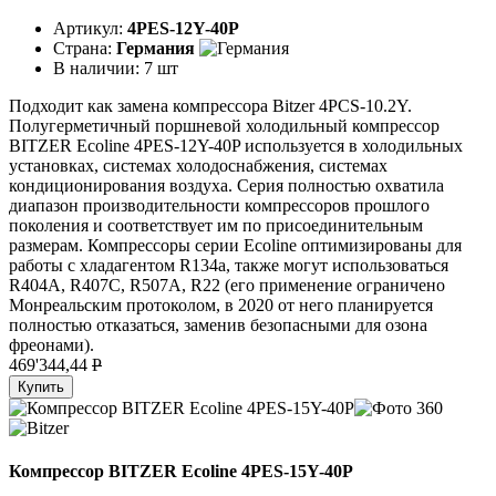
Артикул:
4PES-12Y-40P
Страна:
Германия
В наличии:
7 шт
Подходит как замена компрессора Bitzer 4PCS-10.2Y.
Полугерметичный поршневой холодильный компрессор
BITZER Ecoline 4PES-12Y-40P используется в холодильных
установках, системах холодоснабжения, системах
кондиционирования воздуха. Серия полностью охватила
диапазон производительности компрессоров прошлого
поколения и соответствует им по присоединительным
размерам. Компрессоры серии Ecoline оптимизированы для
работы с хладагентом R134a, также могут использоваться
R404A, R407C, R507A, R22 (его применение ограничено
Монреальским протоколом, в 2020 от него планируется
полностью отказаться, заменив безопасными для озона
фреонами).
469'344,44
P
Купить
Компрессор BITZER Ecoline 4PES-15Y-40P