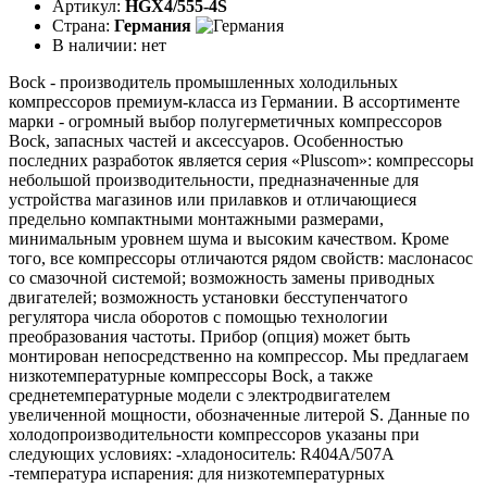
Артикул:
HGX4/555-4S
Страна:
Германия
В наличии:
нет
Bock - производитель промышленных холодильных
компрессоров премиум-класса из Германии. В ассортименте
марки - огромный выбор полугерметичных компрессоров
Bock, запасных частей и аксессуаров. Особенностью
последних разработок является серия «Pluscom»: компрессоры
небольшой производительности, предназначенные для
устройства магазинов или прилавков и отличающиеся
предельно компактными монтажными размерами,
минимальным уровнем шума и высоким качеством. Кроме
того, все компрессоры отличаются рядом свойств: маслонасос
со смазочной системой; возможность замены приводных
двигателей; возможность установки бесступенчатого
регулятора числа оборотов с помощью технологии
преобразования частоты. Прибор (опция) может быть
монтирован непосредственно на компрессор. Мы предлагаем
низкотемпературные компрессоры Bock, а также
среднетемпературные модели с электродвигателем
увеличенной мощности, обозначенные литерой S. Данные по
холодопроизводительности компрессоров указаны при
следующих условиях: -хладоноситель: R404A/507A
-температура испарения: для низкотемпературных