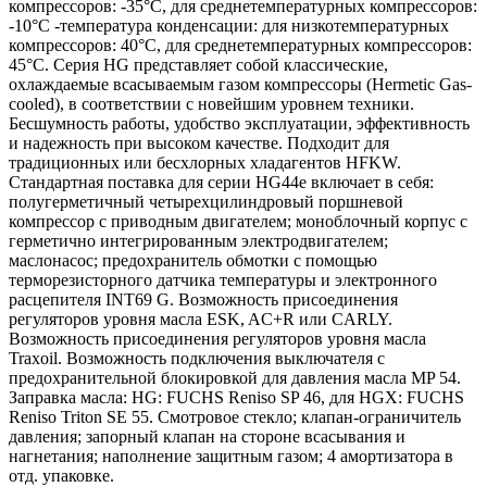
компрессоров: -35°C, для среднетемпературных компрессоров:
-10°C -температура конденсации: для низкотемпературных
компрессоров: 40°C, для среднетемпературных компрессоров:
45°C. Серия HG представляет собой классические,
охлаждаемые всасываемым газом компрессоры (Hermetic Gas-
cooled), в соответствии с новейшим уровнем техники.
Бесшумность работы, удобство эксплуатации, эффективность
и надежность при высоком качестве. Подходит для
традиционных или бесхлорных хладагентов HFKW.
Стандартная поставка для серии HG44e включает в себя:
полугерметичный четырехцилиндровый поршневой
компрессор с приводным двигателем; моноблочный корпус с
герметично интегрированным электродвигателем;
маслонасос; предохранитель обмотки с помощью
терморезисторного датчика температуры и электронного
расцепителя INT69 G. Возможность присоединения
регуляторов уровня масла ESK, AC+R или CARLY.
Возможность присоединения регуляторов уровня масла
Traxoil. Возможность подключения выключателя с
предохранительной блокировкой для давления масла MP 54.
Заправка масла: HG: FUCHS Reniso SP 46, для HGX: FUCHS
Reniso Triton SE 55. Смотровое стекло; клапан-ограничитель
давления; запорный клапан на стороне всасывания и
нагнетания; наполнение защитным газом; 4 амортизатора в
отд. упаковке.