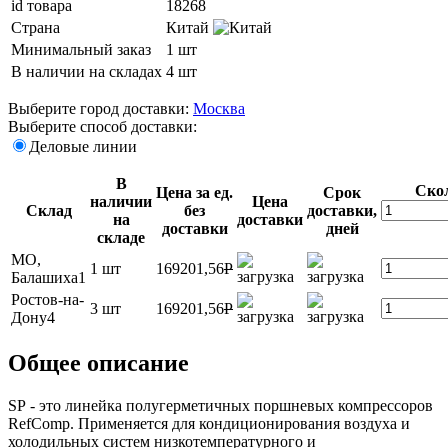
id товара
18268
Страна
Китай
Минимальный заказ
1 шт
В наличии на складах
4 шт
Выберите город доставки:
Москва
Выберите способ доставки:
Деловые линии
В
Ско
Цена за ед.
Срок
наличии
Цена
Склад
без
доставки,
на
доставки
доставки
дней
складе
МО,
1 шт
169201,56
P
Балашиха1
Ростов-на-
3 шт
169201,56
P
Дону4
Общее описание
SР - это линейка полугерметичных поршневых компрессоров
RefComp. Применяется для кондиционирования воздуха и
холодильных систем низкотемпературного и