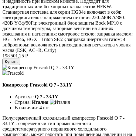
и надежность при высоком качестве. Подходит для
традиционных или бесхлорных хладагентов HFKW.
Стандартная поставка для серии HG34e включает в себя:
электродвигатель с напряжением питания 220-240В ∆/380-
420В Y/3ф/50Гц; электронный блок защиты Bock MP10 с
датчиком температуры; запорные вентили на линиях
всасывания и нагнетания; смотровое стекло; заправка маслом:
HG - SP46, HGX - Triton SE55; заправка инертным газом; 4
виброопоры; возможность присоединения регулятора уровня
масла (ESK, AC+R, Carly)
198'501,25
P
Купить
Компрессор Frascold Q 7 - 33.1Y
Артикул:
Q 7 - 33.1Y
Страна:
Италия
В наличии:
4 шт
Полугерметичный холодильный компрессор Frascold Q 7 -
33.1Y - современный тип промышленного
среднетемпературного поршневого холодильного
компрессора, может работать при повышенном давлении и на