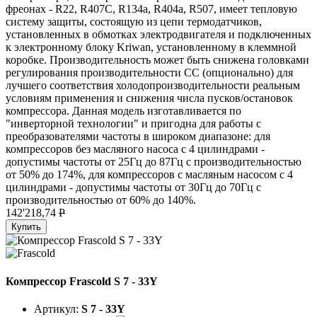
фреонах - R22, R407C, R134a, R404a, R507, имеет тепловую
систему защиты, состоящую из цепи термодатчиков,
установленных в обмотках электродвигателя и подключенных
к электронному блоку Kriwan, установленному в клеммной
коробке. Производительность может быть снижена головками
регулирования производительности CC (опционально) для
лучшего соответствия холодопроизводительности реальным
условиям применения и снижения числа пусков/остановок
компрессора. Данная модель изготавливается по
"инверторной технологии" и пригодна для работы с
преобразователями частоты в широком диапазоне: для
компрессоров без масляного насоса с 4 цилиндрами -
допустимы частоты от 25Гц до 87Гц с производительностью
от 50% до 174%, для компрессоров с масляным насосом с 4
цилиндрами - допустимы частоты от 30Гц до 70Гц с
производительностью от 60% до 140%.
142'218,74
P
Купить
Компрессор Frascold S 7 - 33Y
Артикул:
S 7 - 33Y