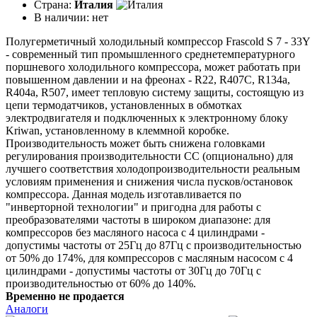
Страна:
Италия
В наличии:
нет
Полугерметичный холодильный компрессор Frascold S 7 - 33Y
- современный тип промышленного среднетемпературного
поршневого холодильного компрессора, может работать при
повышенном давлении и на фреонах - R22, R407C, R134a,
R404a, R507, имеет тепловую систему защиты, состоящую из
цепи термодатчиков, установленных в обмотках
электродвигателя и подключенных к электронному блоку
Kriwan, установленному в клеммной коробке.
Производительность может быть снижена головками
регулирования производительности CC (опционально) для
лучшего соответствия холодопроизводительности реальным
условиям применения и снижения числа пусков/остановок
компрессора. Данная модель изготавливается по
"инверторной технологии" и пригодна для работы с
преобразователями частоты в широком диапазоне: для
компрессоров без масляного насоса с 4 цилиндрами -
допустимы частоты от 25Гц до 87Гц с производительностью
от 50% до 174%, для компрессоров с масляным насосом с 4
цилиндрами - допустимы частоты от 30Гц до 70Гц с
производительностью от 60% до 140%.
Временно не продается
Аналоги