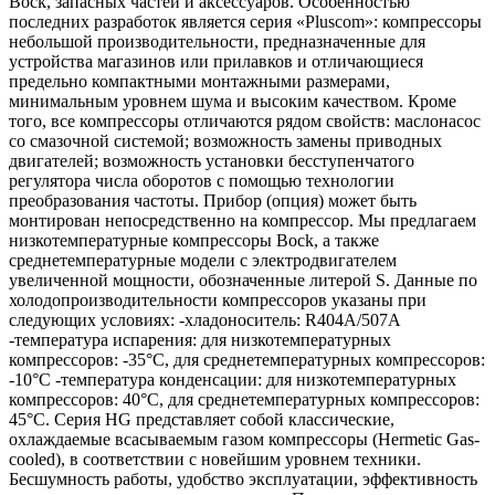
Bock, запасных частей и аксессуаров. Особенностью
последних разработок является серия «Pluscom»: компрессоры
небольшой производительности, предназначенные для
устройства магазинов или прилавков и отличающиеся
предельно компактными монтажными размерами,
минимальным уровнем шума и высоким качеством. Кроме
того, все компрессоры отличаются рядом свойств: маслонасос
со смазочной системой; возможность замены приводных
двигателей; возможность установки бесступенчатого
регулятора числа оборотов с помощью технологии
преобразования частоты. Прибор (опция) может быть
монтирован непосредственно на компрессор. Мы предлагаем
низкотемпературные компрессоры Bock, а также
среднетемпературные модели с электродвигателем
увеличенной мощности, обозначенные литерой S. Данные по
холодопроизводительности компрессоров указаны при
следующих условиях: -хладоноситель: R404A/507A
-температура испарения: для низкотемпературных
компрессоров: -35°C, для среднетемпературных компрессоров:
-10°C -температура конденсации: для низкотемпературных
компрессоров: 40°C, для среднетемпературных компрессоров:
45°C. Серия HG представляет собой классические,
охлаждаемые всасываемым газом компрессоры (Hermetic Gas-
cooled), в соответствии с новейшим уровнем техники.
Бесшумность работы, удобство эксплуатации, эффективность