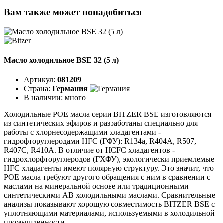
Вам также может понадобиться
Масло холодильное BSE 32 (5 л)
Артикул:
081209
Страна:
Германия
В наличии:
много
Холодильные POE масла серий BITZER BSE изготовляются
из синтетических эфиров и разработаны специально для
работы с хлорнесодержащими хладагентами -
гидрофторуглеродами HFC (ГФУ): R134a, R404A, R507,
R407C, R410A. В отличие от HCFC хладагентов -
гидрохлорфторуглеродов (ГХФУ), экологически приемлемые
HFC хладагенты имеют полярную структуру. Это значит, что
POE масла требуют другого обращения с ним в сравнении с
маслами на минеральной основе или традиционными
синтетическими АВ холодильными маслами. Сравнительные
анализы показывают хорошую совместимость BITZER BSE с
уплотняющими материалами, используемыми в холодильной
промышленности.