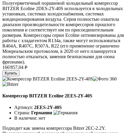
Полугерметичный поршневой холодильный компрессор
BITZER Ecoline 2DES-2Y-40S используется в холодильных
установках, системах холодоснабжения, системах
кондиционирования воздуха. Серия полностью охватила
диапазон производительности компрессоров прошлого
поколения и соответствует им по присоединительным
размерам. Компрессоры серии Ecoline оптимизированы для
работы с хладагентом R134a, также могут использоваться
R404A, R407C, R507A, R22 (его применение ограничено
Монреальским протоколом, в 2020 от него планируется
полностью отказаться, заменив безопасными для озона
фреонами).
166'857,04
P
Купить
Компрессор BITZER Ecoline 2EES-2Y-40S
Артикул:
2EES-2Y-40S
Страна:
Германия
В наличии:
нет
Подходит как замена компрессора Bitzer 2EC-2.2Y.