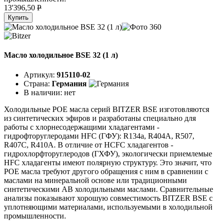
13'396,50
P
Купить
Масло холодильное BSE 32 (1 л)
Артикул:
915110-02
Страна:
Германия
В наличии:
нет
Холодильные POE масла серий BITZER BSE изготовляются
из синтетических эфиров и разработаны специально для
работы с хлорнесодержащими хладагентами -
гидрофторуглеродами HFC (ГФУ): R134a, R404A, R507,
R407C, R410A. В отличие от HCFC хладагентов -
гидрохлорфторуглеродов (ГХФУ), экологически приемлемые
HFC хладагенты имеют полярную структуру. Это значит, что
POE масла требуют другого обращения с ним в сравнении с
маслами на минеральной основе или традиционными
синтетическими АВ холодильными маслами. Сравнительные
анализы показывают хорошую совместимость BITZER BSE с
уплотняющими материалами, используемыми в холодильной
промышленности.