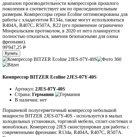
диапазон производительности компрессоров прошлого
поколения и соответствует им по присоединительным
размерам. Компрессоры серии Ecoline оптимизированы для
работы с хладагентом R134a, также могут использоваться
R404A, R407C, R507A, R22 (его применение ограничено
Монреальским протоколом, в 2020 от него планируется
полностью отказаться, заменив безопасными для озона
фреонами).
99'947,25
P
Купить
Компрессор BITZER Ecoline 2JES-07Y-40S
Артикул:
2JES-07Y-40S
Страна:
Германия
В наличии:
нет
Поршневой полугерметичный компрессор небольшой
мощности BITZER 2JES-07Y-40S - используется в малых
холодильных установках, торговой мебели, сплит-системах и
моноблоках. Компрессор 2JES сконструирован для работы с
современными фреонами: R134a, R404A, R407C, R507A.