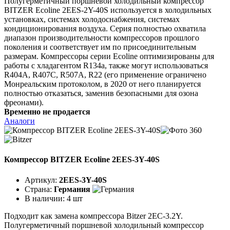
Полугерметичный поршневой холодильный компрессор
BITZER Ecoline 2EES-2Y-40S используется в холодильных
установках, системах холодоснабжения, системах
кондиционирования воздуха. Серия полностью охватила
диапазон производительности компрессоров прошлого
поколения и соответствует им по присоединительным
размерам. Компрессоры серии Ecoline оптимизированы для
работы с хладагентом R134a, также могут использоваться
R404A, R407C, R507A, R22 (его применение ограничено
Монреальским протоколом, в 2020 от него планируется
полностью отказаться, заменив безопасными для озона
фреонами).
Временно не продается
Аналоги
Компрессор BITZER Ecoline 2EES-3Y-40S
Артикул:
2EES-3Y-40S
Страна:
Германия
В наличии:
4 шт
Подходит как замена компрессора Bitzer 2EC-3.2Y.
Полугерметичный поршневой холодильный компрессор