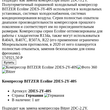
Подходит как замена компрессора Bitzer 2DC-3.2Y.
Полугерметичный поршневой холодильный компрессор
BITZER Ecoline 2DES-3Y-40S используется в холодильных
установках, системах холодоснабжения, системах
кондиционирования воздуха. Серия полностью охватила
диапазон производительности компрессоров прошлого
поколения и соответствует им по присоединительным
размерам. Компрессоры серии Ecoline оптимизированы для
работы с хладагентом R134a, также могут использоваться
R404A, R407C, R507A, R22 (его применение ограничено
Монреальским протоколом, в 2020 от него планируется
полностью отказаться, заменив безопасными для озона
фреонами).
174'021,50
P
Купить
Компрессор BITZER Ecoline 2DES-2Y-40S
Артикул:
2DES-2Y-40S
Страна:
Германия
В наличии:
1 шт
Подходит как замена компрессора Bitzer 2DC-2.2Y.