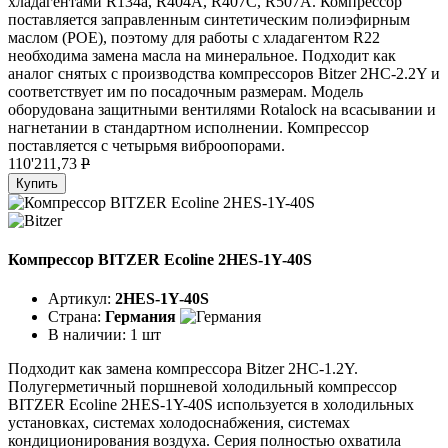
хладагентами R134a, R404A, R407C, R507A. Компрессор
поставляется заправленным синтетическим полиэфирным
маслом (POE), поэтому для работы с хладагентом R22
необходима замена масла на минеральное. Подходит как
аналог снятых с производства компрессоров Bitzer 2HC-2.2Y и
соответствует им по посадочным размерам. Модель
оборудована защитными вентилями Rotalock на всасывании и
нагнетании в стандартном исполнении. Компрессор
поставляется с четырьмя виброопорами.
110'211,73
P
Купить
Компрессор BITZER Ecoline 2HES-1Y-40S
Артикул:
2HES-1Y-40S
Страна:
Германия
В наличии:
1 шт
Подходит как замена компрессора Bitzer 2HC-1.2Y.
Полугерметичный поршневой холодильный компрессор
BITZER Ecoline 2HES-1Y-40S используется в холодильных
установках, системах холодоснабжения, системах
кондиционирования воздуха. Серия полностью охватила