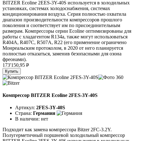
BITZER Ecoline 2EES-3Y-40S используется в холодильных
установках, системах холодоснабжения, системах
кондиционирования воздуха. Серия полностью охватила
диапазон производительности компрессоров прошлого
поколения и соответствует им по присоединительным
размерам. Компрессоры серии Ecoline оптимизированы для
работы с хладагентом R134a, также могут использоваться
R404A, R407C, R507A, R22 (его применение ограничено
Монреальским протоколом, в 2020 от него планируется
полностью отказаться, заменив безопасными для озона
фреонами).
173'150,95
P
Купить
Компрессор BITZER Ecoline 2FES-3Y-40S
Артикул:
2FES-3Y-40S
Страна:
Германия
В наличии:
нет
Подходит как замена компрессора Bitzer 2FC-3.2Y.
Полугерметичный поршневой холодильный компрессор
BITZER Ecoline 2FES-3Y-40S используется в холодильных