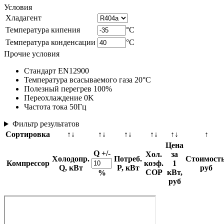
Условия
Хладагент
Температура кипения
°C
Температура конденсации
°C
Прочие условия
Стандарт EN12900
Температура всасываемого газа 20°C
Полезный перегрев 100%
Переохлаждение 0K
Частота тока 50Гц
Фильтр результатов
Сортировка
↑↓
↑↓
↑↓
↑↓
↑↓
↑
Цена
Q +/-
Хол.
за
Холодопр.
Потреб.
Стоимость
Компрессор
коэф.
1
Q, кВт
P, кВт
руб
COP
кВт,
%
руб