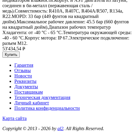
индикатором влажности.Корпус и AST двигатель из латуни,
соединен в би-металл (нержавеющая сталь /
медь).Совместимость: R410A, R407C, R404A/R507, R134a,
R22.MOPD: 33 бар (449 фунтов на квадратный
дюйм).Максимальное рабочее давление: 45.5 бар (660 фунтов
на квадратный дюйм).Диапазон рабочих температур
Хладагента: от -40 °C - 65 °C.Температура окружающей среды:
-40 - 60 °C.Корпус мотора: IP 67.Электрическое подключение:
разъем M12.
53'434,54
P
Купить
Гарантия
Отзывы
Новости
Реквизиты
Документы
Поставщикам
Техническая документация
Личный кабинет
Политика конфиденциальности
Карта сайта
Copyright © 2013 - 2026 by
al2
. All Rights Reserved.