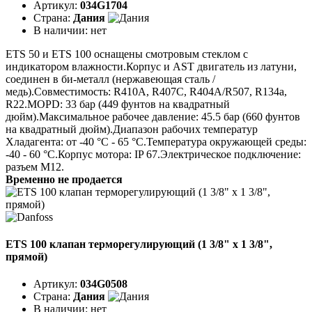
Артикул:
034G1704
Страна:
Дания
В наличии:
нет
ETS 50 и ETS 100 оснащены смотровым стеклом с
индикатором влажности.Корпус и AST двигатель из латуни,
соединен в би-металл (нержавеющая сталь /
медь).Совместимость: R410A, R407C, R404A/R507, R134a,
R22.MOPD: 33 бар (449 фунтов на квадратный
дюйм).Максимальное рабочее давление: 45.5 бар (660 фунтов
на квадратный дюйм).Диапазон рабочих температур
Хладагента: от -40 °C - 65 °C.Температура окружающей среды:
-40 - 60 °C.Корпус мотора: IP 67.Электрическое подключение:
разъем M12.
Временно не продается
ETS 100 клапан терморегулирующий (1 3/8" x 1 3/8",
прямой)
Артикул:
034G0508
Страна:
Дания
В наличии:
нет