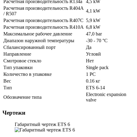
Расчетная производительность R134a
4,5 kW
Расчетная производительность R404A
4,1 kW
/ R507
Расчетная производительность R407C
5,9 kW
Расчетная производительность R410A
6,8 kW
Максимальное рабочее давление
47,0 bar
Диапазон наружной температуры
-30 - 70 °C
Сбалансированный порт
Да
Направление
Угловй
Смотровое стекло
Нет
Тип упаковки
Single pack
Количество в упаковке
1 PC
Вес
0.16 кг
Тип
ETS 6-14
Electronic expansion
Обозначение типа
valve
Чертежи
Габаритный чертеж ETS 6