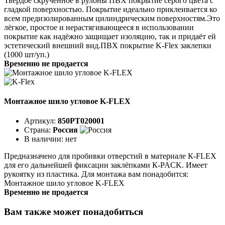
Твёрдое скрученное в рулоны ПВХ покрытие серого цвета с
гладкой поверхностью. Покрытие идеаль­но приклеивается ко
всем предизолированным цилинд­рическим поверхностям.Это
лёгкое, простое и нерастягивающееся в ис­пользовании
покрытие как надёжно защищает изоляцию, так и придаёт ей
эстетический внешний вид.ПВХ покрытие K-Flex заклепки
(1000 шт/уп.)
Временно не продается
Монтажное шило угловое K-FLEX
Артикул:
850PT020001
Страна:
Россия
В наличии:
нет
Предназначено для пробивки отверстий в материале К-FLEX
для его дальнейшей фиксации заклёпками К-PACK. Имеет
рукоятку из пластика. Для монтажа вам понадобится:
Монтажное шило угловое K-FLEX
Временно не продается
Вам также может понадобиться