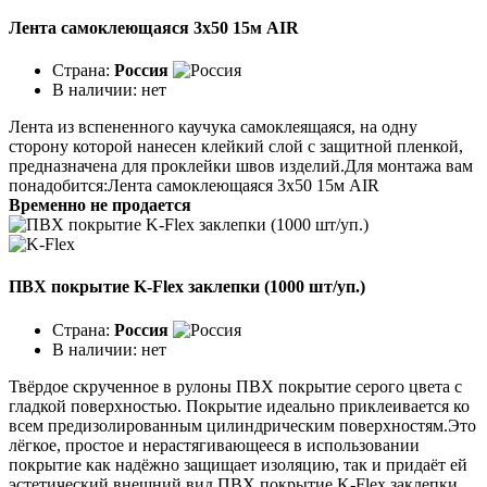
Лента самоклеющаяся 3x50 15м AIR
Страна:
Россия
В наличии:
нет
Лента из вспененного каучука самоклеящаяся, на одну
сторону которой нанесен клейкий слой с защитной пленкой,
предназначена для проклейки швов изделий.Для монтажа вам
понадобится:Лента самоклеющаяся 3х50 15м AIR
Временно не продается
ПВХ покрытие K-Flex заклепки (1000 шт/уп.)
Страна:
Россия
В наличии:
нет
Твёрдое скрученное в рулоны ПВХ покрытие серого цвета с
гладкой поверхностью. Покрытие идеаль­но приклеивается ко
всем предизолированным цилинд­рическим поверхностям.Это
лёгкое, простое и нерастягивающееся в ис­пользовании
покрытие как надёжно защищает изоляцию, так и придаёт ей
эстетический внешний вид.ПВХ покрытие K-Flex заклепки