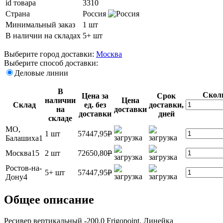
id товара
3310
Страна
Россия
Минимальный заказ
1 шт
В наличии на складах
5+ шт
Выберите город доставки:
Москва
Выберите способ доставки:
Деловые линии
В
Скол
Цена за
Срок
наличии
Цена
Склад
ед. без
доставки,
на
доставки
доставки
дней
складе
МО,
1 шт
57447,95
P
Балашиха1
Москва15
2 шт
72650,80
P
Ростов-на-
5+ шт
57447,95
P
Дону4
Общее описание
Ресивер вертикальный -200.0 Frigopoint. Линейка