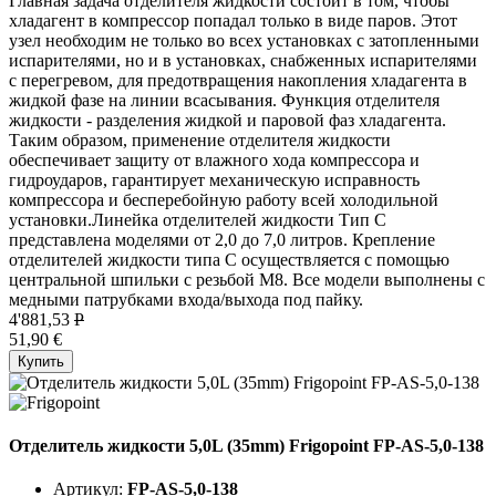
Главная задача отделителя жидкости состоит в том, чтобы
хладагент в компрессор попадал только в виде паров. Этот
узел необходим не только во всех установках с затопленными
испарителями, но и в установках, снабженных испарителями
с перегревом, для предотвращения накопления хладагента в
жидкой фазе на линии всасывания. Функция отделителя
жидкости - разделения жидкой и паровой фаз хладагента.
Таким образом, применение отделителя жидкости
обеспечивает защиту от влажного хода компрессора и
гидроударов, гарантирует механическую исправность
компрессора и бесперебойную работу всей холодильной
установки.Линейка отделителей жидкости Тип C
представлена моделями от 2,0 до 7,0 литров. Крепление
отделителей жидкости типа C осуществляется с помощью
центральной шпильки с резьбой М8. Все модели выполнены с
медными патрубками входа/выхода под пайку.
4'881,53
P
51,90 €
Купить
Отделитель жидкости 5,0L (35mm) Frigopoint FP-AS-5,0-138
Артикул:
FP-AS-5,0-138