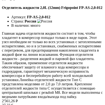
Отделитель жидкости 2,0L (12mm) Frigopoint FP-AS-2,0-012
Артикул:
FP-AS-2,0-012
Страна:
Россия
В наличии:
много
Главная задача отделителя жидкости состоит в том, чтобы
хладагент в компрессор попадал только в виде паров. Этот
узел необходим не только во всех установках с затопленными
испарителями, но и в установках, снабженных испарителями
с перегревом, для предотвращения накопления хладагента в
жидкой фазе на линии всасывания. Функция отделителя
жидкости - разделения жидкой и паровой фаз хладагента.
Таким образом, применение отделителя жидкости
обеспечивает защиту от влажного хода компрессора и
гидроударов, гарантирует механическую исправность
компрессора и бесперебойную работу всей холодильной
установки.Линейка отделителей жидкости Тип C
представлена моделями от 2,0 до 7,0 литров. Крепление
отделителей жидкости типа C осуществляется с помощью
центральной шпильки с резьбой М8. Все модели выполнены с
медными патрубками входа/выхода под пайку.
2'561,26
P