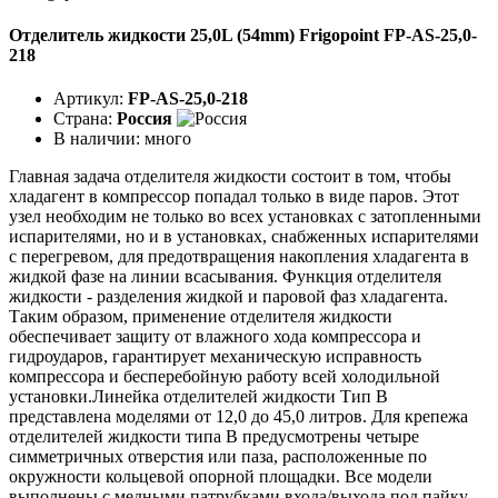
Отделитель жидкости 25,0L (54mm) Frigopoint FP-AS-25,0-
218
Артикул:
FP-AS-25,0-218
Страна:
Россия
В наличии:
много
Главная задача отделителя жидкости состоит в том, чтобы
хладагент в компрессор попадал только в виде паров. Этот
узел необходим не только во всех установках с затопленными
испарителями, но и в установках, снабженных испарителями
с перегревом, для предотвращения накопления хладагента в
жидкой фазе на линии всасывания. Функция отделителя
жидкости - разделения жидкой и паровой фаз хладагента.
Таким образом, применение отделителя жидкости
обеспечивает защиту от влажного хода компрессора и
гидроударов, гарантирует механическую исправность
компрессора и бесперебойную работу всей холодильной
установки.Линейка отделителей жидкости Тип B
представлена моделями от 12,0 до 45,0 литров. Для крепежа
отделителей жидкости типа B предусмотрены четыре
симметричных отверстия или паза, расположенные по
окружности кольцевой опорной площадки. Все модели
выполнены с медными патрубками входа/выхода под пайку.