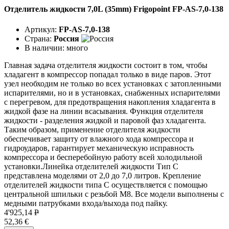
Отделитель жидкости 7,0L (35mm) Frigopoint FP-AS-7,0-138
Артикул:
FP-AS-7,0-138
Страна:
Россия
В наличии:
много
Главная задача отделителя жидкости состоит в том, чтобы
хладагент в компрессор попадал только в виде паров. Этот
узел необходим не только во всех установках с затопленными
испарителями, но и в установках, снабженных испарителями
с перегревом, для предотвращения накопления хладагента в
жидкой фазе на линии всасывания. Функция отделителя
жидкости - разделения жидкой и паровой фаз хладагента.
Таким образом, применение отделителя жидкости
обеспечивает защиту от влажного хода компрессора и
гидроударов, гарантирует механическую исправность
компрессора и бесперебойную работу всей холодильной
установки.Линейка отделителей жидкости Тип C
представлена моделями от 2,0 до 7,0 литров. Крепление
отделителей жидкости типа C осуществляется с помощью
центральной шпильки с резьбой М8. Все модели выполнены с
медными патрубками входа/выхода под пайку.
4'925,14
P
52,36 €