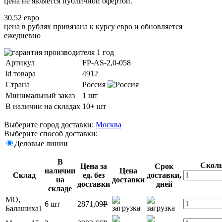
цена не является публичной офертой.
30,52 евро
цена в рублях привязана к курсу евро и обновляется
ежедневно
Артикул
FP-AS-2,0-058
id товара
4912
Страна
Россия
Минимальный заказ
1 шт
В наличии на складах
10+ шт
Выберите город доставки:
Москва
Выберите способ доставки:
Деловые линии
В
Сколь
Цена за
Срок
наличии
Цена
Склад
ед. без
доставки,
на
доставки
доставки
дней
складе
МО,
6 шт
2871,09
P
Балашиха1