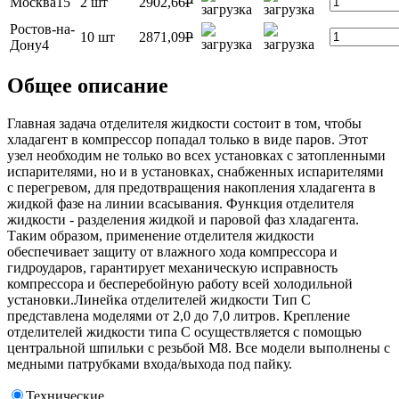
Москва15
2 шт
2902,66
P
Ростов-на-
10 шт
2871,09
P
Дону4
Общее описание
Главная задача отделителя жидкости состоит в том, чтобы
хладагент в компрессор попадал только в виде паров. Этот
узел необходим не только во всех установках с затопленными
испарителями, но и в установках, снабженных испарителями
с перегревом, для предотвращения накопления хладагента в
жидкой фазе на линии всасывания. Функция отделителя
жидкости - разделения жидкой и паровой фаз хладагента.
Таким образом, применение отделителя жидкости
обеспечивает защиту от влажного хода компрессора и
гидроударов, гарантирует механическую исправность
компрессора и бесперебойную работу всей холодильной
установки.Линейка отделителей жидкости Тип C
представлена моделями от 2,0 до 7,0 литров. Крепление
отделителей жидкости типа C осуществляется с помощью
центральной шпильки с резьбой М8. Все модели выполнены с
медными патрубками входа/выхода под пайку.
Технические