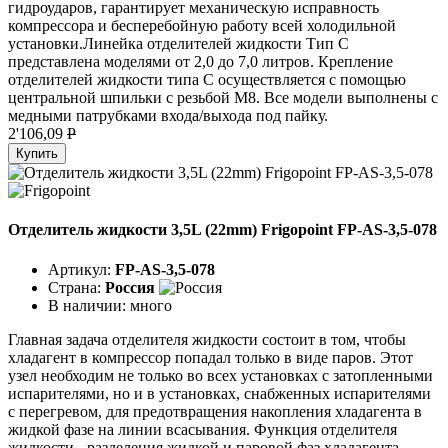
гидроударов, гарантирует механическую исправность
компрессора и бесперебойную работу всей холодильной
установки.Линейка отделителей жидкости Тип C
представлена моделями от 2,0 до 7,0 литров. Крепление
отделителей жидкости типа C осуществляется с помощью
центральной шпильки с резьбой М8. Все модели выполнены с
медными патрубками входа/выхода под пайку.
2'106,09
P
Купить
Отделитель жидкости 3,5L (22mm) Frigopoint FP-AS-3,5-078
Артикул:
FP-AS-3,5-078
Страна:
Россия
В наличии:
много
Главная задача отделителя жидкости состоит в том, чтобы
хладагент в компрессор попадал только в виде паров. Этот
узел необходим не только во всех установках с затопленными
испарителями, но и в установках, снабженных испарителями
с перегревом, для предотвращения накопления хладагента в
жидкой фазе на линии всасывания. Функция отделителя
жидкости - разделения жидкой и паровой фаз хладагента.