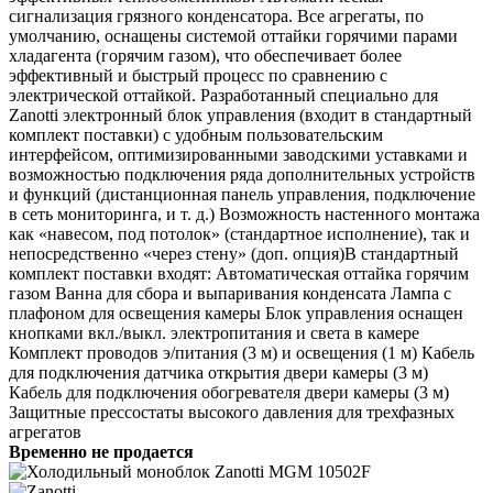
сигнализация грязного конденсатора. Все агрегаты, по
умолчанию, оснащены системой оттайки горячими парами
хладагента (горячим газом), что обеспечивает более
эффективный и быстрый процесс по сравнению с
электрической оттайкой. Разработанный специально для
Zanotti электронный блок управления (входит в стандартный
комплект поставки) с удобным пользовательским
интерфейсом, оптимизированными заводскими уставками и
возможностью подключения ряда дополнительных устройств
и функций (дистанционная панель управления, подключение
в сеть мониторинга, и т. д.) Возможность настенного монтажа
как «навесом, под потолок» (стандартное исполнение), так и
непосредственно «через стену» (доп. опция)В стандартный
комплект поставки входят: Автоматическая оттайка горячим
газом Ванна для сбора и выпаривания конденсата Лампа с
плафоном для освещения камеры Блок управления оснащен
кнопками вкл./выкл. электропитания и света в камере
Комплект проводов э/питания (3 м) и освещения (1 м) Кабель
для подключения датчика открытия двери камеры (3 м)
Кабель для подключения обогревателя двери камеры (3 м)
Защитные прессостаты высокого давления для трехфазных
агрегатов
Временно не продается