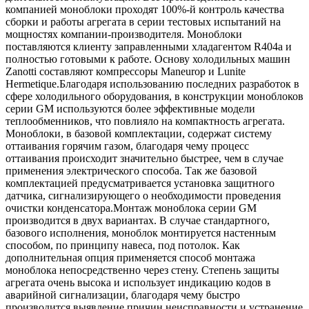
компанией моноблоки проходят 100%-й контроль качества
сборки и работы агрегата в серии тестовых испытаний на
мощностях компании-производителя. Моноблоки
поставляются клиенту заправленными хладагентом R404a и
полностью готовыми к работе. Основу холодильных машин
Zanotti составляют компрессоры Maneurop и Lunite
Hermetique.Благодаря использованию последних разработок в
сфере холодильного оборудования, в конструкции моноблоков
серии GM используются более эффективные модели
теплообменников, что повлияло на компактность агрегата.
Моноблоки, в базовой комплектации, содержат систему
оттаивания горячим газом, благодаря чему процесс
оттаивания происходит значительно быстрее, чем в случае
применения электрического способа. Так же базовой
комплектацией предусматривается установка защитного
датчика, сигнализирующего о необходимости проведения
очистки конденсатора.Монтаж моноблока серии GM
производится в двух вариантах. В случае стандартного,
базового исполнения, моноблок монтируется настенным
способом, по принципу навеса, под потолок. Как
дополнительная опция применяется способ монтажа
моноблока непосредственно через стену. Степень защиты
агрегата очень высока и использует индикацию кодов в
аварийной сигнализации, благодаря чему быстро
производится выявление причин неисправности и устранение