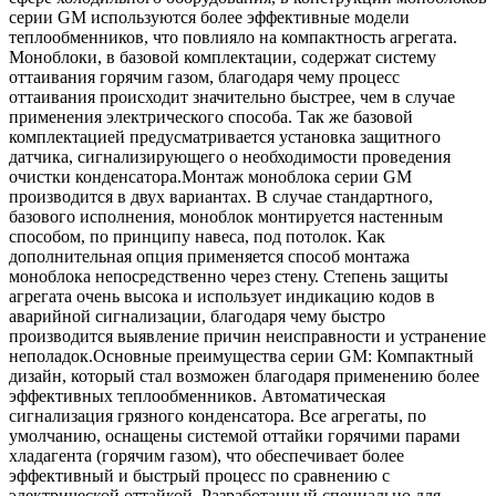
серии GM используются более эффективные модели
теплообменников, что повлияло на компактность агрегата.
Моноблоки, в базовой комплектации, содержат систему
оттаивания горячим газом, благодаря чему процесс
оттаивания происходит значительно быстрее, чем в случае
применения электрического способа. Так же базовой
комплектацией предусматривается установка защитного
датчика, сигнализирующего о необходимости проведения
очистки конденсатора.Монтаж моноблока серии GM
производится в двух вариантах. В случае стандартного,
базового исполнения, моноблок монтируется настенным
способом, по принципу навеса, под потолок. Как
дополнительная опция применяется способ монтажа
моноблока непосредственно через стену. Степень защиты
агрегата очень высока и использует индикацию кодов в
аварийной сигнализации, благодаря чему быстро
производится выявление причин неисправности и устранение
неполадок.Основные преимущества серии GM: Компактный
дизайн, который стал возможен благодаря применению более
эффективных теплообменников. Автоматическая
сигнализация грязного конденсатора. Все агрегаты, по
умолчанию, оснащены системой оттайки горячими парами
хладагента (горячим газом), что обеспечивает более
эффективный и быстрый процесс по сравнению с
электрической оттайкой. Разработанный специально для