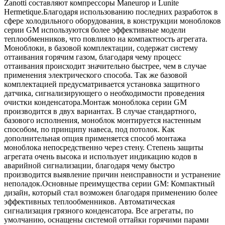
Zanotti составляют компрессоры Maneurop и Lunite
Hermetique.Благодаря использованию последних разработок в
сфере холодильного оборудования, в конструкции моноблоков
серии GM используются более эффективные модели
теплообменников, что повлияло на компактность агрегата.
Моноблоки, в базовой комплектации, содержат систему
оттаивания горячим газом, благодаря чему процесс
оттаивания происходит значительно быстрее, чем в случае
применения электрического способа. Так же базовой
комплектацией предусматривается установка защитного
датчика, сигнализирующего о необходимости проведения
очистки конденсатора.Монтаж моноблока серии GM
производится в двух вариантах. В случае стандартного,
базового исполнения, моноблок монтируется настенным
способом, по принципу навеса, под потолок. Как
дополнительная опция применяется способ монтажа
моноблока непосредственно через стену. Степень защиты
агрегата очень высока и использует индикацию кодов в
аварийной сигнализации, благодаря чему быстро
производится выявление причин неисправности и устранение
неполадок.Основные преимущества серии GM: Компактный
дизайн, который стал возможен благодаря применению более
эффективных теплообменников. Автоматическая
сигнализация грязного конденсатора. Все агрегаты, по
умолчанию, оснащены системой оттайки горячими парами