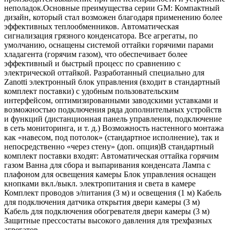
неполадок.Основные преимущества серии GM: Компактный
дизайн, который стал возможен благодаря применению более
эффективных теплообменников. Автоматическая
сигнализация грязного конденсатора. Все агрегаты, по
умолчанию, оснащены системой оттайки горячими парами
хладагента (горячим газом), что обеспечивает более
эффективный и быстрый процесс по сравнению с
электрической оттайкой. Разработанный специально для
Zanotti электронный блок управления (входит в стандартный
комплект поставки) с удобным пользовательским
интерфейсом, оптимизированными заводскими уставками и
возможностью подключения ряда дополнительных устройств
и функций (дистанционная панель управления, подключение
в сеть мониторинга, и т. д.) Возможность настенного монтажа
как «навесом, под потолок» (стандартное исполнение), так и
непосредственно «через стену» (доп. опция)В стандартный
комплект поставки входят: Автоматическая оттайка горячим
газом Ванна для сбора и выпаривания конденсата Лампа с
плафоном для освещения камеры Блок управления оснащен
кнопками вкл./выкл. электропитания и света в камере
Комплект проводов э/питания (3 м) и освещения (1 м) Кабель
для подключения датчика открытия двери камеры (3 м)
Кабель для подключения обогревателя двери камеры (3 м)
Защитные прессостаты высокого давления для трехфазных
агрегатов