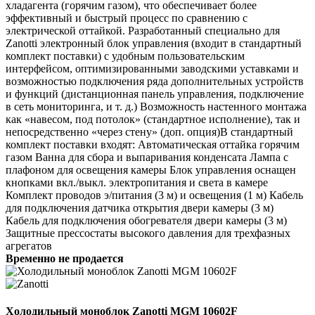
хладагента (горячим газом), что обеспечивает более
эффективный и быстрый процесс по сравнению с
электрической оттайкой. Разработанный специально для
Zanotti электронный блок управления (входит в стандартный
комплект поставки) с удобным пользовательским
интерфейсом, оптимизированными заводскими уставками и
возможностью подключения ряда дополнительных устройств
и функций (дистанционная панель управления, подключение
в сеть мониторинга, и т. д.) Возможность настенного монтажа
как «навесом, под потолок» (стандартное исполнение), так и
непосредственно «через стену» (доп. опция)В стандартный
комплект поставки входят: Автоматическая оттайка горячим
газом Ванна для сбора и выпаривания конденсата Лампа с
плафоном для освещения камеры Блок управления оснащен
кнопками вкл./выкл. электропитания и света в камере
Комплект проводов э/питания (3 м) и освещения (1 м) Кабель
для подключения датчика открытия двери камеры (3 м)
Кабель для подключения обогревателя двери камеры (3 м)
Защитные прессостаты высокого давления для трехфазных
агрегатов
Временно не продается
Холодильный моноблок Zanotti MGM 10602F