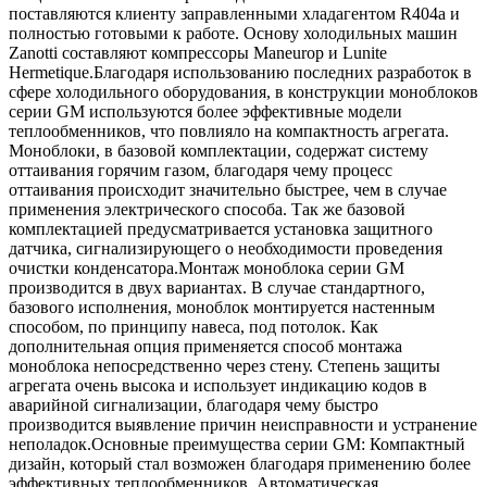
поставляются клиенту заправленными хладагентом R404a и
полностью готовыми к работе. Основу холодильных машин
Zanotti составляют компрессоры Maneurop и Lunite
Hermetique.Благодаря использованию последних разработок в
сфере холодильного оборудования, в конструкции моноблоков
серии GM используются более эффективные модели
теплообменников, что повлияло на компактность агрегата.
Моноблоки, в базовой комплектации, содержат систему
оттаивания горячим газом, благодаря чему процесс
оттаивания происходит значительно быстрее, чем в случае
применения электрического способа. Так же базовой
комплектацией предусматривается установка защитного
датчика, сигнализирующего о необходимости проведения
очистки конденсатора.Монтаж моноблока серии GM
производится в двух вариантах. В случае стандартного,
базового исполнения, моноблок монтируется настенным
способом, по принципу навеса, под потолок. Как
дополнительная опция применяется способ монтажа
моноблока непосредственно через стену. Степень защиты
агрегата очень высока и использует индикацию кодов в
аварийной сигнализации, благодаря чему быстро
производится выявление причин неисправности и устранение
неполадок.Основные преимущества серии GM: Компактный
дизайн, который стал возможен благодаря применению более
эффективных теплообменников. Автоматическая