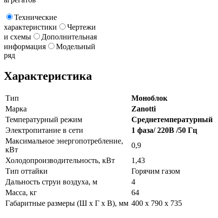
Технические
характеристики
Чертежи
и схемы
Дополнительная
информация
Модельный
ряд
Характеристика
Тип
Моноблок
Марка
Zanotti
Температурный режим
Среднетемпературный
Электропитание в сети
1 фаза/ 220В /50 Гц
Максимальное энергопотребление,
0,9
кВт
Холодопроизводительность, кВт
1,43
Тип оттайки
Горячим газом
Дальность струи воздуха, м
4
Масса, кг
64
Габаритные размеры (Ш х Г х В), мм
400 х 790 х 735