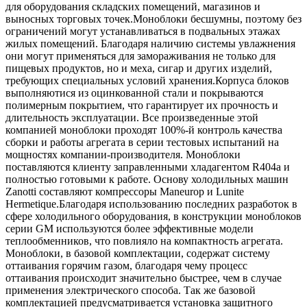
для оборудования складских помещений, магазинов и
выносных торговых точек.Моноблоки бесшумны, поэтому без
ограничений могут устанавливаться в подвальных этажах
жилых помещений. Благодаря наличию системы увлажнения
они могут применяться для замораживания не только для
пищевых продуктов, но и меха, сигар и других изделий,
требующих специальных условий хранения.Корпуса блоков
выполняютися из оцинкованной стали и покрываются
полимерным покрытием, что гарантирует их прочность и
длительность эксплуатации. Все произведенные этой
компанией моноблоки проходят 100%-й контроль качества
сборки и работы агрегата в серии тестовых испытаний на
мощностях компании-производителя. Моноблоки
поставляются клиенту заправленными хладагентом R404a и
полностью готовыми к работе. Основу холодильных машин
Zanotti составляют компрессоры Maneurop и Lunite
Hermetique.Благодаря использованию последних разработок в
сфере холодильного оборудования, в конструкции моноблоков
серии GM используются более эффективные модели
теплообменников, что повлияло на компактность агрегата.
Моноблоки, в базовой комплектации, содержат систему
оттаивания горячим газом, благодаря чему процесс
оттаивания происходит значительно быстрее, чем в случае
применения электрического способа. Так же базовой
комплектацией предусматривается установка защитного