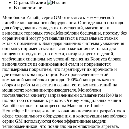
Страна:
Италия
В наличии:
нет
Моноблоки Zanotti, серия GM относятся к коммерческой
линейке холодильного оборудования. Они идеально подходят
для оборудования складских помещений, магазинов и
выносных торговых точек.Моноблоки бесшумны, поэтому без
ограничений могут устанавливаться в подвальных этажах
жилых помещений. Благодаря наличию системы увлажнения
они могут применяться для замораживания не только для
пищевых продуктов, но и меха, сигар и других изделий,
требующих специальных условий хранения.Корпуса блоков
выполняютися из оцинкованной стали и покрываются
полимерным покрытием, что гарантирует их прочность и
длительность эксплуатации. Все произведенные этой
компанией моноблоки проходят 100%-й контроль качества
сборки и работы агрегата в серии тестовых испытаний на
мощностях компании-производителя. Моноблоки
поставляются клиенту заправленными хладагентом R404a и
полностью готовыми к работе. Основу холодильных машин
Zanotti составляют компрессоры Maneurop и Lunite
Hermetique.Благодаря использованию последних разработок в
сфере холодильного оборудования, в конструкции моноблоков
серии GM используются более эффективные модели
теплообменников, что повлияло на компактность агрегата.