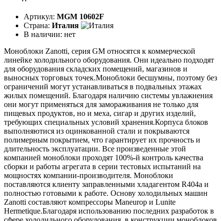
Артикул:
MGM 10602F
Страна:
Италия
В наличии:
нет
Моноблоки Zanotti, серия GM относятся к коммерческой
линейке холодильного оборудования. Они идеально подходят
для оборудования складских помещений, магазинов и
выносных торговых точек.Моноблоки бесшумны, поэтому без
ограничений могут устанавливаться в подвальных этажах
жилых помещений. Благодаря наличию системы увлажнения
они могут применяться для замораживания не только для
пищевых продуктов, но и меха, сигар и других изделий,
требующих специальных условий хранения.Корпуса блоков
выполняютися из оцинкованной стали и покрываются
полимерным покрытием, что гарантирует их прочность и
длительность эксплуатации. Все произведенные этой
компанией моноблоки проходят 100%-й контроль качества
сборки и работы агрегата в серии тестовых испытаний на
мощностях компании-производителя. Моноблоки
поставляются клиенту заправленными хладагентом R404a и
полностью готовыми к работе. Основу холодильных машин
Zanotti составляют компрессоры Maneurop и Lunite
Hermetique.Благодаря использованию последних разработок в
сфере холодильного оборудования, в конструкции моноблоков