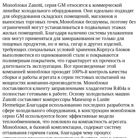
Моноблоки Zanotti, серия GM относятся к коммерческой
линейке холодильного оборудования. Они идеально подходят
для оборудования складских помещений, магазинов и
выносных торговых точек.Моноблоки бесшумны, поэтому без
ограничений могут устанавливаться в подвальных этажах
жилых помещений. Благодаря наличию системы увлажнения
они могут применяться для замораживания не только для
пищевых продуктов, но и меха, сигар и других изделий,
требующих специальных условий хранения.Корпуса блоков
выполняютися из оцинкованной стали и покрываются
полимерным покрытием, что гарантирует их прочность и
длительность эксплуатации. Все произведенные этой
компанией моноблоки проходят 100%-й контроль качества
сборки и работы агрегата в серии тестовых испытаний на
мощностях компании-производителя. Моноблоки
поставляются клиенту заправленными хладагентом R404a и
полностью готовыми к работе. Основу холодильных машин
Zanotti составляют компрессоры Maneurop и Lunite
Hermetique.Благодаря использованию последних разработок в
сфере холодильного оборудования, в конструкции моноблоков
серии GM используются более эффективные модели
теплообменников, что повлияло на компактность агрегата.
Моноблоки, в базовой комплектации, содержат систему
оттаивания горячим газом, благодаря чему процесс