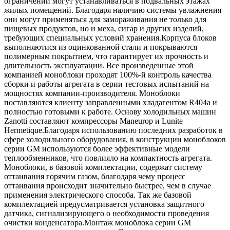
ограничений могут устанавливаться в подвальных этажах
жилых помещений. Благодаря наличию системы увлажнения
они могут применяться для замораживания не только для
пищевых продуктов, но и меха, сигар и других изделий,
требующих специальных условий хранения.Корпуса блоков
выполняютися из оцинкованной стали и покрываются
полимерным покрытием, что гарантирует их прочность и
длительность эксплуатации. Все произведенные этой
компанией моноблоки проходят 100%-й контроль качества
сборки и работы агрегата в серии тестовых испытаний на
мощностях компании-производителя. Моноблоки
поставляются клиенту заправленными хладагентом R404a и
полностью готовыми к работе. Основу холодильных машин
Zanotti составляют компрессоры Maneurop и Lunite
Hermetique.Благодаря использованию последних разработок в
сфере холодильного оборудования, в конструкции моноблоков
серии GM используются более эффективные модели
теплообменников, что повлияло на компактность агрегата.
Моноблоки, в базовой комплектации, содержат систему
оттаивания горячим газом, благодаря чему процесс
оттаивания происходит значительно быстрее, чем в случае
применения электрического способа. Так же базовой
комплектацией предусматривается установка защитного
датчика, сигнализирующего о необходимости проведения
очистки конденсатора.Монтаж моноблока серии GM