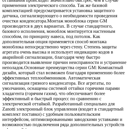
оттаивания происходит значительно быстрее, чем в случае
применения электрического способа. Так же базовой
комплектацией предусматривается установка защитного
датчика, сигнализирующего о необходимости проведения
очистки конденсатора.Монтаж моноблока серии GM
производится в двух вариантах. В случае стандартного,
базового исполнения, моноблок монтируется настенным
способом, по принципу навеса, под потолок. Как
дополнительная опция применяется способ монтажа
моноблока непосредственно через стену. Степень защиты
агрегата очень высока и использует индикацию кодов в
аварийной сигнализации, благодаря чему быстро
производится выявление причин неисправности и устранение
неполадок.Основные преимущества серии GM: Компактный
дизайн, который стал возможен благодаря применению более
эффективных теплообменников. Автоматическая
сигнализация грязного конденсатора. Все агрегаты, по
умолчанию, оснащены системой оттайки горячими парами
хладагента (горячим газом), что обеспечивает более
эффективный и быстрый процесс по сравнению с
электрической оттайкой. Разработанный специально для
Zanotti электронный блок управления (входит в стандартный
комплект поставки) с удобным пользовательским
интерфейсом, оптимизированными заводскими уставками и
возможностью подключения ряда дополнительных устройств