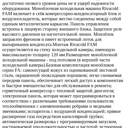
достаточно низкого уровня цены не в ущерб надежности
оборудования. Моноблочная холодильная машина Rivacold
FAM включает в себя компрессорно-конденсаторный блок и
воздухоохладитель, которые жестко соединены между собой
единым металлическим каркасом. Панель управления
встроена в лицевую сторону внешнего блока. Защитное реле
высокого давления на нагнетательной линии. Моноблок
заправлен фреоном и имеет встроенный лоток для
выпаривания конденсата.Монтаж Rivacold FAM
осуществляется на стену холодильной камеры, имеющую
максимальную толщину 120 мм.Размещение моноблочной
холодильной машины - под потолком (в верхней части
холодильной камеры).Базовая комплектация моноблоков
серии FA: самонесущий кожух из оцинкованной листовой
стали, окрашенной эпоксидным порошком; легко снимаемая
передняя панель, обеспечивает легкий доступ к компонентам
и быстрое вмешательство для обслуживания и ремонта;
герметичный компрессор с тепловой защитой двигателя;
электронная панель, которая может программироваться в
соответствии с различными требованиями пользователя;
теплообменники с алюминиевыми ребрами и медными
змеевиками; испаритель с воздушной конденсацией; прямое
расширение газа посредством капиллярной трубки;
автоматическая разморозка с программируемым запуском,
настраиваемой продолжительностью и частотой; встроенная