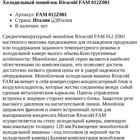
Холодильный моноблок Rivacold FAM 012Z001
Артикул:
FAM 012Z001
Страна:
Италия
В наличии:
нет
Среднетемпературный моноблок Rivacold FAM 012 Z001
настенного монтажа предназначен для охлаждения продукции
или поддержания заданного температурного режима в
холодильной камере малого объема.Конструктивные
особенности: Моноблоки данной серии являются наиболее
облегченными по комплектации, что позволяет достичь
достаточно низкого уровня цены не в ущерб надежности
оборудования. Моноблочная холодильная машина Rivacold
FAM включает в себя компрессорно-конденсаторный блок и
воздухоохладитель, которые жестко соединены между собой
единым металлическим каркасом. Панель управления
встроена в лицевую сторону внешнего блока. Защитное реле
высокого давления на нагнетательной линии. Моноблок
заправлен фреоном и имеет встроенный лоток для
выпаривания конденсата.Монтаж Rivacold FAM
осуществляется на стену холодильной камеры, имеющую
максимальную толщину 120 мм.Размещение моноблочной
холодильной машины - под потолком (в верхней части
холодильной камеры).Базовая комплектация моноблоков