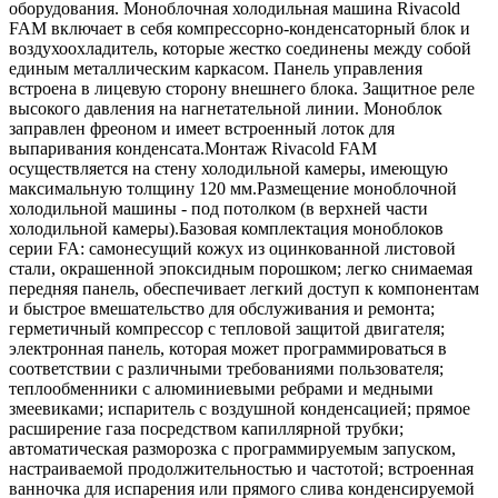
оборудования. Моноблочная холодильная машина Rivacold
FAM включает в себя компрессорно-конденсаторный блок и
воздухоохладитель, которые жестко соединены между собой
единым металлическим каркасом. Панель управления
встроена в лицевую сторону внешнего блока. Защитное реле
высокого давления на нагнетательной линии. Моноблок
заправлен фреоном и имеет встроенный лоток для
выпаривания конденсата.Монтаж Rivacold FAM
осуществляется на стену холодильной камеры, имеющую
максимальную толщину 120 мм.Размещение моноблочной
холодильной машины - под потолком (в верхней части
холодильной камеры).Базовая комплектация моноблоков
серии FA: самонесущий кожух из оцинкованной листовой
стали, окрашенной эпоксидным порошком; легко снимаемая
передняя панель, обеспечивает легкий доступ к компонентам
и быстрое вмешательство для обслуживания и ремонта;
герметичный компрессор с тепловой защитой двигателя;
электронная панель, которая может программироваться в
соответствии с различными требованиями пользователя;
теплообменники с алюминиевыми ребрами и медными
змеевиками; испаритель с воздушной конденсацией; прямое
расширение газа посредством капиллярной трубки;
автоматическая разморозка с программируемым запуском,
настраиваемой продолжительностью и частотой; встроенная
ванночка для испарения или прямого слива конденсируемой