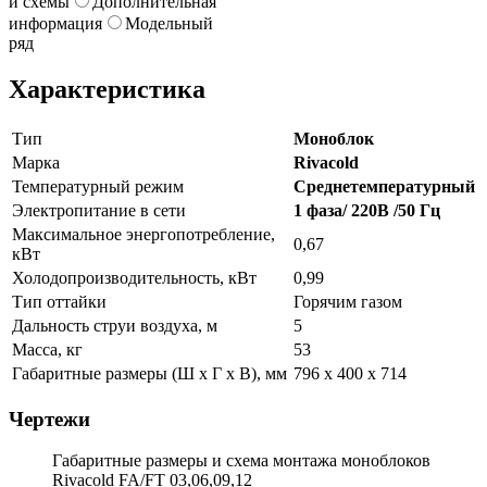
и схемы
Дополнительная
информация
Модельный
ряд
Характеристика
Тип
Моноблок
Марка
Rivacold
Температурный режим
Среднетемпературный
Электропитание в сети
1 фаза/ 220В /50 Гц
Максимальное энергопотребление,
0,67
кВт
Холодопроизводительность, кВт
0,99
Тип оттайки
Горячим газом
Дальность струи воздуха, м
5
Масса, кг
53
Габаритные размеры (Ш х Г х В), мм
796 х 400 х 714
Чертежи
Габаритные размеры и схема монтажа моноблоков
Rivacold FA/FT 03,06,09,12