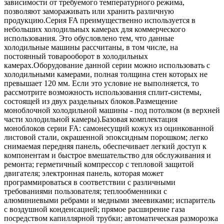
зависимости от требуемого температурного режима,
позволяют замораживать или хранить различную
продукцию.Серия FA преимущественно используется в
небольших холодильных камерах для коммерческого
использования. Это обусловлено тем, что данные
холодильные машины рассчитаны, в том числе, на
постоянный товарооборот в холодильных
камерах.Оборудование данной серии можно использовать с
холодильными камерами, полная толщина стен которых не
превышает 120 мм. Если это условие не выполняется, то
рассмотрите возможность использования сплит-системы,
состоящей из двух раздельных блоков.Размещение
моноблочной холодильной машины - под потолком (в верхней
части холодильной камеры).Базовая комплектация
моноблоков серии FA: самонесущий кожух из оцинкованной
листовой стали, окрашенной эпоксидным порошком; легко
снимаемая передняя панель, обеспечивает легкий доступ к
компонентам и быстрое вмешательство для обслуживания и
ремонта; герметичный компрессор с тепловой защитой
двигателя; электронная панель, которая может
программироваться в соответствии с различными
требованиями пользователя; теплообменники с
алюминиевыми ребрами и медными змеевиками; испаритель
с воздушной конденсацией; прямое расширение газа
посредством капиллярной трубки; автоматическая разморозка