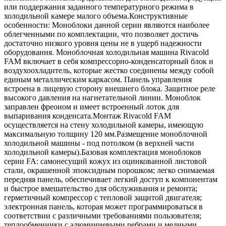
или поддержания заданного температурного режима в
холодильной камере малого объема.Конструктивные
особенности: Моноблоки данной серии являются наиболее
облегченными по комплектации, что позволяет достичь
достаточно низкого уровня цены не в ущерб надежности
оборудования. Моноблочная холодильная машина Rivacold
FAM включает в себя компрессорно-конденсаторный блок и
воздухоохладитель, которые жестко соединены между собой
единым металлическим каркасом. Панель управления
встроена в лицевую сторону внешнего блока. Защитное реле
высокого давления на нагнетательной линии. Моноблок
заправлен фреоном и имеет встроенный лоток для
выпаривания конденсата.Монтаж Rivacold FAM
осуществляется на стену холодильной камеры, имеющую
максимальную толщину 120 мм.Размещение моноблочной
холодильной машины - под потолком (в верхней части
холодильной камеры).Базовая комплектация моноблоков
серии FA: самонесущий кожух из оцинкованной листовой
стали, окрашенной эпоксидным порошком; легко снимаемая
передняя панель, обеспечивает легкий доступ к компонентам
и быстрое вмешательство для обслуживания и ремонта;
герметичный компрессор с тепловой защитой двигателя;
электронная панель, которая может программироваться в
соответствии с различными требованиями пользователя;
теплообменники с алюминиевыми ребрами и медными