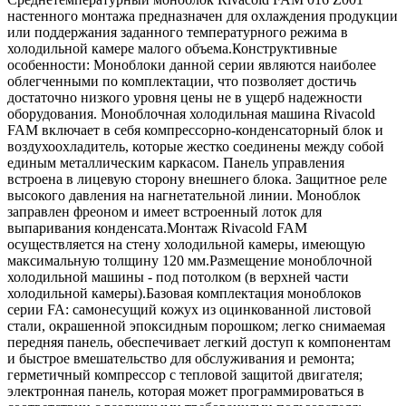
настенного монтажа предназначен для охлаждения продукции
или поддержания заданного температурного режима в
холодильной камере малого объема.Конструктивные
особенности: Моноблоки данной серии являются наиболее
облегченными по комплектации, что позволяет достичь
достаточно низкого уровня цены не в ущерб надежности
оборудования. Моноблочная холодильная машина Rivacold
FAM включает в себя компрессорно-конденсаторный блок и
воздухоохладитель, которые жестко соединены между собой
единым металлическим каркасом. Панель управления
встроена в лицевую сторону внешнего блока. Защитное реле
высокого давления на нагнетательной линии. Моноблок
заправлен фреоном и имеет встроенный лоток для
выпаривания конденсата.Монтаж Rivacold FAM
осуществляется на стену холодильной камеры, имеющую
максимальную толщину 120 мм.Размещение моноблочной
холодильной машины - под потолком (в верхней части
холодильной камеры).Базовая комплектация моноблоков
серии FA: самонесущий кожух из оцинкованной листовой
стали, окрашенной эпоксидным порошком; легко снимаемая
передняя панель, обеспечивает легкий доступ к компонентам
и быстрое вмешательство для обслуживания и ремонта;
герметичный компрессор с тепловой защитой двигателя;
электронная панель, которая может программироваться в