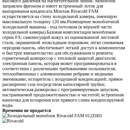
высокого давления на нагнетательной линии. Моноблок
заправлен фреоном и имеет встроенный лоток для
выпаривания конденсата.Монтаж Rivacold FAM
осуществляется на стену холодильной камеры, имеющую
максимальную толщину 120 мм.Размещение моноблочной
холодильной машины - под потолком (в верхней части
холодильной камеры).Базовая комплектация моноблоков
серии FA: самонесущий кожух из оцинкованной листовой
стали, окрашенной эпоксидным порошком; легко снимаемая
передняя панель, обеспечивает легкий доступ к компонентам
и быстрое вмешательство для обслуживания и ремонта;
герметичный компрессор с тепловой защитой двигателя;
электронная панель, которая может программироваться в
соответствии с различными требованиями пользователя;
теплообменники с алюминиевыми ребрами и медными
змеевиками; испаритель с воздушной конденсацией; прямое
расширение газа посредством капиллярной трубки;
автоматическая разморозка с программируемым запуском,
настраиваемой продолжительностью и частотой; встроенная
ванночка для испарения или прямого слива конденсируемой
воды.
Временно не продается