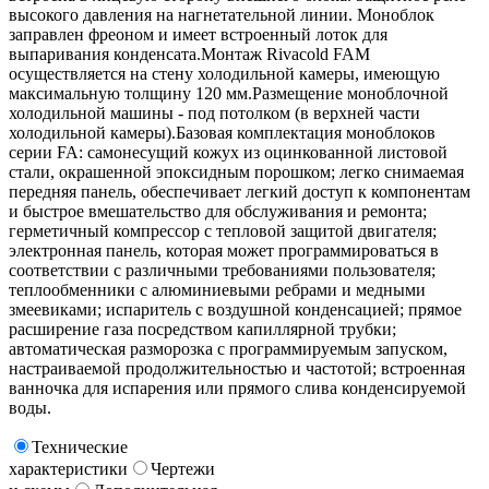
высокого давления на нагнетательной линии. Моноблок
заправлен фреоном и имеет встроенный лоток для
выпаривания конденсата.Монтаж Rivacold FAM
осуществляется на стену холодильной камеры, имеющую
максимальную толщину 120 мм.Размещение моноблочной
холодильной машины - под потолком (в верхней части
холодильной камеры).Базовая комплектация моноблоков
серии FA: самонесущий кожух из оцинкованной листовой
стали, окрашенной эпоксидным порошком; легко снимаемая
передняя панель, обеспечивает легкий доступ к компонентам
и быстрое вмешательство для обслуживания и ремонта;
герметичный компрессор с тепловой защитой двигателя;
электронная панель, которая может программироваться в
соответствии с различными требованиями пользователя;
теплообменники с алюминиевыми ребрами и медными
змеевиками; испаритель с воздушной конденсацией; прямое
расширение газа посредством капиллярной трубки;
автоматическая разморозка с программируемым запуском,
настраиваемой продолжительностью и частотой; встроенная
ванночка для испарения или прямого слива конденсируемой
воды.
Технические
характеристики
Чертежи