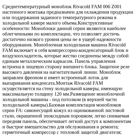
Среднетемпературный моноблок Rivacold FAM 006 Z001
настенного монтажа предназначен для охлаждения продукции
или поддержания заданного температурного режима в
холодильной камере малого объема.Конструктивные
особенности: Моноблоки данной серии являются наиболее
облегченными по комплектации, что позволяет достичь
достаточно низкого уровня цены не в ущерб надежности
оборудования. Моноблочная холодильная машина Rivacold
FAM включает в себя компрессорно-конденсаторный блок и
воздухоохладитель, которые жестко соединены между собой
единым металлическим каркасом. Панель управления
встроена в лицевую сторону внешнего блока. Защитное реле
высокого давления на нагнетательной линии. Моноблок
заправлен фреоном и имеет встроенный лоток для
выпаривания конденсата.Монтаж Rivacold FAM
осуществляется на стену холодильной камеры, имеющую
максимальную толщину 120 мм.Размещение моноблочной
холодильной машины - под потолком (в верхней части
холодильной камеры).Базовая комплектация моноблоков
серии FA: самонесущий кожух из оцинкованной листовой
стали, окрашенной эпоксидным порошком; легко снимаемая
передняя панель, обеспечивает легкий доступ к компонентам
и быстрое вмешательство для обслуживания и ремонта;
герметичный компрессор с тепловой защитой двигателя;