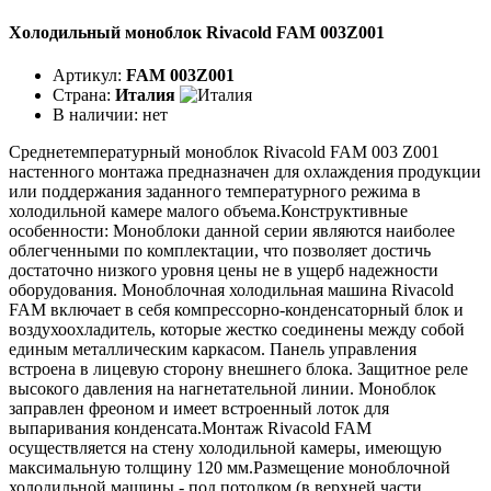
Холодильный моноблок Rivacold FAM 003Z001
Артикул:
FAM 003Z001
Страна:
Италия
В наличии:
нет
Среднетемпературный моноблок Rivacold FAM 003 Z001
настенного монтажа предназначен для охлаждения продукции
или поддержания заданного температурного режима в
холодильной камере малого объема.Конструктивные
особенности: Моноблоки данной серии являются наиболее
облегченными по комплектации, что позволяет достичь
достаточно низкого уровня цены не в ущерб надежности
оборудования. Моноблочная холодильная машина Rivacold
FAM включает в себя компрессорно-конденсаторный блок и
воздухоохладитель, которые жестко соединены между собой
единым металлическим каркасом. Панель управления
встроена в лицевую сторону внешнего блока. Защитное реле
высокого давления на нагнетательной линии. Моноблок
заправлен фреоном и имеет встроенный лоток для
выпаривания конденсата.Монтаж Rivacold FAM
осуществляется на стену холодильной камеры, имеющую
максимальную толщину 120 мм.Размещение моноблочной
холодильной машины - под потолком (в верхней части