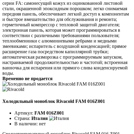
серии FA: самонесущий кожух из оцинкованной листовой
стали, окрашенной эпоксидным порошком; легко снимаемая
передняя панель, обеспечивает легкий доступ к компонентам
и быстрое вмешательство для обслуживания и ремонта;
герметичный компрессор с тепловой защитой двигателя;
электронная панель, которая может программироваться в
соответствии с различными требованиями пользователя;
теплообменники с алюминиевыми ребрами и медными
змеевиками; испаритель с воздушной конденсацией; прямое
расширение газа посредством капиллярной трубки;
автоматическая разморозка с программируемым запуском,
настраиваемой продолжительностью и частотой; встроенная
ванночка для испарения или прямого слива конденсируемой
воды.
Временно не продается
Холодильный моноблок Rivacold FAM 016Z001
Артикул:
FAM 016Z001
Страна:
Италия
В наличии:
нет
Среднетемпературный моноблок Rivacold FAM 016 Z001