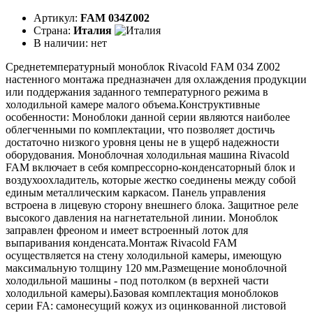
Артикул:
FAM 034Z002
Страна:
Италия
В наличии:
нет
Среднетемпературный моноблок Rivacold FAM 034 Z002
настенного монтажа предназначен для охлаждения продукции
или поддержания заданного температурного режима в
холодильной камере малого объема.Конструктивные
особенности: Моноблоки данной серии являются наиболее
облегченными по комплектации, что позволяет достичь
достаточно низкого уровня цены не в ущерб надежности
оборудования. Моноблочная холодильная машина Rivacold
FAM включает в себя компрессорно-конденсаторный блок и
воздухоохладитель, которые жестко соединены между собой
единым металлическим каркасом. Панель управления
встроена в лицевую сторону внешнего блока. Защитное реле
высокого давления на нагнетательной линии. Моноблок
заправлен фреоном и имеет встроенный лоток для
выпаривания конденсата.Монтаж Rivacold FAM
осуществляется на стену холодильной камеры, имеющую
максимальную толщину 120 мм.Размещение моноблочной
холодильной машины - под потолком (в верхней части
холодильной камеры).Базовая комплектация моноблоков
серии FA: самонесущий кожух из оцинкованной листовой