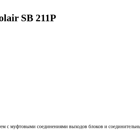
lair SB 211P
стем с муфтовыми соединениями выходов блоков и соединительн