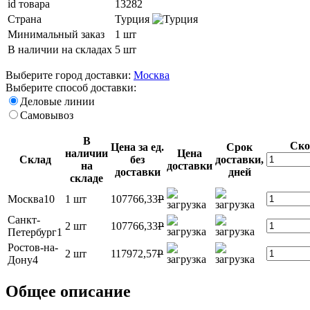
id товара
13282
Страна
Турция
Минимальный заказ
1 шт
В наличии на складах
5 шт
Выберите город доставки:
Москва
Выберите способ доставки:
Деловые линии
Самовывоз
В
Ско
Цена за ед.
Срок
наличии
Цена
Склад
без
доставки,
на
доставки
доставки
дней
складе
Москва10
1 шт
107766,33
P
Санкт-
2 шт
107766,33
P
Петербург1
Ростов-на-
2 шт
117972,57
P
Дону4
Общее описание