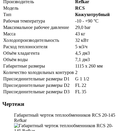
Производитель
Refkar
Модель
RCS
Тип
Кожухотрубный
Рабочая температура
-10 - +90 °C
Максимальное рабочее давление
29,0 bar
Масса
43 кг
Холодопроизводительность
32 кВт
Расход теплоносителя
5 м3/ч
Объём хладагента
4,5 дм3
Объём воды
7,1 дм3
Габаритные размеры
1115 х 260 мм
Количество холодильных контуров
2
Присоединительные размеры D1
G 1 1/2
Присоединительные размеры D2
FL 22
Присоединительные размеры D3
FL 35
Чертежи
Габаритный чертеж теплообменников RCS 20-145
Refkar