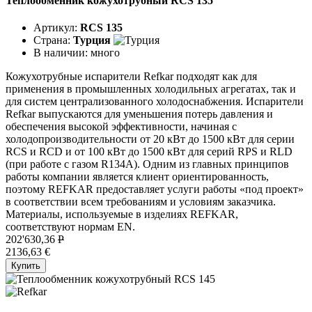
Теплообменник кожухотрубный RCS 135
Артикул:
RCS 135
Страна:
Турция
В наличии:
много
Кожухотрубные испарители Refkar подходят как для
применения в промышленных холодильных агрегатах, так и
для систем централизованного холодоснабжения. Испарители
Refkar выпускаются для уменьшения потерь давления и
обеспечения высокой эффективности, начиная с
холодопроизводительности от 20 кВт до 1500 кВт для серии
RCS и RCD и от 100 кВт до 1500 кВт для серий RPS и RLD
(при работе с газом R134A). Одним из главных принципов
работы компании является клиент ориентированность,
поэтому REFKAR предоставляет услуги работы «под проект»
в соответствии всем требованиям и условиям заказчика.
Материалы, используемые в изделиях REFKAR,
соответствуют нормам EN.
202'630,36
P
2136,63 €
Купить