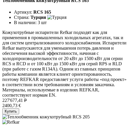
Теплообменник кожухотрубный RCS 165
Артикул:
RCS 165
Страна:
Турция
В наличии:
3 шт
Кожухотрубные испарители Refkar подходят как для
применения в промышленных холодильных агрегатах, так и
для систем централизованного холодоснабжения. Испарители
Refkar выпускаются для уменьшения потерь давления и
обеспечения высокой эффективности, начиная с
холодопроизводительности от 20 кВт до 1500 кВт для серии
RCS и RCD и от 100 кВт до 1500 кВт для серий RPS и RLD
(при работе с газом R134A). Одним из главных принципов
работы компании является клиент ориентированность,
поэтому REFKAR предоставляет услуги работы «под проект»
в соответствии всем требованиям и условиям заказчика.
Материалы, используемые в изделиях REFKAR,
соответствуют нормам EN.
227'677,41
P
2400,73 €
Купить