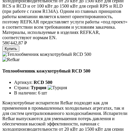
холодопроизводительности от 20 кВт до 1500 кВт для серии
RCS и RCD и от 100 кВт до 1500 кВт для серий RPS и RLD
(при работе с газом R134A). Одним из главных принципов
работы компании является клиент ориентированность,
поэтому REFKAR предоставляет услуги работы «под проект»
в соответствии всем требованиям и условиям заказчика.
Материалы, используемые в изделиях REFKAR,
соответствуют нормам EN.
586'442,87
P
Купить
Теплообменник кожухотрубный RCD 500
Артикул:
RCD 500
Страна:
Турция
В наличии:
6 шт
Кожухотрубные испарители Refkar подходят как для
применения в промышленных холодильных агрегатах, так и
для систем централизованного холодоснабжения. Испарители
Refkar выпускаются для уменьшения потерь давления и
обеспечения высокой эффективности, начиная с
холодопроизводительности от 20 кВт до 1500 кВт для серии