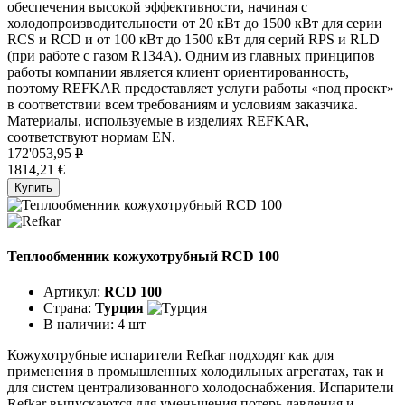
обеспечения высокой эффективности, начиная с
холодопроизводительности от 20 кВт до 1500 кВт для серии
RCS и RCD и от 100 кВт до 1500 кВт для серий RPS и RLD
(при работе с газом R134A). Одним из главных принципов
работы компании является клиент ориентированность,
поэтому REFKAR предоставляет услуги работы «под проект»
в соответствии всем требованиям и условиям заказчика.
Материалы, используемые в изделиях REFKAR,
соответствуют нормам EN.
172'053,95
P
1814,21 €
Купить
Теплообменник кожухотрубный RCD 100
Артикул:
RCD 100
Страна:
Турция
В наличии:
4 шт
Кожухотрубные испарители Refkar подходят как для
применения в промышленных холодильных агрегатах, так и
для систем централизованного холодоснабжения. Испарители
Refkar выпускаются для уменьшения потерь давления и