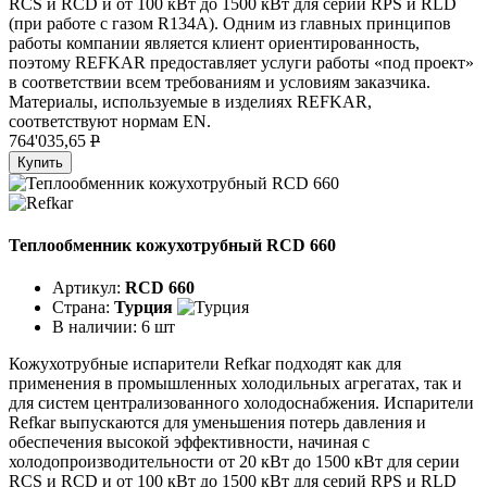
RCS и RCD и от 100 кВт до 1500 кВт для серий RPS и RLD
(при работе с газом R134A). Одним из главных принципов
работы компании является клиент ориентированность,
поэтому REFKAR предоставляет услуги работы «под проект»
в соответствии всем требованиям и условиям заказчика.
Материалы, используемые в изделиях REFKAR,
соответствуют нормам EN.
764'035,65
P
Купить
Теплообменник кожухотрубный RCD 660
Артикул:
RCD 660
Страна:
Турция
В наличии:
6 шт
Кожухотрубные испарители Refkar подходят как для
применения в промышленных холодильных агрегатах, так и
для систем централизованного холодоснабжения. Испарители
Refkar выпускаются для уменьшения потерь давления и
обеспечения высокой эффективности, начиная с
холодопроизводительности от 20 кВт до 1500 кВт для серии
RCS и RCD и от 100 кВт до 1500 кВт для серий RPS и RLD