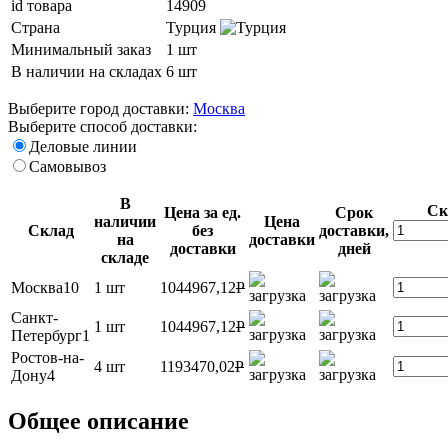
id товара
14909
Страна
Турция
Минимальный заказ
1 шт
В наличии на складах
6 шт
Выберите город доставки:
Москва
Выберите способ доставки:
Деловые линии
Самовывоз
В
Ск
Цена за ед.
Срок
наличии
Цена
Склад
без
доставки,
на
доставки
доставки
дней
складе
Москва10
1 шт
1044967,12
P
Санкт-
1 шт
1044967,12
P
Петербург1
Ростов-на-
4 шт
1193470,02
P
Дону4
Общее описание