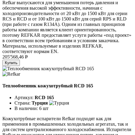
Refkar выпускаются для уменьшения потерь давления и
обеспечения высокой эффективности, начиная с
холодопроизводительности от 20 кВт до 1500 кВт для серии
RCS и RCD и от 100 кВт до 1500 кВт для серий RPS и RLD
(при работе с газом R134A). Одним из главных принципов
работы компании является клиент ориентированность,
поэтому REFKAR предоставляет услуги работы «под проект»
в соответствии всем требованиям и условиям заказчика.
Материалы, используемые в изделиях REFKAR,
соответствуют нормам EN.
205'568,46
P
Купить
Теплообменник кожухотрубный RCD 165
Артикул:
RCD 165
Страна:
Турция
В наличии:
6 шт
Кожухотрубные испарители Refkar подходят как для
применения в промышленных холодильных агрегатах, так и
для систем централизованного холодоснабжения. Испарители
Refkar выпускаются для уменьшения потерь давления и