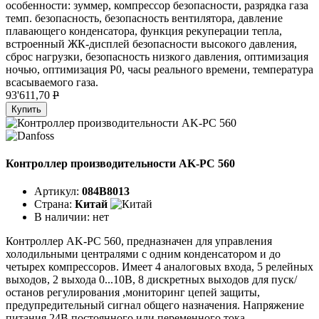
особенности: зуммер, компрессор безопасности, разрядка газа
темп. безопасность, безопасность вентилятора, давление
плавающего конденсатора, функция рекуперации тепла,
встроенный ЖК-дисплей безопасности высокого давления,
сброс нагрузки, безопасность низкого давления, оптимизация
ночью, оптимизация P0, часы реального времени, температура
всасываемого газа.
93'611,70
P
Купить
Контроллер производительности AK-PC 560
Артикул:
084B8013
Страна:
Китай
В наличии:
нет
Контроллер AK-PC 560, предназначен для управления
холодильными централями с одним конденсатором и до
четырех компрессоров. Имеет 4 аналоговых входа, 5 релейных
выходов, 2 выхода 0...10B, 8 дискретных выходов для пуск/
останов регулирования ,мониторинг цепей защиты,
предупредительный сигнал общего назначения. Напряжение
питания 24В постоянного или переменного тока.