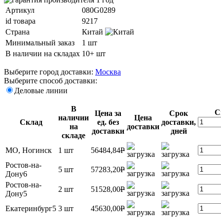
Артикул
080G0289
id товара
9217
Страна
Китай
Минимальный заказ
1 шт
В наличии на складах
10+ шт
Выберите город доставки:
Москва
Выберите способ доставки:
Деловые линии
В
С
Цена за
Срок
наличии
Цена
Склад
ед. без
доставки,
на
доставки
доставки
дней
складе
МО, Ногинск
1 шт
56484,84
P
Ростов-на-
5 шт
57283,20
P
Дону6
Ростов-на-
2 шт
51528,00
P
Дону5
Екатеринбург5
3 шт
45630,00
P