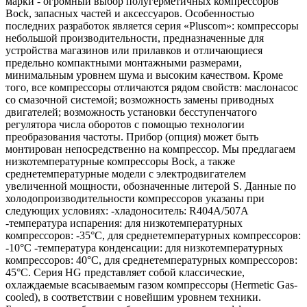
марки - огромный выбор полугерметичных компрессоров
Bock, запасных частей и аксессуаров. Особенностью
последних разработок является серия «Pluscom»: компрессоры
небольшой производительности, предназначенные для
устройства магазинов или прилавков и отличающиеся
предельно компактными монтажными размерами,
минимальным уровнем шума и высоким качеством. Кроме
того, все компрессоры отличаются рядом свойств: маслонасос
со смазочной системой; возможность замены приводных
двигателей; возможность установки бесступенчатого
регулятора числа оборотов с помощью технологии
преобразования частоты. Прибор (опция) может быть
монтирован непосредственно на компрессор. Мы предлагаем
низкотемпературные компрессоры Bock, а также
среднетемпературные модели с электродвигателем
увеличенной мощности, обозначенные литерой S. Данные по
холодопроизводительности компрессоров указаны при
следующих условиях: -хладоноситель: R404A/507A
-температура испарения: для низкотемпературных
компрессоров: -35°C, для среднетемпературных компрессоров:
-10°C -температура конденсации: для низкотемпературных
компрессоров: 40°C, для среднетемпературных компрессоров:
45°C. Серия HG представляет собой классические,
охлаждаемые всасываемым газом компрессоры (Hermetic Gas-
cooled), в соответствии с новейшим уровнем техники.