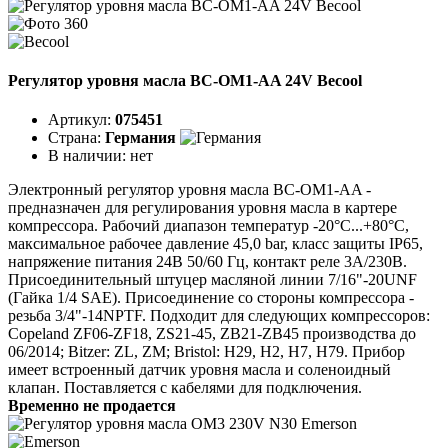
Регулятор уровня масла BC-OM1-AA 24V Becool
Артикул:
075451
Страна:
Германия
В наличии:
нет
Электронный регулятор уровня масла BC-OM1-AA -
предназначен для регулирования уровня масла в картере
компрессора. Рабочий диапазон температур -20°C...+80°C,
максимальное рабочее давление 45,0 bar, класс защиты IP65,
напряжение питания 24В 50/60 Гц, контакт реле 3А/230В.
Присоединительный штуцер масляной линии 7/16"-20UNF
(Гайка 1/4 SAE). Присоединение со стороны компрессора -
резьба 3/4"-14NPTF. Подходит для следующих компрессоров:
Copeland ZF06-ZF18, ZS21-45, ZB21-ZB45 производства до
06/2014; Bitzer: ZL, ZM; Bristol: H29, H2, H7, H79. Прибор
имеет встроенный датчик уровня масла и соленоидный
клапан. Поставляется с кабелями для подключения.
Временно не продается