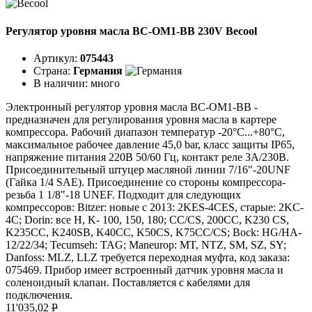
Регулятор уровня масла BC-OM1-BB 230V Becool
Артикул:
075443
Страна:
Германия
В наличии:
много
Электронный регулятор уровня масла BC-OM1-BB -
предназначен для регулирования уровня масла в картере
компрессора. Рабочий диапазон температур -20°C...+80°C,
максимальное рабочее давление 45,0 bar, класс защиты IP65,
напряжение питания 220В 50/60 Гц, контакт реле 3А/230В.
Присоединительный штуцер масляной линии 7/16"-20UNF
(Гайка 1/4 SAE). Присоединение со стороны компрессора-
резьба 1 1/8"-18 UNEF. Подходит для следующих
компрессоров: Bitzer: новые с 2013: 2KES-4CES, старые: 2KC-
4C; Dorin: все H, K- 100, 150, 180; CC/CS, 200CC, K230 CS,
K235CC, K240SB, K40CC, K50CS, K75CC/CS; Bock: HG/HA-
12/22/34; Tecumseh: TAG; Maneurop: MT, NTZ, SM, SZ, SY;
Danfoss: MLZ, LLZ требуется переходная муфта, код заказа:
075469. Прибор имеет встроенный датчик уровня масла и
соленоидный клапан. Поставляется с кабелями для
подключения.
11'035,02
P