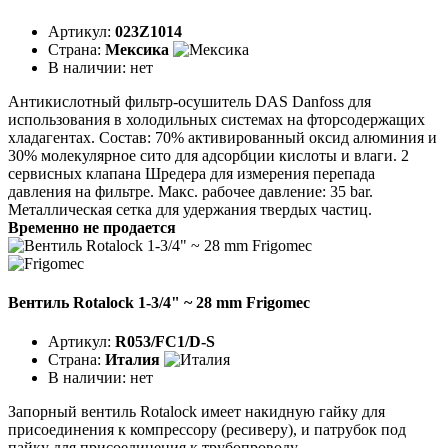
Артикул:
023Z1014
Страна:
Мексика
В наличии:
нет
Антикислотный фильтр-осушитель DAS Danfoss для
использования в холодильных системах на фторсодержащих
хладагентах. Состав: 70% активированный оксид алюминия и
30% молекулярное сито для адсорбции кислоты и влаги. 2
сервисных клапана Шредера для измерения перепада
давления на фильтре. Макс. рабочее давление: 35 bar.
Металлическая сетка для удержания твердых частиц.
Временно не продается
Вентиль Rotalock 1-3/4" ~ 28 mm Frigomec
Артикул:
R053/FC1/D-S
Страна:
Италия
В наличии:
нет
Запорный вентиль Rotalock имеет накидную гайку для
присоединения к компрессору (ресиверу), и патрубок под
пайку для присоединения к трубопроводу.