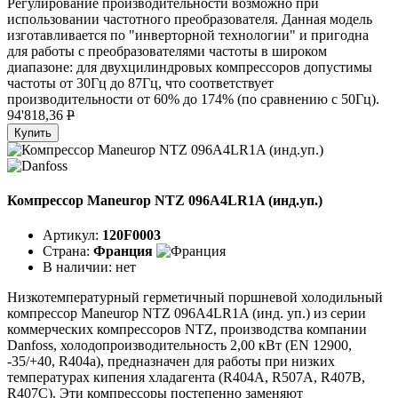
Регулирование производительности возможно при
использовании частотного преобразователя. Данная модель
изготавливается по "инверторной технологии" и пригодна
для работы с преобразователями частоты в широком
диапазоне: для двухцилиндровых компрессоров допустимы
частоты от 30Гц до 87Гц, что соответствует
производительности от 60% до 174% (по сравнению с 50Гц).
94'818,36
P
Купить
Компрессор Maneurop NTZ 096A4LR1A (инд.уп.)
Артикул:
120F0003
Страна:
Франция
В наличии:
нет
Низкотемпературный герметичный поршневой холодильный
компрессор Maneurop NTZ 096A4LR1A (инд. уп.) из серии
коммерческих компрессоров NTZ, производства компании
Danfoss, холодопроизводительность 2,00 кВт (EN 12900,
-35/+40, R404a), предназначен для работы при низких
температурах кипения хладагента (R404A, R507A, R407B,
R407C). Эти компрессоры постепенно заменяют