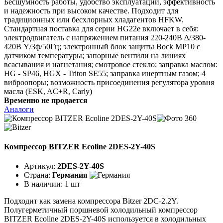
Бесшумность работы, удобство эксплуатации, эффективность
и надежность при высоком качестве. Подходит для
традиционных или бесхлорных хладагентов HFKW.
Стандартная поставка для серии HG22e включает в себя:
электродвигатель с напряжением питания 220-240В ∆/380-
420В Y/3ф/50Гц; электронный блок защиты Bock MP10 с
датчиком температуры; запорные вентили на линиях
всасывания и нагнетания; смотровое стекло; заправка маслом:
HG - SP46, HGX - Triton SE55; заправка инертным газом; 4
виброопоры; возможность присоединения регулятора уровня
масла (ESK, AC+R, Carly)
Временно не продается
Аналоги
Компрессор BITZER Ecoline 2DES-2Y-40S
Артикул:
2DES-2Y-40S
Страна:
Германия
В наличии:
1 шт
Подходит как замена компрессора Bitzer 2DC-2.2Y.
Полугерметичный поршневой холодильный компрессор
BITZER Ecoline 2DES-2Y-40S используется в холодильных