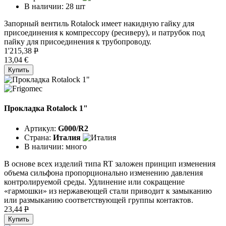
В наличии:
28 шт
Запорный вентиль Rotalock имеет накидную гайку для
присоединения к компрессору (ресиверу), и патрубок под
пайку для присоединения к трубопроводу.
1'215,38
P
13,04 €
Купить
Прокладка Rotalock 1"
Артикул:
G000/R2
Страна:
Италия
В наличии:
много
В основе всех изделий типа RT заложен принцип изменения
объема сильфона пропорционально изменению давления
контролируемой среды. Удлинение или сокращение
«гармошки» из нержавеющей стали приводит к замыканию
или размыканию соответствующей группы контактов.
23,44
P
Купить