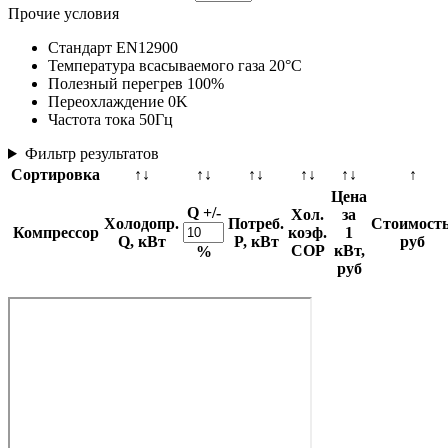
Прочие условия
Стандарт EN12900
Температура всасываемого газа 20°C
Полезный перегрев 100%
Переохлаждение 0K
Частота тока 50Гц
Фильтр результатов
Сортировка
↑↓
↑↓
↑↓
↑↓
↑↓
↑
Цена
Q +/-
Хол.
за
Холодопр.
Потреб.
Стоимость
Компрессор
коэф.
1
Q, кВт
P, кВт
руб
COP
кВт,
%
руб