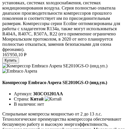
установках, системах холодоснабжения, системах
кондиционирования воздуха. Серия полностью охватила
диапазон производительности компрессоров прошлого
поколения и соответствует им по присоединительным
размерам. Компрессоры серии Ecoline оптимизированы для
работы с хладагентом R134a, также могут использоваться
R404A, R407C, R507A, R22 (его применение ограничено
Монреальским протоколом, в 2020 от него планируется
полностью отказаться, заменив безопасными для озона
фреонами).
165'950,10
P
Купить
Компрессор Embraco Aspera SE2010GS-O (инд.уп.)
Артикул:
303CO1201AA
Страна:
Китай
В наличии:
нет
Спиральные компрессы мощностью от 2 до 13 л.с.
Технологические преимущества компрессора обеспечивают
бесшумную работу и высокую энергоэффективность,