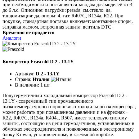
при необходимости и поставляется заводом для моделей от 3
до 6 л.с. Описание: патрубки: резьба, см.стекло: да,
тандемизация: да, опоры: 4, газ: R407C, R134a, R22. При
покупке, стандартная поставка включает: монтажные опоры,
заправка маслом, встроенная защита, вентиль DTC.
Временно не продается
Аналоги
Компрессор Frascold D 2 - 13.1Y
Артикул:
D 2 - 13.1Y
Страна:
Италия
В наличии:
1 шт
Полугерметичный холодильный компрессор Frascold D 2 -
13.1Y - современный тип промышленного
низкотемпературного поршневого холодильного компрессора,
может работать при повышенном давлении и на фреонах -
R22, R407C, R134a, R404a, R507, имеет тепловую систему
защиты, состоящую из цепи термодатчиков, установленных в
обмотках электродвигателя и подключенных к электронному
блоку Kriwan, установленному в клеммной коробке.