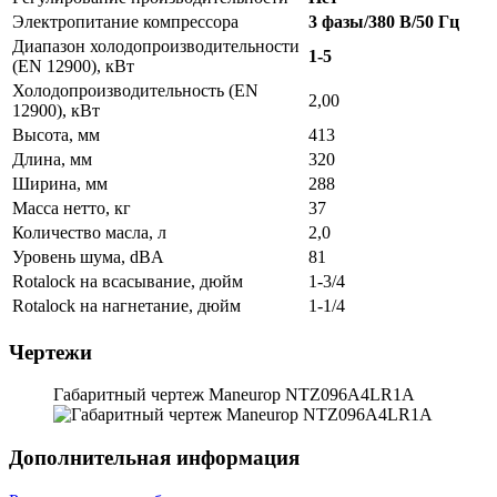
Электропитание компрессора
3 фазы/380 В/50 Гц
Диапазон холодопроизводительности
1-5
(EN 12900), кВт
Холодопроизводительность (EN
2,00
12900), кВт
Высота, мм
413
Длина, мм
320
Ширина, мм
288
Масса нетто, кг
37
Количество масла, л
2,0
Уровень шума, dBA
81
Rotalock на всасывание, дюйм
1-3/4
Rotalock на нагнетание, дюйм
1-1/4
Чертежи
Габаритный чертеж Maneurop NTZ096A4LR1A
Дополнительная информация