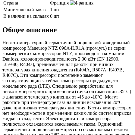
Страна
Франция
Минимальный заказ
1 шт
В наличии на складах
0 шт
Общее описание
Низкотемпературный герметичный поршневой холодильный
компрессор Maneurop NTZ 096A4LR1A (пром.уп.) из серии
коммерческих компрессоров NTZ, производства компании
Danfoss, холодопроизводительность 2,00 кВт (EN 12900,
-35/+40, R404a), предназначен для работы при низких
температурах кипения хладагента (R404A, R507A, R407B,
R407C). Эти компрессоры постепенно заменяют
эксплуатирующиеся сейчас комп рессоры предыдущего
модельного ряда (LTZ). Специально разработаны для
низкотемпературного применения (точка оптимизации -35°C)
в диапазоне температур кипения от -45 до -10°C. Могут
работать при температуре газа на линии всасывания 20°C
даже при низких температурах кипения. В этих компрессорах
нет необходимости в применении каких-либо систем впрыска
жидкого хладагента. Электродвигатели компрессора
полностью охлаждаются всасываемым газом. Одиночный
герметичный поршневой компрессор со смотровым стеклом
под резьбу и штуцером 3/8" для линии выравнивания уровня