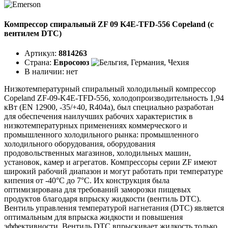
Компрессор спиральный ZF 09 K4E-TFD-556 Copeland (с
вентилем DTC)
Артикул:
8814263
Страна:
Евросоюз
В наличии:
нет
Низкотемпературный спиральный холодильный компрессор
Copeland ZF-09-K4E-TFD-556, холодопроизводительность 1,94
кВт (EN 12900, -35/+40, R404a), был специально разработан
для обеспечения наилучших рабочих характеристик в
низкотемпературных применениях коммерческого и
промышленного холодильного рынка: промышленного
холодильного оборудования, оборудования
продовольственных магазинов, холодильных машин,
установок, камер и агрегатов. Компрессоры серии ZF имеют
широкий рабочий диапазон и могут работать при температуре
кипения от -40°C до 7°C. Их конструкция была
оптимизирована для требований заморозки пищевых
продуктов благодаря впрыску жидкости (вентиль DTC).
Вентиль управления температурой нагнетания (DTC) является
оптимальным для впрыска жидкости и повышения
эффективности. Вентиль DTC впрыскивает жидкость только