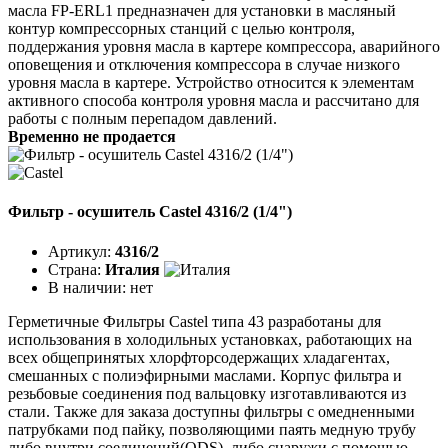
масла FP-ERL1 предназначен для установки в масляный
контур компрессорных станций с целью контроля,
поддержания уровня масла в картере компрессора, аварийного
оповещения и отключения компрессора в случае низкого
уровня масла в картере. Устройство относится к элементам
активного способа контроля уровня масла и рассчитано для
работы с полным перепадом давлений.
Временно не продается
Фильтр - осушитель Castel 4316/2 (1/4")
Артикул:
4316/2
Страна:
Италия
В наличии:
нет
Герметичные Фильтры Castel типа 43 разработаны для
использования в холодильных установках, работающих на
всех общепринятых хлорфторсодержащих хладагентах,
смешанных с полиэфирными маслами. Корпус фильтра и
резьбовые соединения под вальцовку изготавливаются из
стали. Также для заказа доступны фильтры с омедненными
патрубками под пайку, позволяющими паять медную трубу
либо внутри соединений(ODS), либо снаружи с помощью