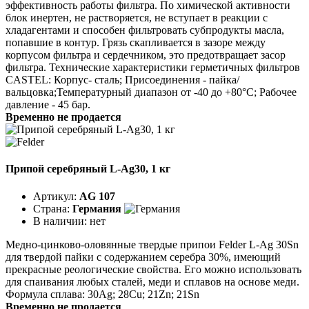
эффективность работы фильтра. По химической активности
блок инертен, не растворяется, не вступает в реакции с
хладагентами и способен фильтровать субпродукты масла,
попавшие в контур. Грязь скапливается в зазоре между
корпусом фильтра и сердечником, это предотвращает засор
фильтра. Технические характеристики герметичных фильтров
CASTEL: Корпус- сталь; Присоединения - пайка/
вальцовка;Температурный диапазон от -40 до +80°C; Рабочее
давление - 45 бар.
Временно не продается
Припой серебряный L-Ag30, 1 кг
Артикул:
AG 107
Страна:
Германия
В наличии:
нет
Медно-цинково-оловянные твердые припои Felder L-Ag 30Sn
для твердой пайки с содержанием серебра 30%, имеющий
прекрасные реологические свойства. Его можно использовать
для спаивания любых сталей, меди и сплавов на основе меди.
Формула сплава: 30Ag; 28Cu; 21Zn; 21Sn
Временно не продается