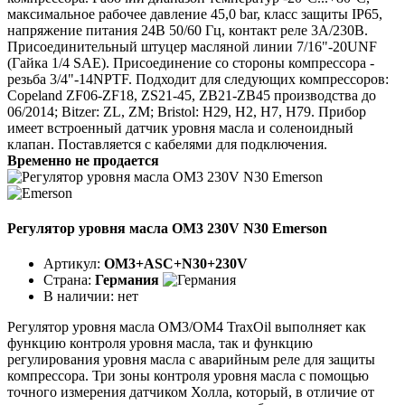
максимальное рабочее давление 45,0 bar, класс защиты IP65,
напряжение питания 24В 50/60 Гц, контакт реле 3А/230В.
Присоединительный штуцер масляной линии 7/16"-20UNF
(Гайка 1/4 SAE). Присоединение со стороны компрессора -
резьба 3/4"-14NPTF. Подходит для следующих компрессоров:
Copeland ZF06-ZF18, ZS21-45, ZB21-ZB45 производства до
06/2014; Bitzer: ZL, ZM; Bristol: H29, H2, H7, H79. Прибор
имеет встроенный датчик уровня масла и соленоидный
клапан. Поставляется с кабелями для подключения.
Временно не продается
Регулятор уровня масла OM3 230V N30 Emerson
Артикул:
OM3+ASC+N30+230V
Страна:
Германия
В наличии:
нет
Регулятор уровня масла ОМ3/ОМ4 TraxOil выполняет как
функцию контроля уровня масла, так и функцию
регулирования уровня масла с аварийным реле для защиты
компрессора. Три зоны контроля уровня масла с помощью
точного измерения датчиком Холла, который, в отличие от