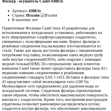
Фильтр - осушитель Castel 4308/3s
Артикул:
4308/3s
Страна:
Италия
В наличии:
нет
Герметичные Фильтры Castel типа 43 разработаны для
использования в холодильных установках, работающих на
всех общепринятых хлорфторсодержащих хладагентах,
смешанных с полиэфирными маслами. Корпус фильтра и
резьбовые соединения под вальцовку изготавливаются из
стали. Также для заказа доступны фильтры с омедненными
патрубками под пайку, позволяющими паять медную трубу
либо внутри соединений(ODS), либо снаружи с помощью
медной гильзы(ODM). По специальному заказу клиентов
компания Castel также может предоставить фильтры типа 43 с
медными паяными соединениями и резьбовыми
соединениями стандарта SAE J 1453. Вставки в фильтрах типа
43 представляют собой молекулярное сито (100 %).
Молекулярное сито предназначено для удаления воды из
холодильной системы. Сердечник фильтра спроектирован
таким образом, чтобы обеспечить максимальную поверхность
контакта с хладагентом. Кроме того, внутренняя конструкция
сердечника позволяет равномерно распределяться потоку
хладагента внутри фильтра, что обеспечивает максимальную