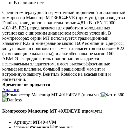
В наличии:
нет
Среднетемпературный герметичный поршневой холодильный
компрессор Maneurop MT 36JG4EVE (пром.уп.), производства
Danfoss, холодопроизводительностью 4,81 кВт (EN 12900,
-10/+45, R22), предназначен для работы в холодильных
установках с широким диапазоном рабочих условий. В
компрессорах серии МТ используется тради-ционный
хладагент R22 и минеральное масло 160Р компании Данфосс,
могут также использоваться смеси хладагентов на основе R22
(заменяющие хладагенты), и алкилбензольное масло 160
АВМ. Электродвигатель полностью охлаждается
всасываемым хладагентом, имеет высокоэффективные
кольцевые клапаны, большой вращающий момент и
встроенную защиту. Вентиль Rotalock на всасывании и
нагнетании.
Временно не продается
Аналоги
Компрессор Maneurop MT 40JH4EVE (пром.уп.)
Артикул:
MT40-4VM
Страна:
Франция