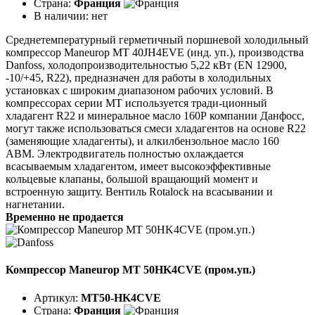
Страна:
Франция
В наличии:
нет
Среднетемпературный герметичный поршневой холодильный
компрессор Maneurop MT 40JH4EVE (инд. уп.), производства
Danfoss, холодопроизводительностью 5,22 кВт (EN 12900,
-10/+45, R22), предназначен для работы в холодильных
установках с широким диапазоном рабочих условий. В
компрессорах серии МТ используется тради-ционный
хладагент R22 и минеральное масло 160Р компании Данфосс,
могут также использоваться смеси хладагентов на основе R22
(заменяющие хладагенты), и алкилбензольное масло 160
АВМ. Электродвигатель полностью охлаждается
всасываемым хладагентом, имеет высокоэффективные
кольцевые клапаны, большой вращающий момент и
встроенную защиту. Вентиль Rotalock на всасывании и
нагнетании.
Временно не продается
Компрессор Maneurop MT 50HK4CVE (пром.уп.)
Артикул:
MT50-HK4CVE
Страна:
Франция