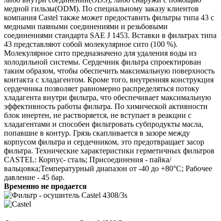
медной гильзы(ODM). По специальному заказу клиентов
компания Castel также может предоставить фильтры типа 43 с
медными паяными соединениями и резьбовыми
соединениями стандарта SAE J 1453. Вставки в фильтрах типа
43 представляют собой молекулярное сито (100 %).
Молекулярное сито предназначено для удаления воды из
холодильной системы. Сердечник фильтра спроектирован
таким образом, чтобы обеспечить максимальную поверхность
контакта с хладагентом. Кроме того, внутренняя конструкция
сердечника позволяет равномерно распределяться потоку
хладагента внутри фильтра, что обеспечивает максимальную
эффективность работы фильтра. По химической активности
блок инертен, не растворяется, не вступает в реакции с
хладагентами и способен фильтровать субпродукты масла,
попавшие в контур. Грязь скапливается в зазоре между
корпусом фильтра и сердечником, это предотвращает засор
фильтра. Технические характеристики герметичных фильтров
CASTEL: Корпус- сталь; Присоединения - пайка/
вальцовка;Температурный диапазон от -40 до +80°C; Рабочее
давление - 45 бар.
Временно не продается