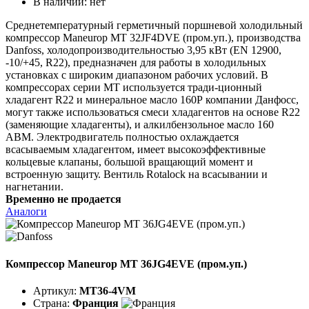
В наличии:
нет
Среднетемпературный герметичный поршневой холодильный
компрессор Maneurop MT 32JF4DVE (пром.уп.), производства
Danfoss, холодопроизводительностью 3,95 кВт (EN 12900,
-10/+45, R22), предназначен для работы в холодильных
установках с широким диапазоном рабочих условий. В
компрессорах серии МТ используется тради-ционный
хладагент R22 и минеральное масло 160Р компании Данфосс,
могут также использоваться смеси хладагентов на основе R22
(заменяющие хладагенты), и алкилбензольное масло 160
АВМ. Электродвигатель полностью охлаждается
всасываемым хладагентом, имеет высокоэффективные
кольцевые клапаны, большой вращающий момент и
встроенную защиту. Вентиль Rotalock на всасывании и
нагнетании.
Временно не продается
Аналоги
Компрессор Maneurop MT 36JG4EVE (пром.уп.)
Артикул:
MT36-4VM
Страна:
Франция