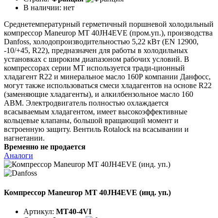
В наличии:
нет
Среднетемпературный герметичный поршневой холодильный
компрессор Maneurop MT 40JH4EVE (пром.уп.), производства
Danfoss, холодопроизводительностью 5,22 кВт (EN 12900,
-10/+45, R22), предназначен для работы в холодильных
установках с широким диапазоном рабочих условий. В
компрессорах серии МТ используется тради-ционный
хладагент R22 и минеральное масло 160Р компании Данфосс,
могут также использоваться смеси хладагентов на основе R22
(заменяющие хладагенты), и алкилбензольное масло 160
АВМ. Электродвигатель полностью охлаждается
всасываемым хладагентом, имеет высокоэффективные
кольцевые клапаны, большой вращающий момент и
встроенную защиту. Вентиль Rotalock на всасывании и
нагнетании.
Временно не продается
Аналоги
Компрессор Maneurop MT 40JH4EVE (инд. уп.)
Артикул:
MT40-4VI