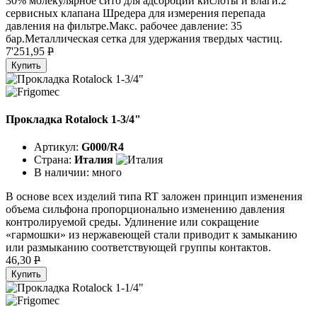
30% молекулярное сито для адсорбции кислоты и влаги.2
сервисных клапана Шредера для измерения перепада
давления на фильтре.Макс. рабочее давление: 35
бар.Металлическая сетка для удержания твердых частиц.
7'251,95
P
Купить
Прокладка Rotalock 1-3/4"
Артикул:
G000/R4
Страна:
Италия
В наличии:
много
В основе всех изделий типа RT заложен принцип изменения
объема сильфона пропорционально изменению давления
контролируемой среды. Удлинение или сокращение
«гармошки» из нержавеющей стали приводит к замыканию
или размыканию соответствующей группы контактов.
46,30
P
Купить