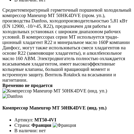
Среднетемпературный герметичный поршневой холодильный
компрессор Maneurop MT 50HK4DVE (пром. уп.),
производства Danfoss, холодопроизводительностью 5,81 кВт
(EN 12900, -10/+45, R22), предназначен для работы в
холодильных установках с широким диапазоном рабочих
условий. В компрессорах серии МТ используется тради-
ционный хладагент R22 и минеральное масло 160Р компании
Данфосс, могут также использоваться смеси хладагентов на
основе R22 (заменяющие хладагенты), и алкилбензольное
масло 160 АВМ. Электродвигатель полностью охлаждается
всасываемым хладагентом, имеет высокоэффективные
кольцевые клапаны, большой вращающий момент и
встроенную защиту. Вентиль Rotalock на всасывании и
нагнетании.
Временно не продается
Компрессор Maneurop MT 50HK4DVE (инд. уп.)
Артикул:
MT50-4VI
Страна:
Франция
В наличии:
нет