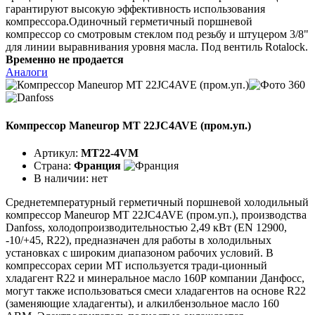
гарантируют высокую эффективность использования
компрессора.Одиночный герметичный поршневой
компрессор со смотровым стеклом под резьбу и штуцером 3/8"
для линии выравнивания уровня масла. Под вентиль Rotalock.
Временно не продается
Аналоги
Компрессор Maneurop MT 22JC4AVE (пром.уп.)
Артикул:
MT22-4VM
Страна:
Франция
В наличии:
нет
Среднетемпературный герметичный поршневой холодильный
компрессор Maneurop MT 22JC4AVE (пром.уп.), производства
Danfoss, холодопроизводительностью 2,49 кВт (EN 12900,
-10/+45, R22), предназначен для работы в холодильных
установках с широким диапазоном рабочих условий. В
компрессорах серии МТ используется тради-ционный
хладагент R22 и минеральное масло 160Р компании Данфосс,
могут также использоваться смеси хладагентов на основе R22
(заменяющие хладагенты), и алкилбензольное масло 160