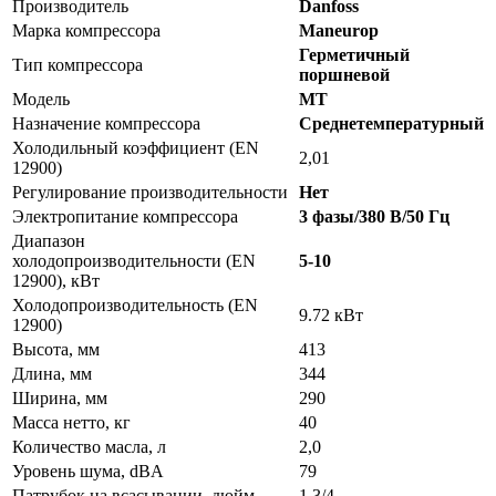
Производитель
Danfoss
Марка компрессора
Maneurop
Герметичный
Тип компрессора
поршневой
Модель
MT
Назначение компрессора
Среднетемпературный
Холодильный коэффициент (EN
2,01
12900)
Регулирование производительности
Нет
Электропитание компрессора
3 фазы/380 В/50 Гц
Диапазон
холодопроизводительности (EN
5-10
12900), кВт
Холодопроизводительность (EN
9.72 кВт
12900)
Высота, мм
413
Длина, мм
344
Ширина, мм
290
Масса нетто, кг
40
Количество масла, л
2,0
Уровень шума, dBA
79
Патрубок на всасывании, дюйм
1 3/4