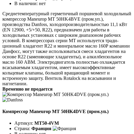
В наличии:
нет
Среднетемпературный герметичный поршневой холодильный
компрессор Maneurop MT 50HK4BVE (пром.уп.),
производства Danfoss, холодопроизводительностью 11,1 кВт
(EN 12900, +5/+50, R22), предназначен для работы в
холодильных установках с широким диапазоном рабочих
условий. В компрессорах серии МТ используется тради-
ционный хладагент R22 и минеральное масло 160Р компании
Данфосс, могут также использоваться смеси хладагентов на
основе R22 (заменяющие хладагенты), и алкилбензольное
масло 160 АВМ. Электродвигатель полностью охлаждается
всасываемым хладагентом, имеет высокоэффективные
кольцевые клапаны, большой вращающий момент и
встроенную защиту. Вентиль Rotalock на всасывании и
нагнетании.
Временно не продается
Компрессор Maneurop MT 50HK4DVE (пром.уп.)
Артикул:
MT50-4VM
Страна:
Франция
В наличии:
нет