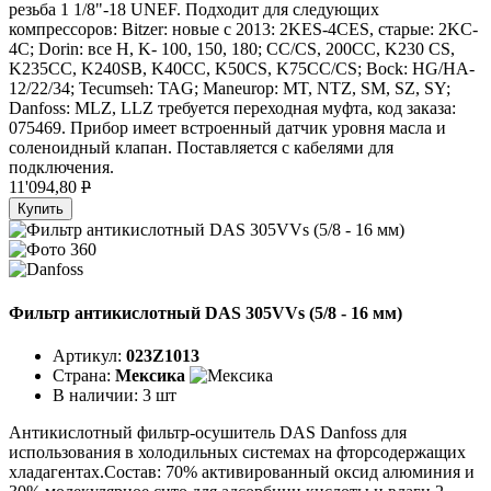
резьба 1 1/8"-18 UNEF. Подходит для следующих
компрессоров: Bitzer: новые с 2013: 2KES-4CES, старые: 2KC-
4C; Dorin: все H, K- 100, 150, 180; CC/CS, 200CC, K230 CS,
K235CC, K240SB, K40CC, K50CS, K75CC/CS; Bock: HG/HA-
12/22/34; Tecumseh: TAG; Maneurop: MT, NTZ, SM, SZ, SY;
Danfoss: MLZ, LLZ требуется переходная муфта, код заказа:
075469. Прибор имеет встроенный датчик уровня масла и
соленоидный клапан. Поставляется с кабелями для
подключения.
11'094,80
P
Купить
Фильтр антикислотный DAS 305VVs (5/8 - 16 мм)
Артикул:
023Z1013
Страна:
Мексика
В наличии:
3 шт
Антикислотный фильтр-осушитель DAS Danfoss для
использования в холодильных системах на фторсодержащих
хладагентах.Состав: 70% активированный оксид алюминия и