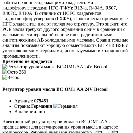
работы с хлорнесодержащими хладагентами -
гидрофторуглеродами HFC (ГФУ): R134a, R404A, R507,
R407C, R410A. В отличие от HCFC хладагентов -
гидрохлорфторуглеродов (ГХФУ), экологически приемлемые
HFC хладагенты имеют полярную структуру. Это значит, что
POE масла требуют другого обращения с ним в сравнении с
маслами на минеральной основе или традиционными
синтетическими АВ холодильными маслами. Сравнительные
анализы показывают хорошую совместимость BITZER BSE с
уплотняющими материалами, используемыми в холодильной
промышленности.
Временно не продается
Регулятор уровня масла BC-OM1-AA 24V Becool
Артикул:
075451
Страна:
Германия
В наличии:
нет
Электронный регулятор уровня масла BC-OM1-AA -
предназначен для регулирования уровня масла в картере
компрессора. Рабочий диапазон температур -20°C...+80°C,